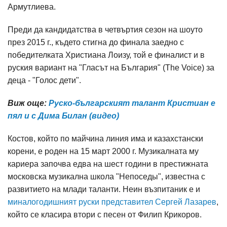
Армутлиева.
Преди да кандидатства в четвъртия сезон на шоуто
през 2015 г., където стигна до финала заедно с
победителката Христиана Лоизу, той е финалист и в
руския вариант на "Гласът на България" (The Voice) за
деца - "Голос дети".
Виж още:
Руско-българският талант Кристиан е
пял и с Дима Билан (видео)
Костов, който по майчина линия има и казахстански
корени, е роден на 15 март 2000 г. Музикалната му
кариера започва едва на шест години в престижната
московска музикална школа "Непоседы", известна с
развитието на млади таланти. Неин възпитаник е и
миналогодишният руски представител Сергей Лазарев
,
който се класира втори с песен от Филип Крикоров.