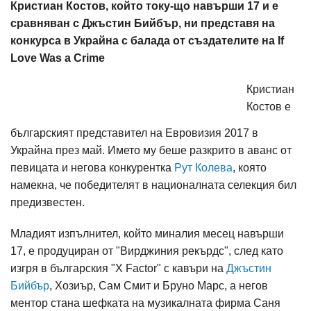
Кристиан Костов, който току-що навърши 17 и е
сравняван с Джъстин Бийбър, ни представя на
конкурса в Украйна с балада от създателите на If
Love Was a Crime
Кристиан
Костов е
българският представител на Евровизия 2017 в
Украйна през май. Името му беше разкрито в аванс от
певицата и негова конкурентка
Рут Колева
, която
намекна, че победителят в националната селекция бил
предизвестен.
Младият изпълнител, който миналия месец навърши
17, е продуциран от "Вирджиния рекърдс", след като
изгря в българския "X Factor" с кавъри на
Джъстин
Бийбър
, Хозиър, Сам Смит и Бруно Марс, а негов
ментор стана шефката на музикалната фирма Саня