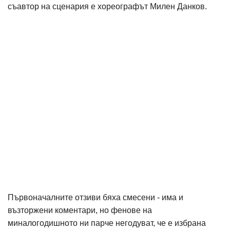
съавтор на сценария е хореографът Милен Данков.
Първоначалните отзиви бяха смесени - има и
възторжени коментари, но фенове на
миналогодишното ни парче негодуват, че е избрана