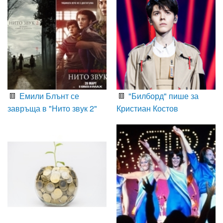
Емили Блънт се
"Билборд" пише за
завръща в "Нито звук 2"
Кристиан Костов