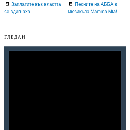
Заплатите във властта
Песните на АББА в
се вдигнаха
мюзикъла Mamma Mia!
ГЛЕДАЙ