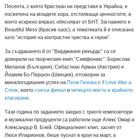
Песента, с която Кристиан ни представя в Украйна, е
посветена на младите хора, отстояващи ценностите, в
които искрено вярват, обясняват от БНТ. Заглавието е
Beautiful Mess (Красив хаос), а тематиката й е описвана
като "история на контрастни чувства и герои".
За създаването й от "Вирджиния рекърдс" са се
доверили на творческия екип "Симфоникс": Борислав
Миланов (България), Себастиан Арман (Австрия) и
Йоаким Бо Першон (Швеция), отговорни за
миналогодишния успех на
Поли Генова
с
If Love Was a
Crime
, която
стигна финал
и
четвърто място в крайното
класиране
.
Тази година по заданието заедно с триото композитори
и музикални продуценти са работили още Алекс Омар и
Александър В. Блей. Официалният клип, заснет от
Люси Иларионов, беше пуснат в края на март, а