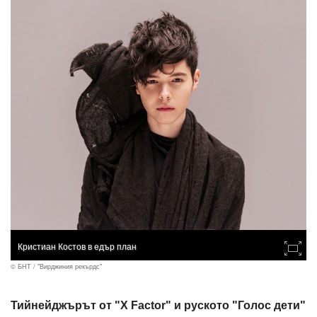
Кристиан Костов в едър план
© БНТ / "Вирджиния рекърдс"
Тийнейджърът от "X Factor" и руското "Голос дети"