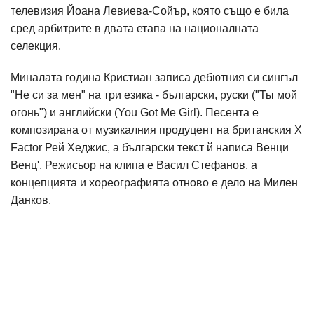
телевизия Йоана Левиева-Сойър, която също е била
сред арбитрите в двата етапа на националната
селекция.
Миналата година Кристиан записа дебютния си сингъл
"Не си за мен" на три езика - български, руски ("Ты мой
огонь") и английски (You Got Me Girl). Песента е
композирана от музикалния продуцент на британския X
Factor Рей Хеджис, а български текст й написа Венци
Венц'. Режисьор на клипа е Васил Стефанов, а
концепцията и хореографията отново е дело на Милен
Данков.