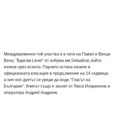
Междувременно той участва и в хита на Павел и Венци
Венц' "Вдигам Level" от албума им Setaabrat, който
излезе през есента. Парчето остана начело в
официалната класация в продължение на 14 седмици,
а хип-хоп дуетът се уреди да води "Гласът на
България". Клипът също е заснет от Люси Иларионов и
оператора Андрей Андреев.