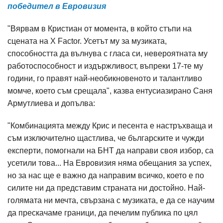
победител в Евровизия
"Вярвам в Кристиан от момента, в който стъпи на
сцената на X Factor. Усетът му за музиката,
способността да вълнува с гласа си, невероятната му
работоспособност и издържливост, въпреки 17-те му
години, го правят най-необикновеното и талантливо
момче, което съм срещала", казва ентусиазирано Саня
Армутлиева и допълва:
"Комбинацията между Крис и песента е настръхваща и
съм изключително щастлива, че българските и чужди
експерти, помогнали на БНТ да направи своя избор, са
усетили това... На Евровизия няма обещания за успех,
но за нас ще е важно да направим всичко, което е по
силите ни да представим страната ни достойно. Най-
голямата ни мечта, свързана с музиката, е да се научим
да прескачаме граници, да печелим публика по цял