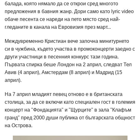
балада, която нямало да се открои сред многото
предложения в бавния жанр. Дори само като lyric video
обаче песента се нареди на пето място сред най-
гледаните в канала на Евровизия през март...
Междувременно Кристиан вече започна минитурнето
си в чужбина, където участва в промоконцерти заедно с
други участници в песенния конкурс тази година.
Първата спирка беше Лондон на 2 април, следват Тел
Авив (4 април), Амстердам (8 април) и Мадрид (15
април).
На 7 април младият певец отново е в британската
столица, за да се включи като специален гост в големия
концерт на "Фондацията" и "Щурците" в зала "Клафъм
гранд" пред 2000 души публика от българската общност
на Острова.