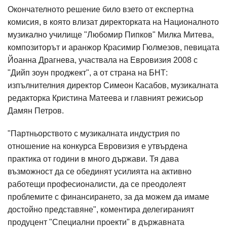
Окончателното решение било взето от експертна
комисия, в която влизат директорката на Националното
музикално училище "Любомир Пипков" Милка Митева,
композиторът и аранжор Красимир Гюлмезов, певицата
Йоанна Драгнева, участвала на Евровизия 2008 с
"Дийп зоун проджект", а от страна на БНТ:
изпълнителния директор Симеон Касабов, музикалната
редакторка Кристина Матеева и главният режисьор
Дамян Петров.
"Партньорството с музикалната индустрия по
отношение на конкурса Евровизия е утвърдена
практика от години в много държави. Тя дава
възможност да се обединят усилията на активно
работещи професионалисти, да се преодолеят
проблемите с финансирането, за да можем да имаме
достойно представяне", коментира делегираният
продуцент "Специални проекти" в държавната