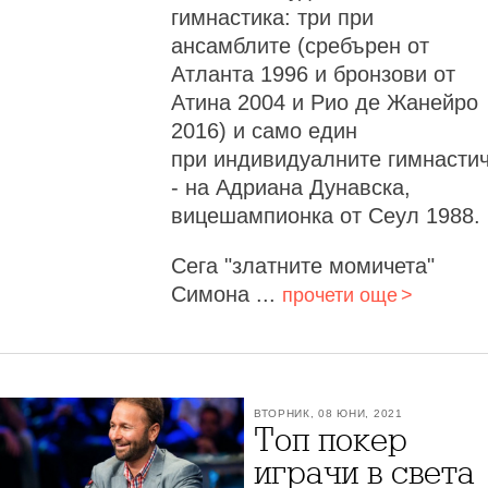
гимнастика: три при
ансамблите (сребърен от
Атланта 1996 и бронзови от
Атина 2004 и Рио де Жанейро
2016) и само един
при индивидуалните гимнасти
- на Адриана Дунавска,
вицешампионка от Сеул 1988.
Сега "златните момичета"
Симона ...
прочети още
ВТОРНИК, 08 ЮНИ, 2021
Топ покер
играчи в света