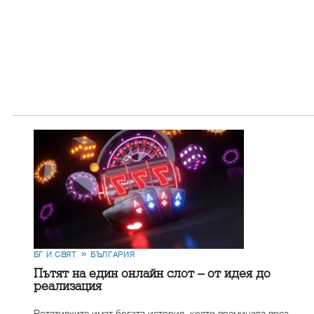
БГ И СВЯТ
БЪЛГАРИЯ
Пътят на един онлайн слот – от идея до
реализация
Ротативките имат богата история, която преминава през