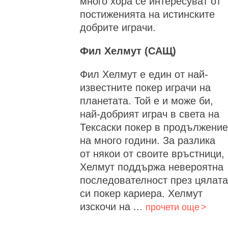
много хора се интересуват от
постиженията на истинските
добрите играчи.
Фил Хелмут (САЩ)
Фил Хелмут е един от най-
известните покер играчи на
планетата. Той е и може би,
най-добрият играч в света на
Тексаски покер в продължение
на много години. За разлика
от някои от своите връстници,
Хелмут поддържа невероятна
последователност през цялата
си покер кариера. Хелмут
изскочи на ...
прочети още