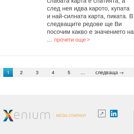
слабата карта е спатията, а
след нея идва карото, купата
и най-силната карта, пиката. В
следващите редове ще Ви
посочим какво е значението на
...
прочети още
1
2
3
4
5
…
следваща →