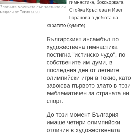
гимнастика, боксьорката
Златните момичета със златните си
Стойка Кръстева и Ивет
медали от Токио 2020
Горанова в дебюта на
каратето (кумите)
Българският ансамбъл по
художествена гимнастика
постигна "истинско чудо", по
собствените им думи, в
последния ден от летните
олимпийски игри в Токио, като
завоюва първото злато в този
емблематичен за страната ни
спорт.
До този момент България
имаше четири олимпийски
отличия в художествената