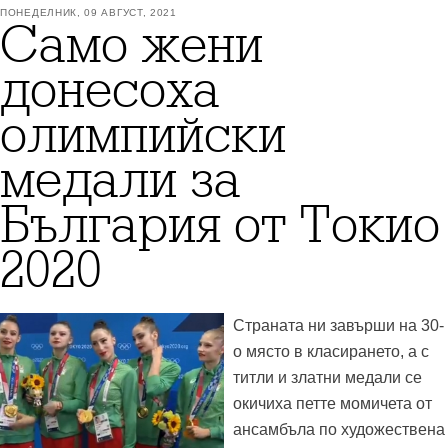
ПОНЕДЕЛНИК, 09 АВГУСТ, 2021
Само жени
донесоха
олимпийски
медали за
България от Токио
2020
Страната ни завърши на 30-
о място в класирането, а с
титли и златни медали се
окичиха петте момичета от
ансамбъла по художествена