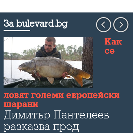
За bulevard.bg
Как
се
а
ловят големи европейски
шарани
и
Димитър Пантeлеев
разказва пред