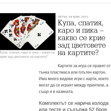
ПЕТЪК, 04 ЮНИ, 2021
Купа, спатия,
каро и пика –
какво се крие
зад цветовете
на картите?
Купа, спатия, каро и пика – какво се
крие зад цветовете на картите?
Картите за игра се правят от
тънка пластмаса или плътен картон.
Има много видове игри с карти, които
могат да се играят между приятели, а
също и в казината.
Комплектът се нарича колода
или тесте и съдържа 52 броя