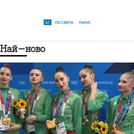
БГ
ПО СВЕТА
ТОНУС
Най-ново