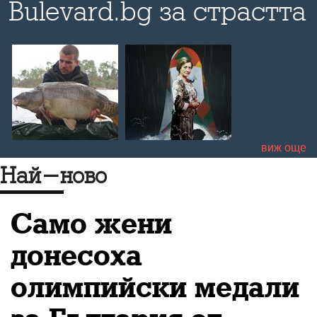
Bulevard.bg за страстта
си към шаранджийския
риболов и как той може
да се превърне в
а
съвсем работещ
а
туризъм
виж още
Най-ново
Само жени
донесоха
олимпийски медали