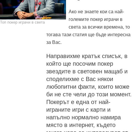
Ако не знаете кои са най-
големите покер играчи в
Топ покер играчи в света
света за всички времена, то
тогава тази статия ще бъде интересна
за Вас.
Направихме кратък списък, в
който ще посочим покер
звездите в световен мащаб и
споделихме с Вас някои
любопитни факти, които може
би не сте чели до този момент.
Покерът е една от най-
играните игри с карти и
напълно нормално намира
място в интернет, където