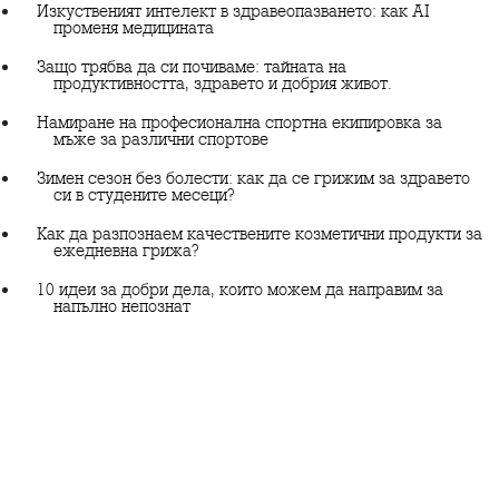
Изкуственият интелект в здравеопазването: как AI
променя медицината
Защо трябва да си почиваме: тайната на
продуктивността, здравето и добрия живот.
Намиране на професионална спортна екипировка за
мъже за различни спортове
Зимен сезон без болести: как да се грижим за здравето
си в студените месеци?
Как да разпознаем качествените козметични продукти за
ежедневна грижа?
10 идеи за добри дела, които можем да направим за
напълно непознат