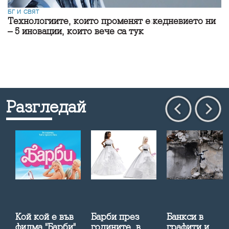
БГ И СВЯТ
Технологиите, които променят ежедневието ни
– 5 иновации, които вече са тук
Разгледай
а
Кой кой е във
Барби през
Банкси в
филма "Барби"
годините, в
графити и