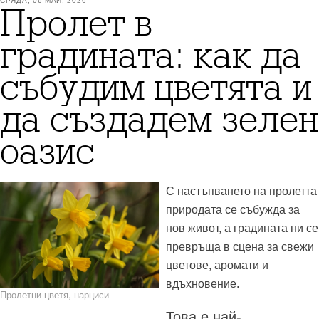
СРЯДА, 06 МАЙ, 2026
Пролет в
градината: как да
събудим цветята и
да създадем зелен
оазис
С настъпването на пролетта
природата се събужда за
нов живот, а градината ни се
превръща в сцена за свежи
цветове, аромати и
вдъхновение.
Пролетни цветя, нарциси
Това е най-