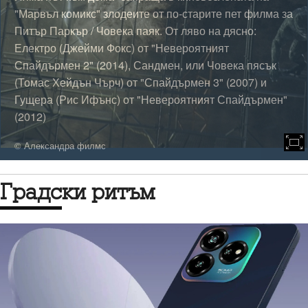
отбора на попфолк звездата Галена спечели осмия
сезон на "Гласът на България", без да изневери на
българския фолклор дори на финала, където изпълни
"Катерино моме" (в дует с друга варненка, Деси
Добрева), "Аврам Зорница", с която се представи и на
кастингите, и емблематичната песен на Янка Рупкина
"Калиманку Денку".
© Би Ти Ви
Градски ритъм