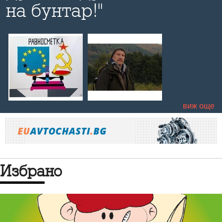
на бунтар!"
е
виж още
Избрано