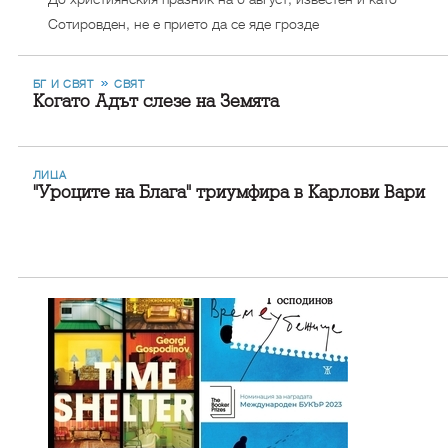
Сотировден, не е прието да се яде грозде
БГ И СВЯТ
СВЯТ
Когато Адът слезе на Земята
ЛИЦА
"Уроците на Блага" триумфира в Карлови Вари