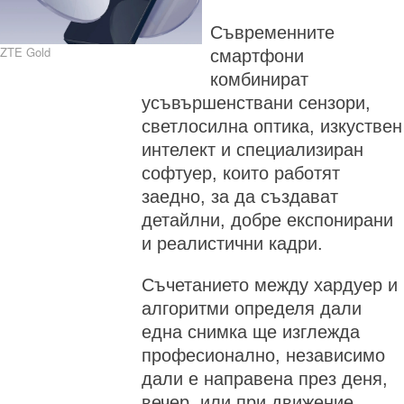
Съвременните
ZTE Gold
смартфони
комбинират
усъвършенствани сензори,
светлосилна оптика, изкуствен
интелект и специализиран
софтуер, които работят
заедно, за да създават
детайлни, добре експонирани
и реалистични кадри.
Съчетанието между хардуер и
алгоритми определя дали
една снимка ще изглежда
професионално, независимо
дали е направена през деня,
вечер, или при движение.