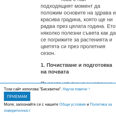
подходящият момент да
положим основите на здрава и
красива градина, която ще ни
радва през цялата година. Ето
няколко полезни съвета как да
се погрижите за растенията и
цветята си през пролетния
сезон.
1. Почистване и подготовка
на почвата
Първата стъпка към успешна
Tози сайт използва "Бисквитки".
Научи повече
градина е добрата подготовка.
ПРИЕМАМ
Отстранете сухите листа,
клони и плевели, натрупани
Моля, запознайте се с нашите
Общи условия
и
Политика за
поверителност
през зимата. Разрохкайте