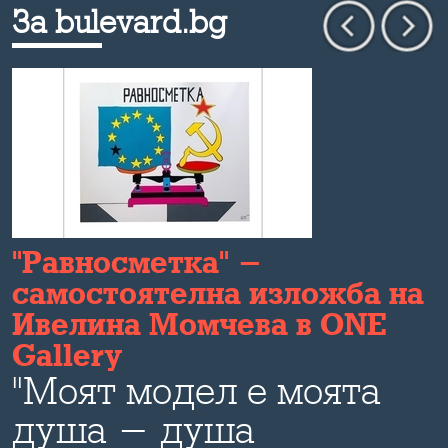
За bulevard.bg
"Равносметка" -
самостоятелна изложба на
Ивелина Момчева в ONE
Gallery
"Моят модел е моята
а
душа - душа
я