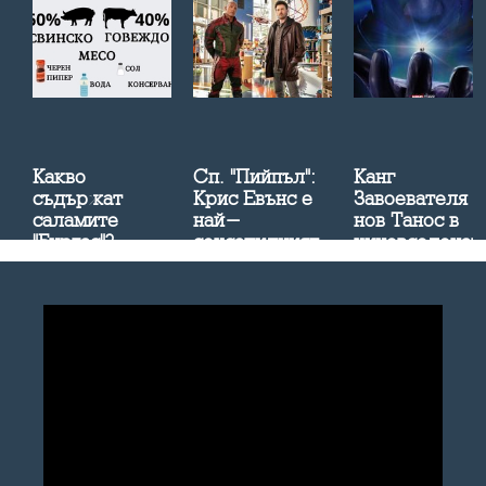
d
Какво
Сп. "Пийпъл":
Канг
съдържат
Крис Евънс е
Завоевателя 
-
саламите
най-
нов Танос в
"Бургас"?
сексапилният
киновселенат
мъж
на "Марвъл"