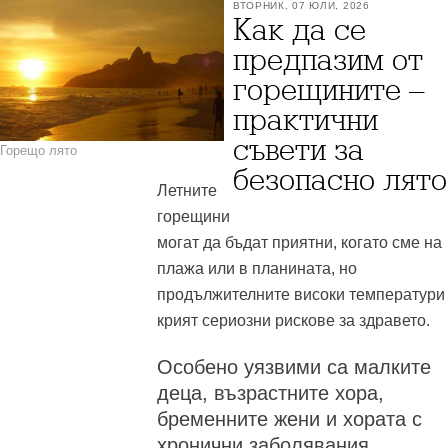
ВТОРНИК, 07 ЮЛИ, 2026
Как да се
предпазим от
горещините –
практични
съвети за
Горещо лято
безопасно лято
Летните
горещини
могат да бъдат приятни, когато сме на
плажа или в планината, но
продължителните високи температури
крият сериозни рискове за здравето.
Особено уязвими са малките
деца, възрастните хора,
бременните жени и хората с
хронични заболявания.