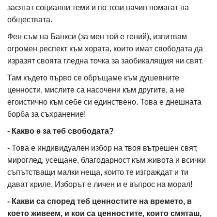
засягат социални теми и по този начин помагат на
обществата.
Фен съм на Банкси (за мен той е гений), изпитвам
огромен респект към хората, които имат свободата да
изразят своята гледна точка за заобикалящия ни свят.
Там където първо се обръщаме към душевните
ценности, мислите са насочени към другите, а не
егоистично към себе си единствено. Това е днешната
борба за съхранение!
- Какво е за теб свободата?
- Това е индивидуален избор на твоя вътрешен свят,
мироглед, усещане, благодарност към живота и всички
съпътстващи малки неща, които те изграждат и ти
дават криле. Изборът е личен и е въпрос на морал!
- Какви са според теб ценностите на времето, в
което живеем, и кои са ценностите, които смяташ,