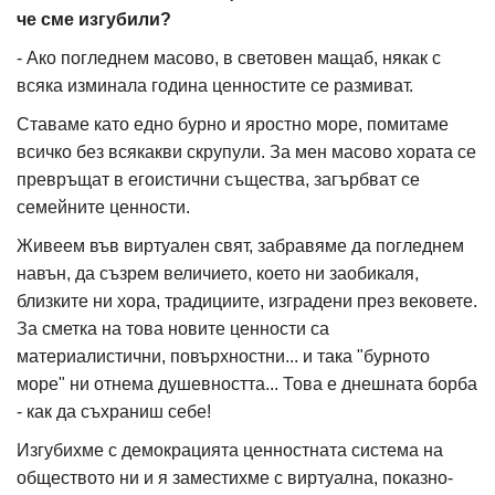
че сме изгубили?
- Ако погледнем масово, в световен мащаб, някак с
всяка изминала година ценностите се размиват.
Ставаме като едно бурно и яростно море, помитаме
всичко без всякакви скрупули. За мен масово хората се
превръщат в егоистични същества, загърбват се
семейните ценности.
Живеем във виртуален свят, забравяме да погледнем
навън, да съзрем величието, което ни заобикаля,
близките ни хора, традициите, изградени през вековете.
За сметка на това новите ценности са
материалистични, повърхностни... и така "бурното
море" ни отнема душевността... Това е днешната борба
- как да съхраниш себе!
Изгубихме с демокрацията ценностната система на
обществото ни и я заместихме с виртуална, показно-