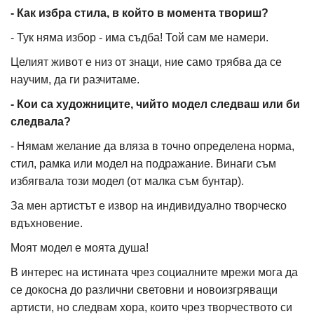
- Как избра стила, в който в момента твориш?
- Тук няма избор - има съдба! Той сам ме намери.
Целият живот е низ от знаци, ние само трябва да се
научим, да ги разчитаме.
- Кои са художниците, чийто модел следваш или би
следвала?
- Нямам желание да вляза в точно определена норма,
стил, рамка или модел на подражание. Винаги съм
избягвала този модел (от малка съм бунтар).
За мен артистът е извор на индивидуално творческо
вдъхновение.
Моят модел е моята душа!
В интерес на истината чрез социалните мрежи мога да
се докосна до различни световни и новоизгряващи
артисти, но следвам хора, които чрез творчеството си