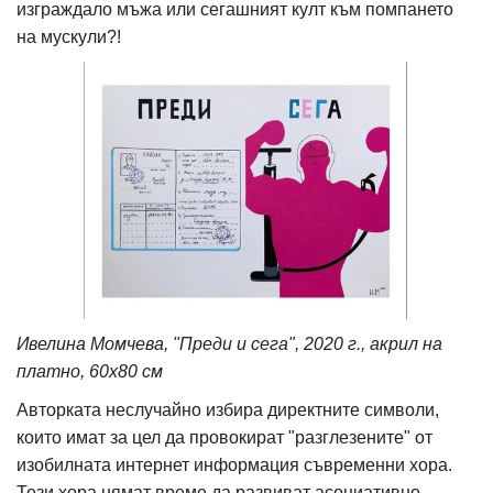
изграждало мъжа или сегашният култ към помпането
на мускули?!
Ивелина Момчева, "Преди и сега", 2020 г., акрил на
платно, 60х80 см
Авторката неслучайно избира директните символи,
които имат за цел да провокират "разглезените" от
изобилната интернет информация съвременни хора.
Тези хора нямат време да развиват асоциативно