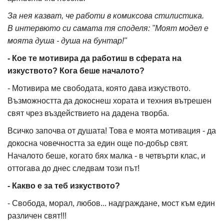
За нея казват, че работи в комиксова стилистика.
В интервюто си самата тя споделя: "Моят модел е
моята душа - душа на бунтар!"
- Кое те мотивира да работиш в сферата на
изкуството? Кога беше началото?
- Мотивира ме свободата, която дава изкуството.
Възможността да докоснеш хората и техния вътрешен
свят чрез въздействието на дадена творба.
Всичко започва от душата! Това е моята мотивация - да
докосна човечността за един още по-добър свят.
Началото беше, когато бях малка - в четвърти клас, и
оттогава до днес следвам този път!
- Какво е за теб изкуството?
- Свобода, морал, любов... надграждане, мост към един
различен свят!!!