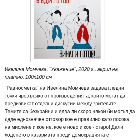
Ивелина Момчева, "Уважение", 2020 г., акрил на
платно, 100х100 см
"Равносметка" на Ивелина Момчева задава гледни
точки чрез всяко от произведенията, които могат да
предизвикат отделни дискусии между зрителите.
Темите са безкрайни и едва ли скоро някой би могъл да
даде еднозначен отговор кое е правилно като посока
на мислене и кое не, кое е ново и кое - старо! Дали
ходенето в казармата преди демокрацията е