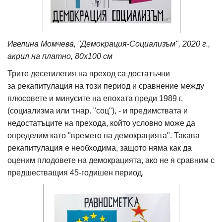
Ивелина Момчева, "Демокрация-Социализъм", 2020 г.,
акрил на платно, 80х100 см
Трите десетилетия на преход са достатъчни
за рекапитулация на този период и сравнение между
плюсовете и минусите на епохата преди 1989 г.
(социализма или т.нар. "соц"), - и предимствата и
недостатъците на прехода, който условно може да
определим като "времето на демокрацията". Такава
рекапитулация е необходима, защото няма как да
оценим плодовете на демокрацията, ако не я сравним с
предшестващия 45-годишен период.