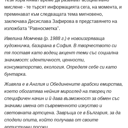
мислене - те търсят информацията сега, на момента, и
преминават към следващата тема мигновено,
заключава Десислава Зафирова в представянето на
изложбата "Равносметка".
Ивелина Момчева (р. 1988 г.) е новоизгряваща
художничка, базирана в София. В творчеството си
тя поставя като водещ акцент теми със социална
значимост: идентичност, ценности,
консуматорство, екология. Определя себе си като
бунтарка.
Живяла е в Англия и Обединените арабски емирства,
което обогатява нейния мироглед на творец по
специфичен начин и й дава възможност за обмен със
значими имена от съвременното изкуство и
световната артсцена. Завръща се в България, за да
сподели опита, който получава от своите
артистични посоки.