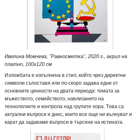
Ивелина Момчева, "Равносметка", 2020 г., акрил на
платно, 100х120 см
Изложбата е изпълнена в стил, който чрез директни
символи съпоставя или по-скоро задава едни от
основните ценности на двата периода: темата за
мъжеството, семейството, навлизането на
технологиите и контрола над групите хора. Това са
актуални въпроси и днес, които все още ни вълнуват и
карат да задаваме въпроси в търсене на истината.