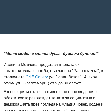
"Моят модел е моята душа - душа на бунтар!"
Ивелина Момчева представя първата си
самостоятелна изложба, озаглавена "Равносметка", в
столичната
ONE Gallery
(ул. "Иван Вазов" 14, вход
откъм ул. "6 септември") от 5 до 30 август.
Експозицията включва живописни произведения и
обекти, които разглеждат темата за социализма и
демокрацията през погледа на младия човек, роден и
израснал в периода на прехода. Според анонса