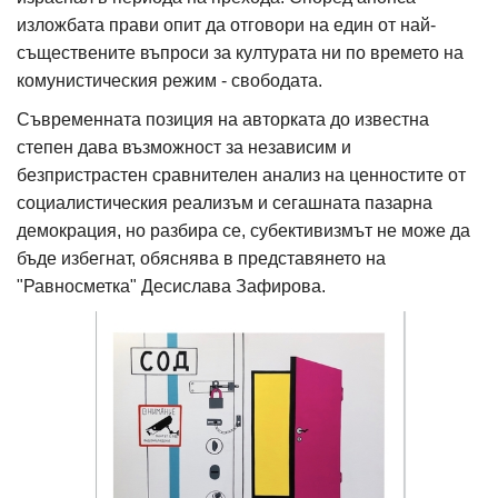
изложбата прави опит да отговори на един от най-
съществените въпроси за културата ни по времето на
комунистическия режим - свободата.
Съвременната позиция на авторката до известна
степен дава възможност за независим и
безпристрастен сравнителен анализ на ценностите от
социалистическия реализъм и сегашната пазарна
демокрация, но разбира се, субективизмът не може да
бъде избегнат, обяснява в представянето на
"Равносметка" Десислава Зафирова.