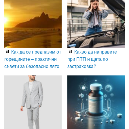
Как да се предпазим от
Какво да направите
горещините – практични
при ПТП и щета по
съвети за безопасно лято
застраховка?