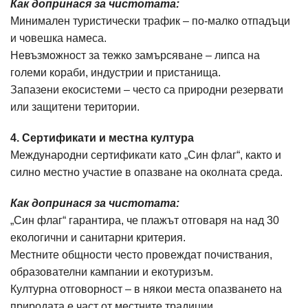
Как допринася за чистотата:
Минимален туристически трафик – по-малко отпадъци
и човешка намеса.
Невъзможност за тежко замърсяване – липса на
големи кораби, индустрии и пристанища.
Запазени екосистеми – често са природни резервати
или защитени територии.
4. Сертификати и местна култура
Международни сертификати като „Син флаг“, както и
силно местно участие в опазване на околната среда.
Как допринася за чистотата:
„Син флаг“ гарантира, че плажът отговаря на над 30
екологични и санитарни критерия.
Местните общности често провеждат почиствания,
образователни кампании и екотуризъм.
Културна отговорност – в някои места опазването на
природата е част от местните традиции.