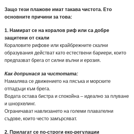
Защо тези плажове имат такава чистота. Ето
основните причини за това:
1. Намират се на коралов риф или са добре
защитени от скали
Кораловите рифове или крайбрежните скални
образувания действат като естествени бариери, които
предпазват брега от силни вълни и ерозия.
Как допринася за чистотата:
Намалява се движението на пясъка и морските
отпадъци към брега.
Водата остава бистра и спокойна – идеално за плуване
и шнорхелинг.
Ограничават навлизането на големи плавателни
съдове, които често замърсяват.
2. Прилагат се по-строги еко-регулации