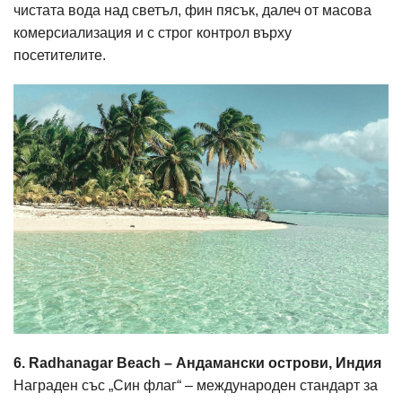
чистата вода над светъл, фин пясък, далеч от масова
комерсиализация и с строг контрол върху
посетителите.
6. Radhanagar Beach – Андамански острови, Индия
Награден със „Син флаг“ – международен стандарт за