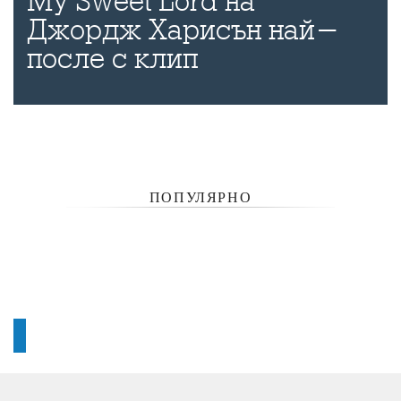
My Sweet Lord на
Джордж Харисън най-
после с клип
ПОПУЛЯРНО