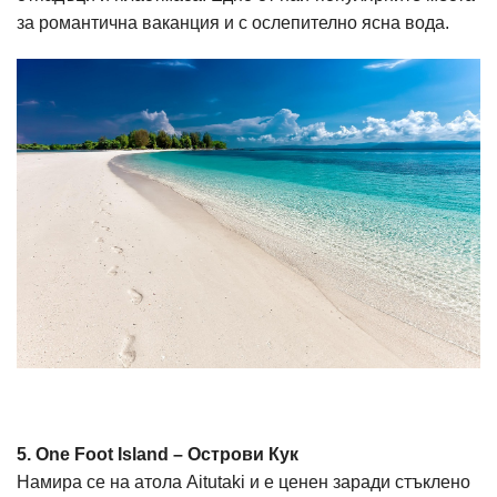
за романтична ваканция и с ослепително ясна вода.
5. One Foot Island – Острови Кук
Намира се на атола Aitutaki и е ценен заради стъклено