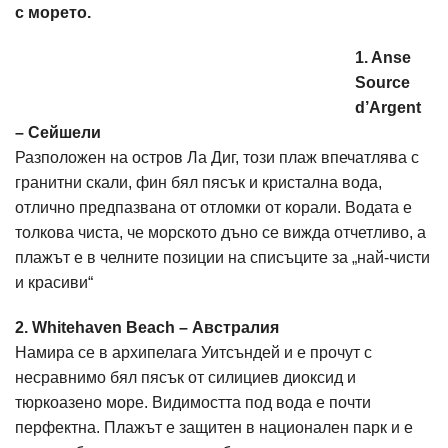
с морето.
1. Anse
Source
d’Argent
– Сейшели
Разположен на остров Ла Диг, този плаж впечатлява с
гранитни скали, фин бял пясък и кристална вода,
отлично предпазвана от отломки от корали. Водата е
толкова чиста, че морското дъно се вижда отчетливо, а
плажът е в челните позиции на списъците за „най-чисти
и красиви“
2. Whitehaven Beach – Австралия
Намира се в архипелага Уитсъндей и е прочут с
несравнимо бял пясък от силициев диоксид и
тюркоазено море. Видимостта под вода е почти
перфектна. Плажът е защитен в национален парк и е