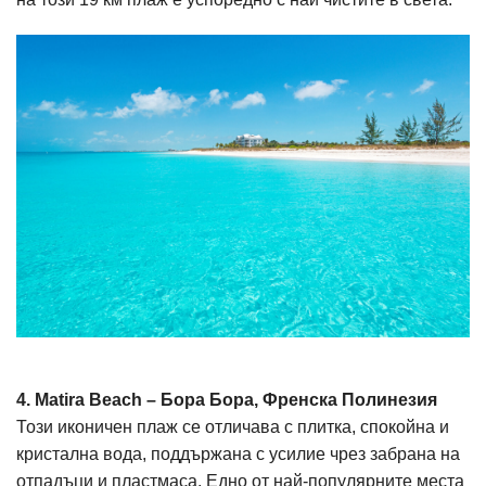
4. Matira Beach – Бора Бора, Френска Полинезия
Този иконичен плаж се отличава с плитка, спокойна и
кристална вода, поддържана c усилие чрез забрана на
отпадъци и пластмаса. Едно от най-популярните места