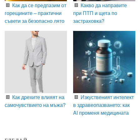
Как да се предпазим от
Какво да направите
горещините – практични
при ПТП и щета по
съвети за безопасно лято
застраховка?
Как дрехите влияят на
Изкуственият интелект
самочувствието на мъжа?
в здравеопазването: как
AI променя медицината