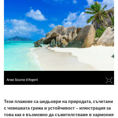
Anse Source d’Argent
Тези плажове са шедьоври на природата, съчетани
с човешката грижа и устойчивост – илюстрация за
това как е възможно да съжителстваме в хармония