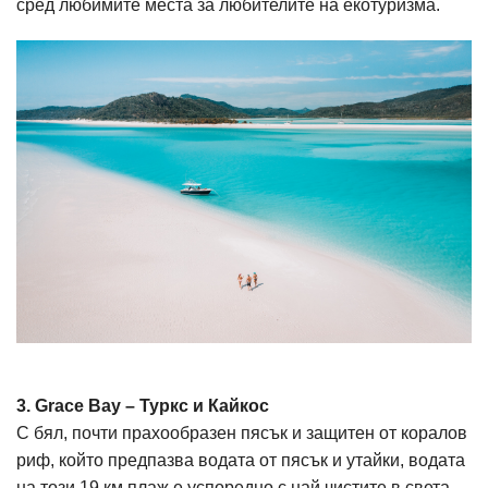
сред любимите места за любителите на екотуризма.
3. Grace Bay – Туркс и Кайкос
С бял, почти прахообразен пясък и защитен от коралов
риф, който предпазва водата от пясък и утайки, водата
на този 19 км плаж е успоредно с най чистите в света.