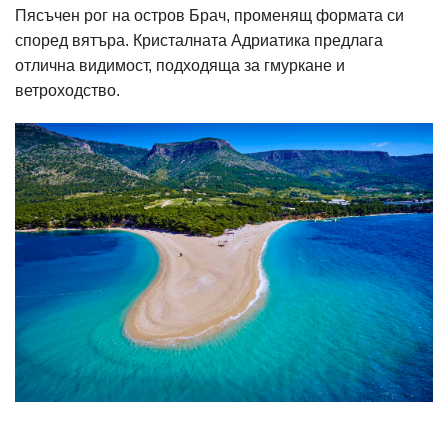
Пясъчен рог на остров Брач, променящ формата си
според вятъра. Кристалната Адриатика предлага
отлична видимост, подходяща за гмуркане и
ветроходство.