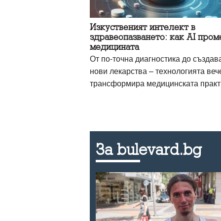
Изкуственият интелект в
здравеопазването: как AI пром
медицината
От по-точна диагностика до създав
нови лекарства – технологията веч
трансформира медицинската практ
За bulevard.bg
нина" на
 – сега е