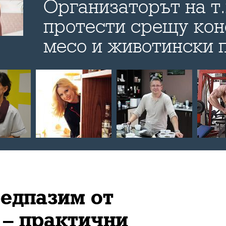
Организаторът на т.
протести срещу кон
месо и животински 
обяснява пред Bulev
зад протеста, защо 
шокът като средств
комуникация и какв
протестиращите се 
постигнат
редпазим от
 – практични