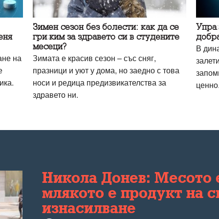
Зимен сезон без болести: как да се
Упраж
еня
грижим за здравето си в студените
добр
месеци?
В дин
ане на
Зимата е красив сезон – със сняг,
залет
е
празници и уют у дома, но заедно с това
запом
ика.
носи и редица предизвикателства за
ценно
здравето ни.
Никола Донев: Месото е
млякото е продукт на 
изнасилване