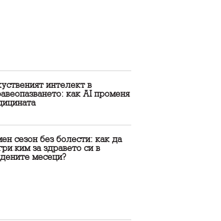
уственият интелект в
авеопазването: как AI променя
дицината
ен сезон без болести: как да
грижим за здравето си в
удените месеци?