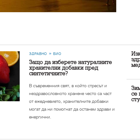
Изк
ЗДРАВНО
БИО
здр
Защо да изберете натуралните
ме
хранителни добавки пред
синтетичните?
В съвременния свят, в който стресът и
Зим
нездравословното хранене често са част
се 
ст
от ежедневието, хранителните добавки
могат да ни помогнат да останем здрави и
енергични.