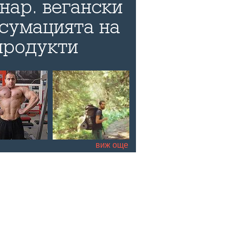
нар. вегански
сумацията на
продукти
ard.bg идеята
се използва
о за
о
надяват да
виж още