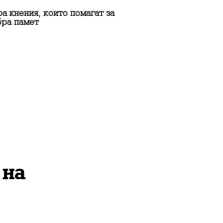
ажнения, които помагат за
бра памет
 на