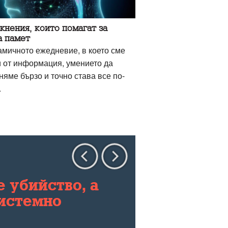
нения, които помагат за
а памет
амичното ежедневие, в което сме
и от информация, умението да
няме бързо и точно става все по-
.
 убийство, а
системно