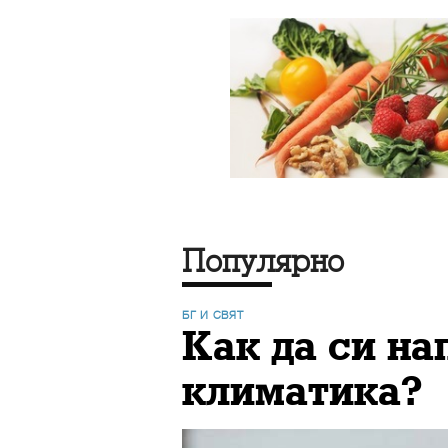
Популярно
БГ И СВЯТ
Как да си н
климатика?