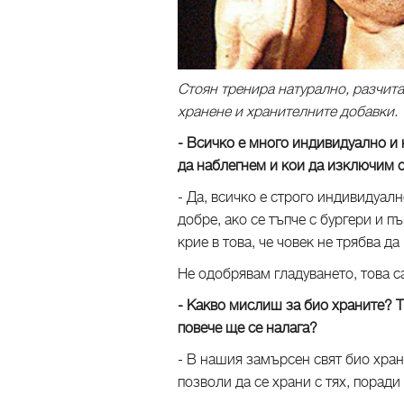
Стоян тренира натурално, разчит
хранене и хранителните добавки.
- Всичко е много индивидуално и 
да наблегнем и кои да изключим 
- Да, всичко е строго индивидуал
добре, ако се тъпче с бургери и 
крие в това, че човек не трябва да
Не одобрявам гладуването, това 
- Какво мислиш за био храните? Т
повече ще се налага?
- В нашия замърсен свят био хран
позволи да се храни с тях, поради