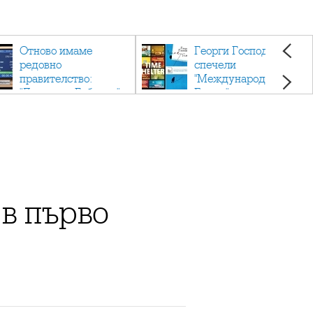
Отново имаме
Георги Господинов
редовно
спечели
правителство:
"Международен
"Денков - Габриел"
Букър" с романа
"Времеубежище"
в първо