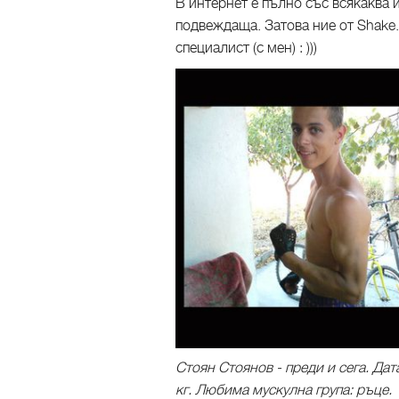
В интернет е пълно със всякаква 
подвеждаща. Затова ние от Shake.
специалист (с мен) : )))
Стоян Стоянов - преди и сега. Дат
кг. Любима мускулна група: ръце.