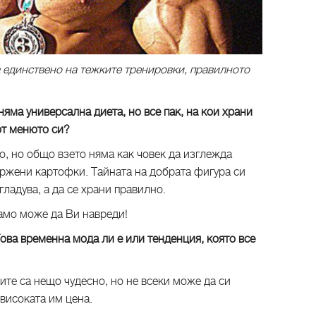
а единствено на тежките тренировки, правилното
няма универсална диета, но все пак, на кои храни
от менюто си?
но, но общо взето няма как човек да изглежда
пържени картофки. Тайната на добрата фигура си
 гладува, а да се храни правилно.
само може да Ви навреди!
ова временна мода ли е или тенденция, която все
ите са нещо чудесно, но не всеки може да си
 високата им цена.