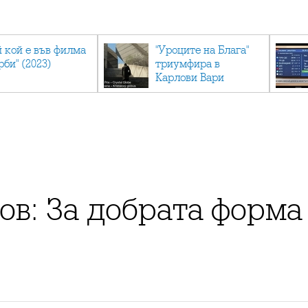
й кой е във филма
"Уроците на Блага"
рби" (2023)
триумфира в
Карлови Вари
ов: За добрата форма 