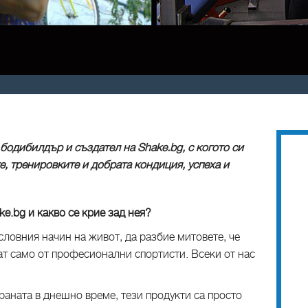
 бодибилдър и създател на Shake.bg, с когото си
е, тренировките и добрата кондиция, успеха и
ke.bg и какво се крие зад нея?
ловния начин на живот, да разбие митовете, че
ат само от професионални спортисти. Всеки от нас
раната в днешно време, тези продукти са просто