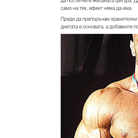
да постигнете желаната фигура. Д
само на тях, ефект няма да има.
Преди да препоръчам хранителни 
диетата е основата, а добавките п