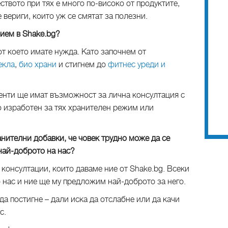
ството при тях е много по-високо от продуктите,
 вериги, които уж се смятат за полезни.
рием в Shake.bg?
от което имате нужда. Като започнем от
екла
,
био храни
и стигнем до
фитнес уреди и
енти ще имат възможност за лична консултация с
о изработен за тях хранителен режим или
анителни добавки, че човек трудно може да се
най-доброто на нас?
 консултации, които даваме ние от Shake.bg. Всеки
о нас и ние ще му предложим най-доброто за него.
да постигне – дали иска да отслабне или да качи
ус.