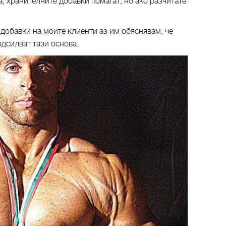
а, хранителните добавки помагат, но ако разчитате
добавки на моите клиенти аз им обяснявам, че
одсилват тази основа.