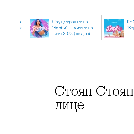
лев върна
Саундтракът на
Ко
ен мандата
"Барби" - хитът на
"Ба
ължаваме
лято 2023 (видео)
"
Стоян Стоян
лице