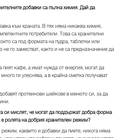
анителните добавки са пълна химия. Дай да
бавка към храната. В тях няма никаква химия,
омпетентните потребители. Това са хранителни
които са под формата на пудра, таблетки или
о не го заместват, както и не са предназначение да
 пият кафе, а имат нужда от енергия, могат да
много ги улеснява, а в крайна сметка получават
 добавят протеинови шейкове в менюто си, за да
ини.
а си мислят, че могат да поддържат добра форма
а е ролята на добрия хранителен режим?
 режим, каквито и добавки да пиете, никога няма