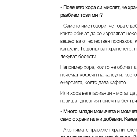
- Повечето хора си мислят, че хр
разбием този мит?
- Самото име говори, че това е до
както обичат да се изразяват нек
вещества от естествен произход, 
капсули. Те допълват храненето, н
лекуват болести.
Например хора, които не обичат да
приемат кофеин на капсули, което 
енергията, която дава кафето.
Или хора вегетарианци - могат да
повишат дневния прием на белтъч
- Много млади момичета и момчет
само с хранителни добавки. Какв
- Ако нямате правилен хранителен