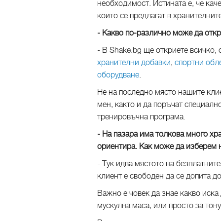
необходимост. Истината е, че каче
които се предлагат в хранителните
- Какво по-различно може да отк
- В Shake.bg ще откриете всичко, 
хранителни добавки
,
спортни обл
оборудване
.
Не на последно място нашите кли
мен, както и да поръчат специалн
тренировъчна програма.
- На пазара има толкова много хр
ориентира. Как може да изберем 
- Тук идва мястото на безплатните
клиент е свободен да се допита д
Важно е човек да знае какво иска 
мускулна маса, или просто за тон