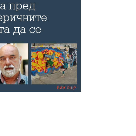
а пред
теричните
та да се
о нещо и за
живота
виж още