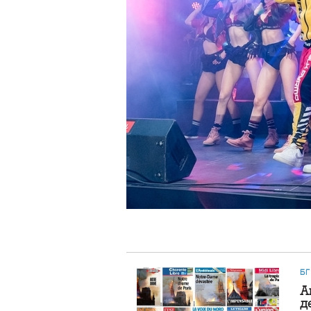
БГ
А
д