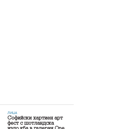
ЛИЦА
Софийски хартиен арт
фест с шотландска
изложба в галерия One