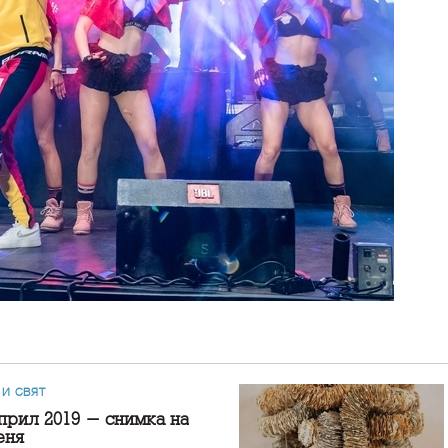
 И СВЯТ
прил 2019 - снимка на
еня