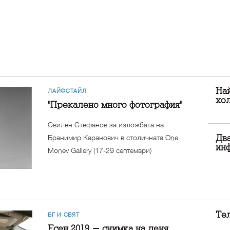
На
ЛАЙФСТАЙЛ
хо
"Прекалено много фотография"
Свилен Стефанов за изложбата на
Бранимир Каранович в столичната One
Два
ин
Monev Gallery (17-29 септември)
Тел
БГ И СВЯТ
Есен 2019 - снимка на деня