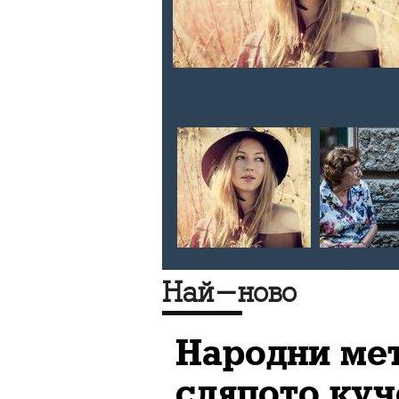
 е
п танцьор
анцова
учи млади
с нея за
Най-ново
Народни мет
сляпото куч