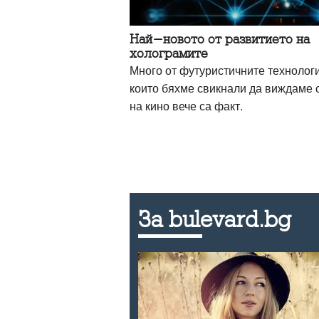
Най-новото от развитието на
холограмите
Много от футуристичните технологи
които бяхме свикнали да виждаме 
на кино вече са факт.
За bulevard.bg
 танцува
и може да
ализмът е