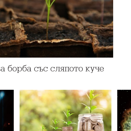
а борба със сляпото куче