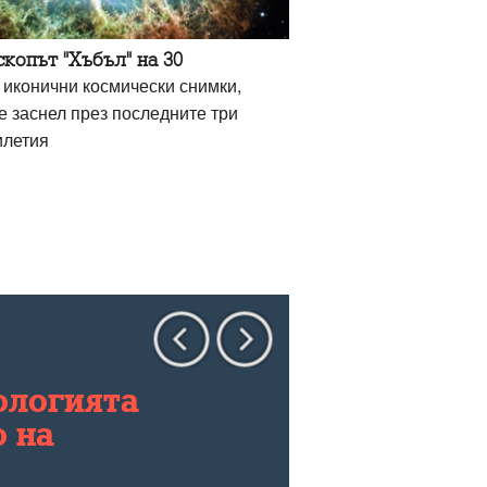
копът "Хъбъл" на 30
 иконични космически снимки,
е заснел през последните три
илетия
ологията
о на