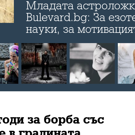
Младата астроложк
Bulevard.bg: За езо
науки, за мотивация
занимаваш с подобн
малките радости в 
оди за борба със
е в градината