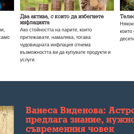
Два актива, с които да избегнете
Телес
инфлацията
Някои
и,
Ако стойността на парите, които
които 
само
притежавате, намалява, тогава
десет
чудовищната инфлация отнема
възможността ви да купувате продукти и
услуги.
Ванеса Виденова: Астр
предлага знание, нужн
съвременния човек