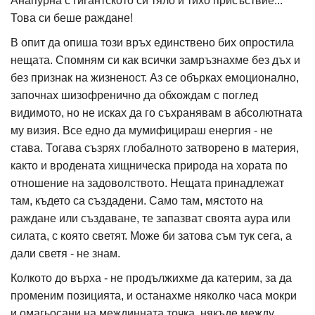
Анапурна с гигантското си тяло и тихо присъствие...
Това си беше раждане!
В опит да опиша този връх единствено бих опростила
нещата. Спомням си как всички замръзнахме без дъх и
без признак на жизненост. Аз се обърках емоционално,
започнах шизофренично да обхождам с поглед
видимото, но не исках да го съхранявам в абсолютната
му визия. Все едно да мумифицираш енергия - не
става. Тогава съзрях глобалното затворено в материя,
както и вродената хищническа природа на хората по
отношение на задоволството. Нещата принадлежат
там, където са създадени. Само там, мястото на
раждане или създаване, те запазват своята аура или
силата, с която светят. Може би затова съм тук сега, а
дали светя - не знам.
Колкото до върха - не продължихме да катерим, за да
променим позицията, и останахме няколко часа мокри
и омагьосани на междинната точка, някъде между