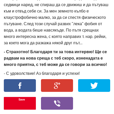
седмици наред, не спираш да се движиш и да пътуваш
към и отвъд себе си. За мен земното кълбо е
клаустрофобично малко, за да си спестя физическото
пътуване. След този случай развих "лека" фобия от
вода, а водата беше навсякъде. По пътя срещнах
много интересна жена, с която направих т. нар. рейки,
за което мога да разкажа някой друг път...
- Страхотно! Благодаря ти за това интервю! Ще се
радвам на нова среща с теб скоро, изненадата е
много приятна, с теб може да се говори за всичко!
- С удоволствие! Аз благодаря и успехи!
Save