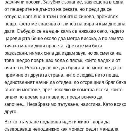
различни посоки. Загубих съзнание, заклещена в една
от пещерите на дъното на реката, но преди да се
отпусна напълно в тази необятна синева, преживях
нещо, което ме спасява от липса на вяра и към днешна
дата. Събудих се на един камък в някакво село, където
царевицата беше около два метра висока, а по земята
тичаха малки диви прасета. Дрехите ми бяха
разкъсани, нямах сила да издам звук, но за сметка на
това щедро повръщах вода с пясък, който вадех и от
очите си. Реката делеше два бряга и не можеше да се
премине от другата страна, нито с лодка, нито пеша,
единственият начин да отидеш до отсрещния бряг бяха
въжени мостове, през няколко километра всеки, които
видях по време на плаване, преди всичко да
започне... Незабравимо пътуване, наистина. Като всяко
друго.
Всяко пътуване подарява идея и живот, дори да
съзерцаваш неподвижно как монаси редят мандала