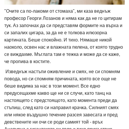
"Очите са по-лакоми от стомаха", ми каза веднъж
професор Георги Лозанов и няма как да не го цитирам
тук. Аз започнах да си представям формите на върха и
си запалих цигара, за да не е толкова илюзорна
картината. Беше спокойно. И тихо. Нямаше никой
наоколо, освен нас и влажната пелена, от която трудно
се виждахме. Мъглата там е тежка и може да се каже,
че пропива в костите.
Изведнъж настъпи оживление и смях, не си спомням
повода, но си спомням причината, която все още не
беше видима за нас в този момент. Все едно
предусещахме какво ще ни се случи, като танц на
настоящето с предстоящото, като момента преди да
стъпиш, след като си направил крачка. Силният смях
или някое въздушно течение разсея завесата и пред
девствените ни очи се роди самият той - връх