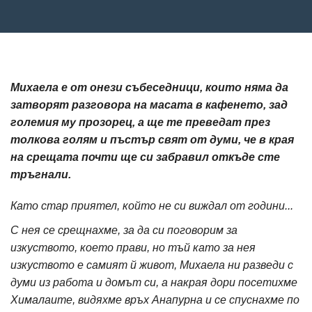
Михаела е от онези събеседници, които няма да
затворят разговора на масата в кафенето, зад
големия му прозорец, а ще те преведат през
толкова голям и пъстър свят от думи, че в края
на срещата почти ще си забравил откъде сте
тръгнали.
Като стар приятел, който не си виждал от години...
С нея се срещнахме, за да си поговорим за
изкуството, което прави, но тъй като за нея
изкуството е самият й живот, Михаела ни разведи с
думи из работа и домът си, а накрая дори посетихме
Хималаите, видяхме връх Анапурна и се спуснахме по