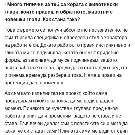
- Много типични за теб са хората с животински
глави, които правиш и обратното, животни с
човешки глави. Как стана така?
Това с времето се получи абсолютно несъзнателно, не
съм търсила специфика и определен стил в характера
на работите си. Докато работя, го правя инстинктивно и
глината ми се подчинява. Когато обемът придобие
форма, аз започвам да му се подчинявам, защото
всяка работа е готова, преди да си стигнал до средата,
и отнема време да разбереш това. Нямаш право на
претенция да я променяш.
Аз съм като изпълнител на проект, който сама
продуцирам и който започва да ме води в даден
момент. Понякога се чувствам глупаво пред някоя
работа, в опит да я променям, защото не става и не
става. Във вечен диалог съм с пластиките си и мога да
кажа, че си стават сами! Глината сама ме води от един