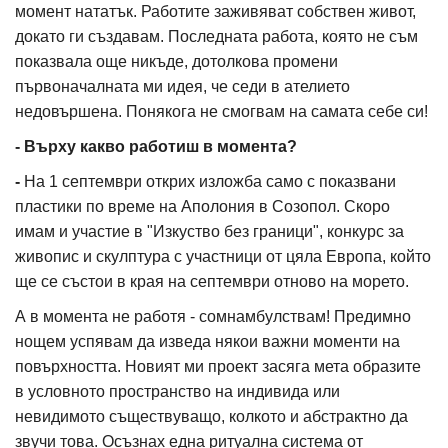
момент нататък. Работите заживяват собствен живот,
докато ги създавам. Последната работа, която не съм
показвала още никъде, дотолкова промени
първоначалната ми идея, че седи в ателието
недовършена. Понякога не смогвам на самата себе си!
- Върху какво работиш в момента?
-
На 1 септември открих изложба само с показвани
пластики по време на Аполония в Созопол. Скоро
имам и участие в "Изкуство без граници", конкурс за
живопис и скулптура с участници от цяла Европа, който
ще се състои в края на септември отново на морето.
А в момента не работя - сомнамбулствам! Предимно
нощем успявам да изведа някои важни моменти на
повърхността. Новият ми проект засяга мета образите
в условното пространство на индивида или
невидимото съществуващо, колкото и абстрактно да
звучи това. Осъзнах една ритуална система от