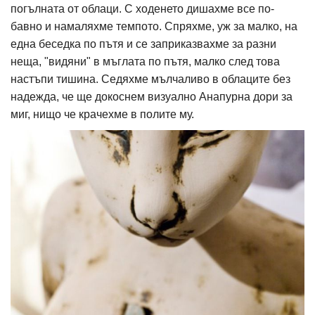
погълната от облаци. С ходенето дишахме все по-
бавно и намаляхме темпото. Спряхме, уж за малко, на
една беседка по пътя и се заприказвахме за разни
неща, "видяни" в мъглата по пътя, малко след това
настъпи тишина. Седяхме мълчаливо в облаците без
надежда, че ще докоснем визуално Анапурна дори за
миг, нищо че крачехме в полите му.