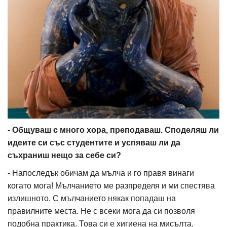
- Общуваш с много хора, преподаваш. Споделяш ли
идеите си със студентите и успяваш ли да
съхраниш нещо за себе си?
- Напоследък обичам да мълча и го правя винаги
когато мога! Мълчанието ме разпределя и ми спестява
излишното. С мълчанието някак попадаш на
правилните места. Не с всеки мога да си позволя
подобна практика. Това си е хигиена на мисълта.