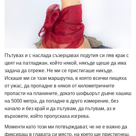
Пътувах и с наслада съзерцавах подутия си ляв крак с
цвят на патладжан, който някой, някъде щеше да има
задача да отреже. Не ми се пристигаше никъде.
Искаше ми се тази маршрутка, в която всички пищяха
от ужас, да пропадне в някоя от километричните
пропасти на планините, докато шофьорът дъвче хашиш
на 5000 метра, да попадне в друго измерение, без
начало и без край и да пътувам, да пътувам, аз и
върховете, който пропускаха изгрева.
Моменти като този ми потвърждават, че не е важно да
фиксираш в главата си място, на което ще пристигнеш,