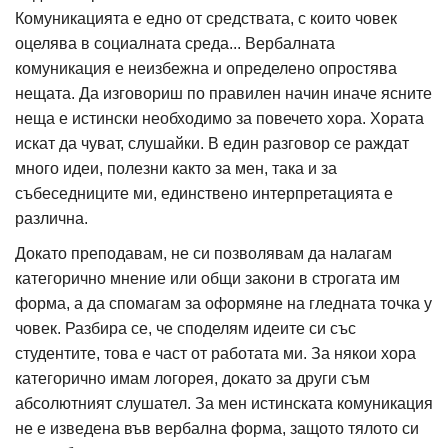
Комуникацията е едно от средствата, с които човек
оцелява в социалната среда... Вербалната
комуникация е неизбежна и определено опростява
нещата. Да изговориш по правилен начин иначе ясните
неща е истински необходимо за повечето хора. Хората
искат да чуват, слушайки. В един разговор се раждат
много идеи, полезни както за мен, така и за
събеседниците ми, единствено интерпретацията е
различна.
Докато преподавам, не си позволявам да налагам
категорично мнение или общи закони в строгата им
форма, а да спомагам за оформяне на гледната точка у
човек. Разбира се, че споделям идеите си със
студентите, това е част от работата ми. За някои хора
категорично имам логорея, докато за други съм
абсолютният слушател. За мен истинската комуникация
не е изведена във вербална форма, защото тялото си