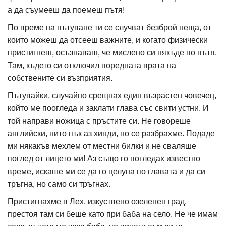
а да съумееш да поемеш пътя!
По време на пътуване ти се случват безброй неща, от
които можеш да отсееш важните, и когато физически
пристигнеш, осъзнаваш, че мислено си някъде по пътя.
Там, където си отключил поредната врата на
собствените си възприятия.
Пътувайки, случайно срещнах един възрастен човечец,
който ме поогледа и заклати глава със свити устни. И
той направи ножица с пръстите си. Не говореше
английски, нито пък аз хинди, но се разбрахме. Подаде
ми някакъв мехлем от местни билки и не сваляше
поглед от лицето ми! Аз също го погледах известно
време, искаше ми се да го целуна по главата и да си
тръгна, но само си тръгнах.
Пристигнахме в Лех, изкуствено озеленен град,
престоя там си беше като при баба на село. Не че имам