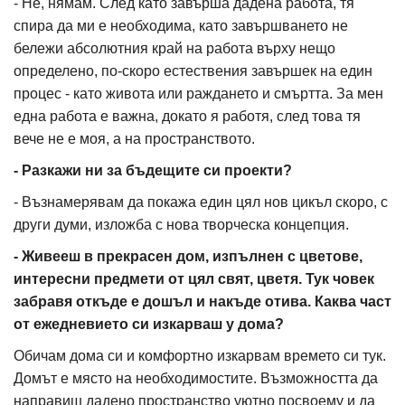
- Не, нямам. След като завърша дадена работа, тя
спира да ми е необходима, като завършването не
бележи абсолютния край на работа върху нещо
определено, по-скоро естествения завършек на един
процес - като живота или раждането и смъртта. За мен
една работа е важна, докато я работя, след това тя
вече не е моя, а на пространството.
- Разкажи ни за бъдещите си проекти?
- Възнамерявам да покажа един цял нов цикъл скоро, с
други думи, изложба с нова творческа концепция.
- Живееш в прекрасен дом, изпълнен с цветове,
интересни предмети от цял свят, цветя. Тук човек
забравя откъде е дошъл и накъде отива. Каква част
от ежедневието си изкарваш у дома?
Обичам дома си и комфортно изкарвам времето си тук.
Домът е място на необходимостите. Възможността да
направиш дадено пространство уютно посвоему и да