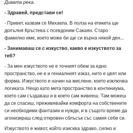
Дивата река.
- Здравей, представи се!
- Привет, казвам се Михаела. В полза на етикета ще
допълня Кръстева с псевдоним Сакаян. Старо
фамилно име, което може би ще си върна някой ден...
- Занимаваш се с изкуство, какво е изкуството за
теб?
- За мен изкуството не е точният обем за едно
пространство, не е и гениалният изказ, нито е цвят или
форма. Изкуството е начин на мислене, което изключва
логиката. Нещо като мета пространство в континиума,
което сам създаваш и в което сам живееш. Там можеш
да се спасиш, преживявайки комфорта на собствените
си необходими фантазии и нужди, и в същото време да
агонизираш след откровен сблъсък със самия себе си.
Изкуството е живот, който изисква здраво, силно и