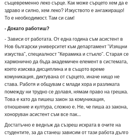
същевременно леко сърце. Как може сърцето хем да е
здраво и силно, хем леко? Изкуството е ангажиращo!
То е необходимост. Там си сам!
- Докато работиш?
- Зависи от работата. От една година съм асистент в
Нов български университет към департамент "Изящни
изкуства", специалност "Керамика и стъкло". Старая се
хармонично да бъда академичен елемент в системата,
което изисква дисциплина и в същото време
комуникация, диктувана от сърцето, иначе нищо не
става. Работя и общувам с млади хора и разликата
помежду ни трудно се долавя, нямам право на грешка.
Това е като да пишеш закон за комуникация,
отношение и култура, сложно е. Не, че пиша аз закона,
хоноруван асистент съм все пак...
Достатъчно е веднъж да съзреш искрата в очите на
студентите, за да станеш зависим от тази работа дълго