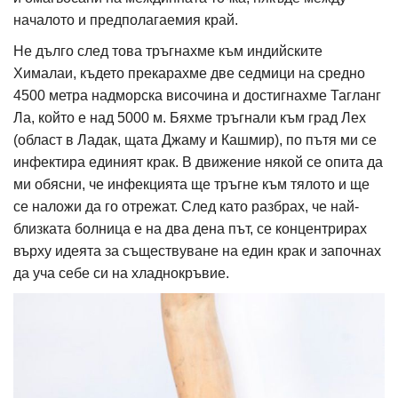
началото и предполагаемия край.
Не дълго след това тръгнахме към индийските
Хималаи, където прекарахме две седмици на средно
4500 метра надморска височина и достигнахме Тагланг
Ла, който е над 5000 м. Бяхме тръгнали към град Лех
(област в Ладак, щата Джаму и Кашмир), по пътя ми се
инфектира единият крак. В движение някой се опита да
ми обясни, че инфекцията ще тръгне към тялото и ще
се наложи да го отрежат. След като разбрах, че най-
близката болница е на два дена път, се концентрирах
върху идеята за съществуване на един крак и започнах
да уча себе си на хладнокръвие.