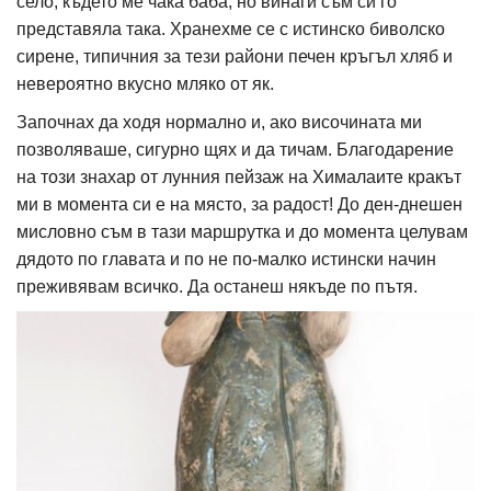
село, където ме чака баба, но винаги съм си го
представяла така. Хранехме се с истинско биволско
сирене, типичния за тези райони печен кръгъл хляб и
невероятно вкусно мляко от як.
Започнах да ходя нормално и, ако височината ми
позволяваше, сигурно щях и да тичам. Благодарение
на този знахар от лунния пейзаж на Хималаите кракът
ми в момента си е на място, за радост! До ден-днешен
мисловно съм в тази маршрутка и до момента целувам
дядото по главата и по не по-малко истински начин
преживявам всичко. Да останеш някъде по пътя.