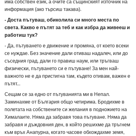
има собствен език, а очите са същинският източник на
информация (ако търсиш такава).
- Доста пътуваш, обиколила си много места по
света. Какво е пътят за теб и как избра да живееш и
работиш тук?
- Да, пътуването е движение и промяна, от което всеки
се нуждае. Без значение дали отиваш надалеч, или до
съседния град, дали го правиш наум, или тръгваш
физически, пътуването си е пътуване! За мен най-
важното не е да пристигна там, където отивам, важен е
пътят...
Сещам се за едно от пътуванията ми в Непал.
Заминахме от България общо четирима. Бродихме в
полетата на собствените си желания в подножието на
Хималаите. Няма да забравя това пътуване. Няма да
забравя и дъждовния ден, в който решихме да тръгнем
към връх Анапурна, когато часове обхождахме земя,