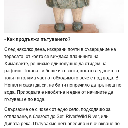
- Как продължи пътуването?
След няколко дена, изкарани почти в съзерцание на
терасата, от която се виждаха планините на
Хималаите, решихме единодушно да отидем на
рафтинг. Тогава си беше и сезонът, когато ледовете се
топят и голяма част от обходимото вече е под вода. В
Непал и сакат да си, не би ти попречило да тръгнеш по
вода. Природата е необятна и един от начините да
пътуваш е по вода.
Свързахме се с човек от едно село, подходящо за
отплаване, в близост до Seti River/Wild River, или
Дивата река. Пътувахме нетърпеливо и в очакване по-