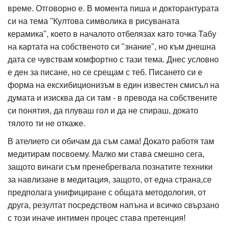
време. Отговорно е. В момента пиша и докторантурата
си на тема "Култова символика в рисуваната
керамика", което в началото отбелязах като точка Табу
на картата на собственото си "знание", но към днешна
дата се чувствам комфортно с тази тема. Днес условно
е ден за писане, но се срещам с теб. Писането си е
форма на ексхибиционизъм в един известен смисъл на
думата и изисква да си там - в превода на собствените
си понятия, да плуваш гол и да не спираш, докато
тялото ти не откаже.
В ателието си обичам да съм сама! Докато работя там
медитирам посвоему. Малко ми става смешно сега,
защото винаги съм пренебрегвала познатите техники
за навлизане в медитация, защото, от една страна,се
предполага унифициране с общата методология, от
друга, резултат посредством напъна и всичко свързано
с този иначе интимен процес става претенция!