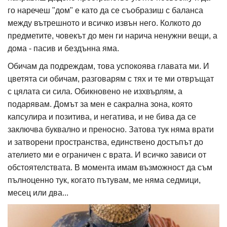
го наречеш "дом" е като да се съобразиш с баланса
между вътрешното и всичко извън него. Колкото до
предметите, човекът до мен ги нарича ненужни вещи, а
дома - пасив и бездънна яма.
Обичам да подреждам, това успокоява главата ми. И
цветята си обичам, разговарям с тях и те ми отвръщат
с цялата си сила. Обикновено не изхвърлям, а
подарявам. Домът за мен е сакрална зона, която
капсулира и позитива, и негатива, и не бива да се
заключва буквално и преносно. Затова тук няма врати
и затворени пространства, единствено достъпът до
ателието ми е ограничен с врата. И всичко зависи от
обстоятелствата. В момента имам възможност да съм
пълноценно тук, когато пътувам, ме няма седмици,
месец или два...