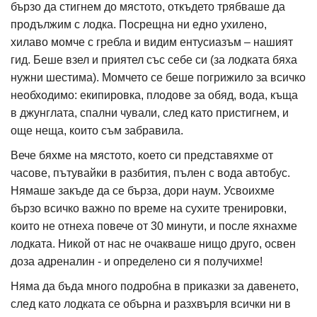
бързо да стигнем до мястото, откъдето трябваше да
продължим с лодка. Посрещна ни едно ухилено,
хилаво момче с гребла и видим ентусиазъм – нашият
гид. Беше взел и приятел със себе си (за лодката бяха
нужни шестима). Момчето се беше погрижило за всичко
необходимо: екипировка, плодове за обяд, вода, къща
в джунглата, спални чували, след като пристигнем, и
още неща, които съм забравила.
Вече бяхме на мястото, което си представяхме от
часове, пътувайки в разбития, пълен с вода автобус.
Нямаше закъде да се бърза, дори наум. Усвоихме
бързо всичко важно по време на сухите тренировки,
които не отнеха повече от 30 минути, и после яхнахме
лодката. Никой от нас не очакваше нищо друго, освен
доза адреналин - и определено си я получихме!
Няма да бъда много подробна в приказки за давенето,
след като лодката се обърна и разхвърля всички ни в