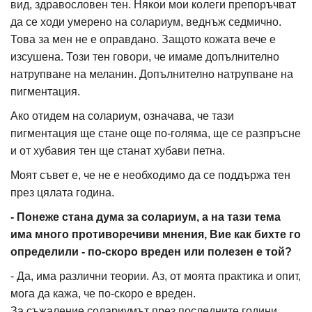
вид, здравословен тен. Някои мои колеги препоръчват
да се ходи умерено на солариум, веднъж седмично.
Това за мен не е оправдано. Защото кожата вече е
изсушена. Този тен говори, че имаме допълнително
натрупване на меланин. Допълнително натрупване на
пигментация.
Ако отидем на солариум, означава, че тази
пигментация ще стане още по-голяма, ще се разпръсне
и от хубавия тен ще станат хубави петна.
Моят съвет е, че не е необходимо да се поддържа тен
през цялата година.
- Понеже стана дума за солариум, а на тази тема
има много противоречиви мнения, Вие как бихте го
определили - по-скоро вреден или полезен е той?
- Да, има различни теории. Аз, от моята практика и опит,
мога да кажа, че по-скоро е вреден.
За съжаление солариумът през последните години