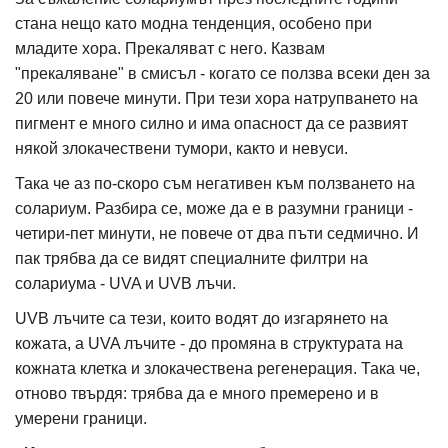
стана нещо като модна тенденция, особено при
младите хора. Прекаляват с него. Казвам
"прекаляване" в смисъл - когато се ползва всеки ден за
20 или повече минути. При тези хора натрупването на
пигмент е много силно и има опасност да се развият
някой злокачествени тумори, както и невуси.
Така че аз по-скоро съм негативен към ползването на
солариум. Разбира се, може да е в разумни граници -
четири-пет минути, не повече от два пъти седмично. И
пак трябва да се видят специалните филтри на
солариума - UVA и UVB лъчи.
UVB лъчите са тези, които водят до изгарянето на
кожата, а UVA лъчите - до промяна в структурата на
кожната клетка и злокачествена регенерация. Така че,
отново твърдя: трябва да е много премерено и в
умерени граници.