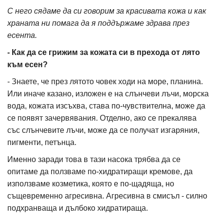
С него сядаме да си говорим за красивата кожа и как
храната ни помага да я поддържаме здрава през
есента.
- Как да се грижим за кожата си в прехода от лято
към есен?
- Знаете, че през лятото човек ходи на море, планина.
Или иначе казано, изложен е на слънчеви лъчи, морска
вода, кожата изсъхва, става по-чувствителна, може да
се появят зачервявания. Отделно, ако се прекалява
със слънчевите лъчи, може да се получат изгаряния,
пигменти, петънца.
Именно заради това в тази насока трябва да се
опитаме да ползваме по-хидратиращи кремове, да
използваме козметика, която е по-щадяща, но
същевременно агресивна. Агресивна в смисъл - силно
подхранваща и дълбоко хидратираща.