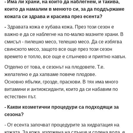
- Има ли храни, на които да наблегнем, и такива,
които да намалим в менюто си, за да поддържаме
кожата си здрава и красива през есента?
-
Здравата кожа е хубава кожа. През този сезон е
важно е да се наблегне на по-малко мазните храни. В
смисъл - пилешко месо, телешко месо. Да се избягва
свинското месо, защото все още през този сезон
времето е топло, все още е слънчево и приятно навън.
Отделно от това, е сезонът на плодовете. Т.е.
желателно е да хапваме повече плодове.
Основно ябълки, грозде, праскови. В тях има много
витамини и антиоксиданти, които да си набавим по
естествен път.
- Какви козметични процедури са подходящи за
сезона?
- От есента започват процедурите за хидратация на
кожата. За кожа, изложена на слънце и солена вода, е