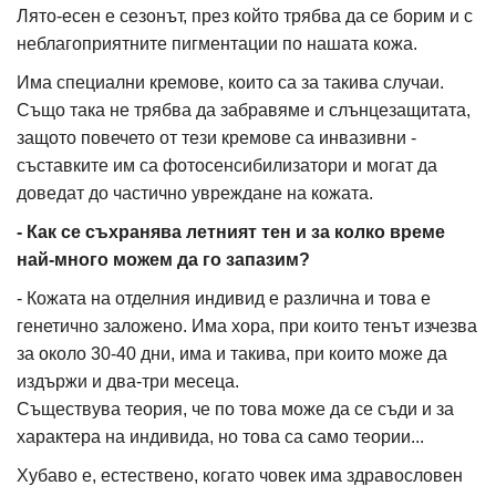
Лято-есен е сезонът, през който трябва да се борим и с
неблагоприятните пигментации по нашата кожа.
Има специални кремове, които са за такива случаи.
Също така не трябва да забравяме и слънцезащитата,
защото повечето от тези кремове са инвазивни -
съставките им са фотосенсибилизатори и могат да
доведат до частично увреждане на кожата.
- Как се съхранява летният тен и за колко време
най-много можем да го запазим?
- Кожата на отделния индивид е различна и това е
генетично заложено. Има хора, при които тенът изчезва
за около 30-40 дни, има и такива, при които може да
издържи и два-три месеца.
Съществува теория, че по това може да се съди и за
характера на индивида, но това са само теории...
Хубаво е, естествено, когато човек има здравословен