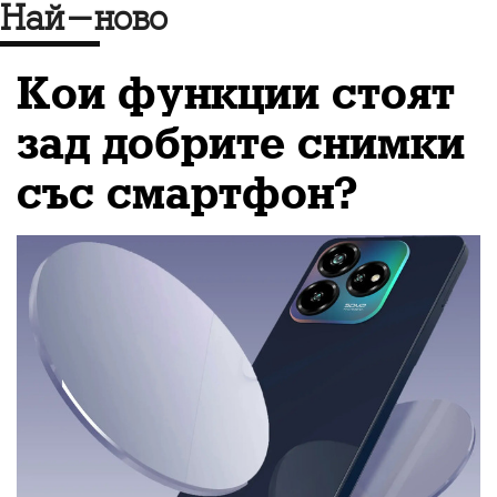
си за бъдещето на
Най-ново
столицата
Кои функции стоят
зад добрите снимки
със смартфон?