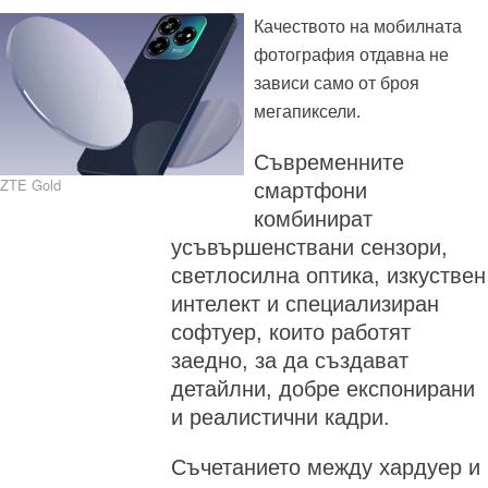
Качеството на мобилната
фотография отдавна не
зависи само от броя
мегапиксели.
Съвременните
ZTE Gold
смартфони
комбинират
усъвършенствани сензори,
светлосилна оптика, изкуствен
интелект и специализиран
софтуер, които работят
заедно, за да създават
детайлни, добре експонирани
и реалистични кадри.
Съчетанието между хардуер и