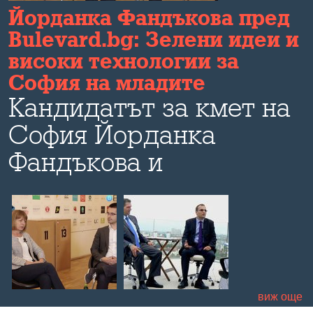
и
Йорданка Фандъкова пред
Bulevard.bg: Зелени идеи и
високи технологии за
София на младите
Кандидатът за кмет на
София Йорданка
,
Фандъкова и
кандидатът за
общински съветник
Христиан Петров
говорят пред
Bulevard.bg за идеите
виж още