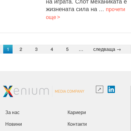
на играта. Слот механиката е
жизнената сила на ...
прочети
още
1
2
3
4
5
…
следваща →
За нас
Кариери
Новини
Контакти