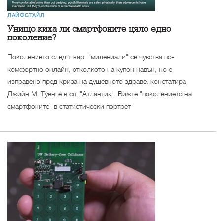
ЛАЙФСТАЙЛ
Унищожиха ли смартфоните цяло едно
поколение?
Поколението след т.нар. "милениали" се чувства по-
комфортно онлайн, отколкото на купон навън, но е
изправено пред криза на душевното здраве, констатира
Джийн М. Туенге в сп. "Атлантик". Вижте "поколението на
смартфоните" в статистически портрет