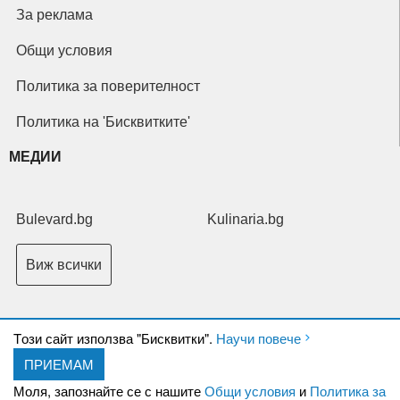
За реклама
Общи условия
Политика за поверителност
Политика на 'Бисквитките'
МЕДИИ
Bulevard.bg
Kulinaria.bg
Виж всички
Tози сайт използва "Бисквитки".
Научи повече
ПРИЕМАМ
Copyright © 2026 Ксениум ООД. Всички права запазени.
Developed by
Моля, запознайте се с нашите
Общи условия
и
Политика за
XeniumCompany.com