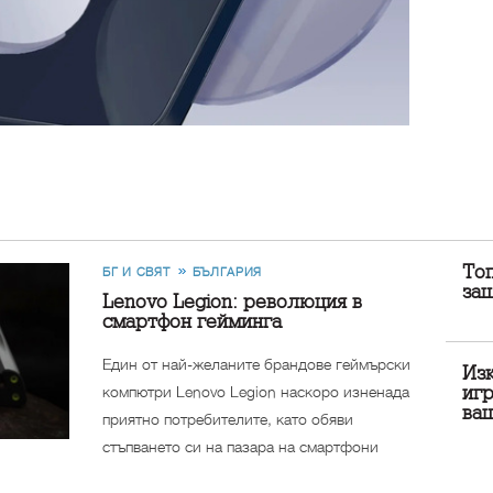
Топ
БГ И СВЯТ
БЪЛГАРИЯ
за
Lenovo Legion: революция в
смартфон гейминга
Eдин от най-желаните брандове геймърски
Из
компютри Lenovo Legion наскоро изненада
игр
ва
приятно потребителите, като обяви
стъпването си на пазара на смартфони