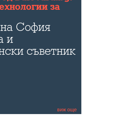
ехнологии за
 на София
а и
нски съветник
ворят пред
е си за
ата
виж още