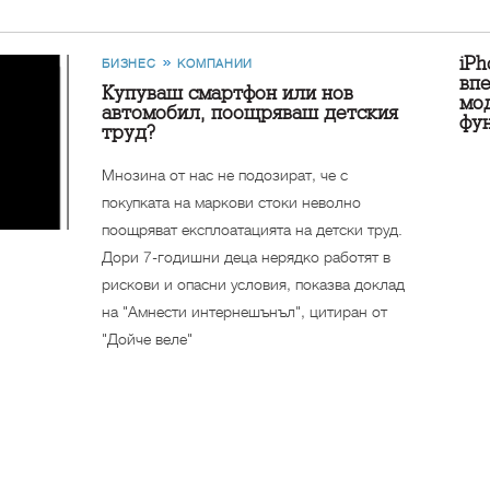
iPh
БИЗНЕС
КОМПАНИИ
впе
Купуваш смартфон или нов
мод
автомобил, поощряваш детския
фу
труд?
Мнозина от нас не подозират, че с
покупката на маркови стоки неволно
поощряват експлоатацията на детски труд.
Дори 7-годишни деца нерядко работят в
рискови и опасни условия, показва доклад
на "Амнести интернешънъл", цитиран от
"Дойче веле"