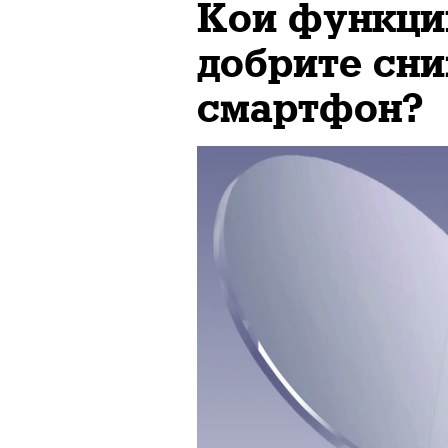
Кои функции
добрите сни
смартфон?