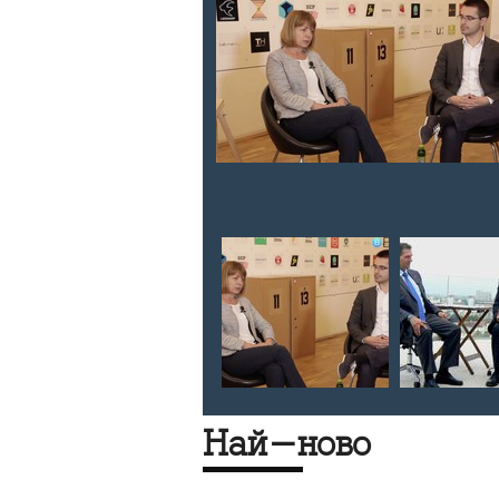
ията,
 което
има
Най-ново