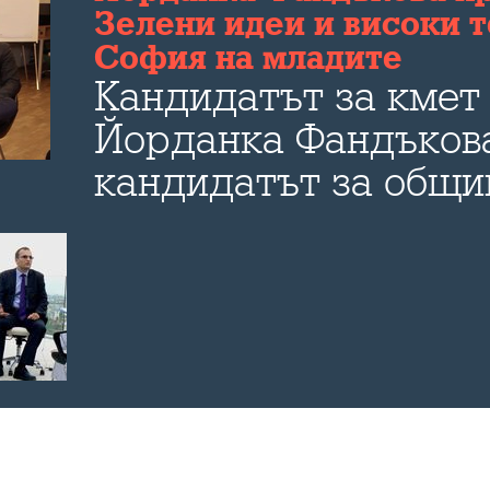
Зелени идеи и високи т
София на младите
Кандидатът за кмет
Йорданка Фандъков
кандидатът за общи
Христиан Петров го
Bulevard.bg за идеит
бъдещето на столиц