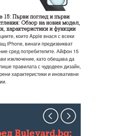
e 15: Първи поглед и първи
тления: Обзор на новия модел,
н, характеристики и функции
циите, които Apple внася с всеки
ащ iPhone, винаги предизвикват
ние сред потребителите. Айфон 15
ави изключение, като обещава да
пише правилата с чудодеен дизайн,
рени характеристики и иновативни
ии.
ед Bulevard.bg: