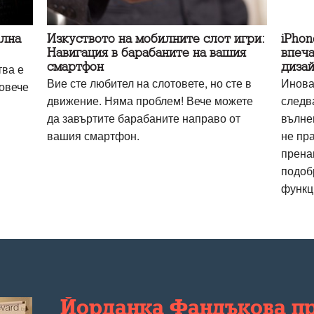
елна
Изкуството на мобилните слот игри:
iPhon
Навигация в барабаните на вашия
впеча
смартфон
дизай
тва е
Вие сте любител на слотовете, но сте в
Инова
повече
движение. Няма проблем! Вече можете
следв
да завъртите барабаните направо от
вълне
вашия смартфон.
не пр
прена
подоб
функц
Йорданка Фандъкова пр