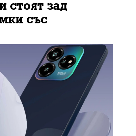
 стоят зад
мки със