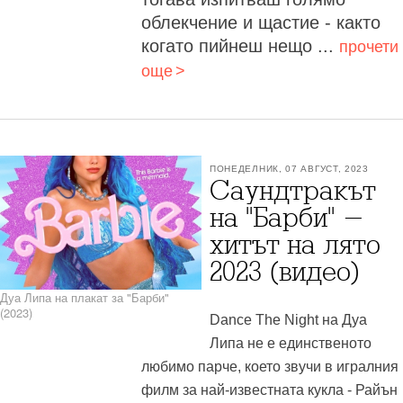
облекчение и щастие - както
когато пийнеш нещо ...
прочети
още
ПОНЕДЕЛНИК, 07 АВГУСТ, 2023
Саундтракът
на "Барби" -
хитът на лято
2023 (видео)
Дуа Липа на плакат за "Барби"
(2023)
Dance The Night на Дуа
Липа не е единственото
любимо парче, което звучи в игралния
филм за най-известната кукла - Райън