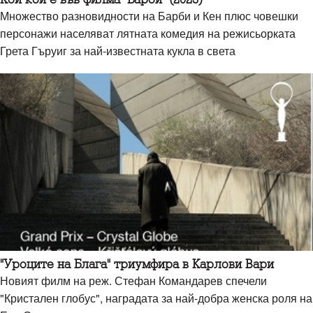
Множество разновидности на Барби и Кен плюс човешки
персонажи населяват лятната комедия на режисьорката
Грета Гъруиг за най-известната кукла в света
"Уроците на Блага" триумфира в Карлови Вари
Новият филм на реж. Стефан Командарев спечели
"Кристален глобус", наградата за най-добра женска роля на