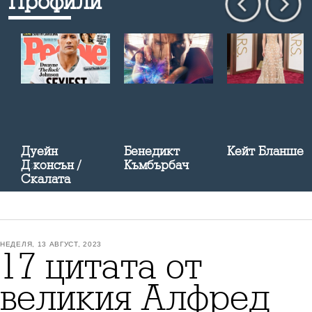
Профили
Дуейн
Бенедикт
Кейт Бланшет
Джонсън /
Къмбърбач
Скалата
НЕДЕЛЯ, 13 АВГУСТ, 2023
17 цитата от
великия Алфред