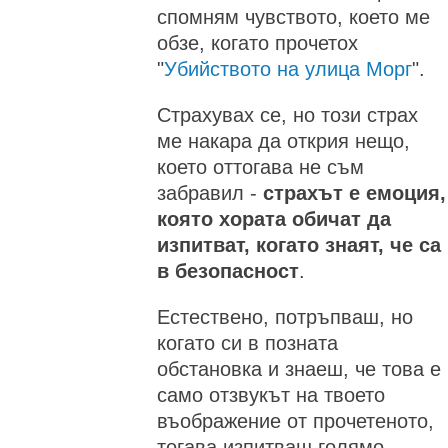
спомням чувството, което ме
обзе, когато прочетох
"
Убийството на улица Морг
".
Страхувах се, но този страх
ме накара да открия нещо,
което оттогава не съм
забравил -
страхът е емоция,
която хората обичат да
изпитват, когато знаят, че са
в безопасност
.
Естествено, потръпваш, но
когато си в позната
обстановка и знаеш, че това е
само отзвукът на твоето
въображение от прочетеното,
тогава изпитваш голямо