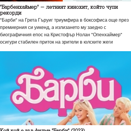
"Барбенхаймер" - летният кинохит, който чупи
рекорди
"Барби" на Грета Гъруиг триумфира в боксофиса още през
премиерния си уикенд, а излизането му заедно с
биографичния епос на Кристофър Нолан "Опенхаймер"
осигури стабилен приток на зрители в юлските жеги
Кой кой е във филма "Барби" (2023)