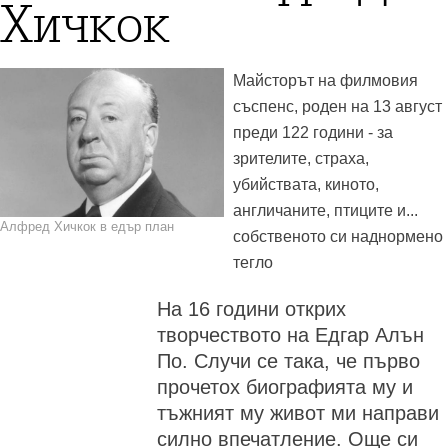
Хичкок
Майсторът на филмовия
съспенс, роден на 13 август
преди 122 години - за
зрителите, страха,
убийствата, киното,
англичаните, птиците и...
Алфред Хичкок в едър план
собственото си наднормено
тегло
На 16 години открих
творчеството на Едгар Алън
По. Случи се така, че първо
прочетох биографията му и
тъжният му живот ми направи
силно впечатление. Още си