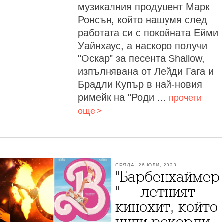
музикалния продуцент Марк
Ронсън, който нашумя след
работата си с покойната Ейми
Уайнхаус, а наскоро получи
"Оскар" за песента Shallow,
изпълнявана от Лейди Гага и
Брадли Купър в най-новия
римейк на "Роди ...
прочети
още
СРЯДА, 26 ЮЛИ, 2023
"Барбенхаймер
" - летният
кинохит, който
чупи рекорди