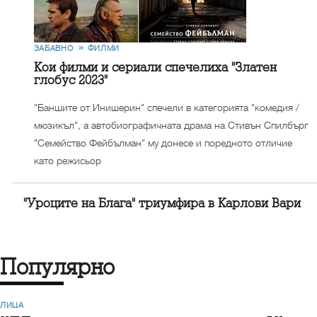
ЗАБАВНО
ФИЛМИ
Кои филми и сериали спечелиха "Златен
глобус 2023"
"Баншите от Инишерин" спечели в категорията "комедия /
мюзикъл", а автобиографичната драма на Стивън Спилбърг
"Семейство Фейбълман" му донесе и поредното отличие
като режисьор
"Уроците на Блага" триумфира в Карлови Вари
Популярно
ЛИЦА