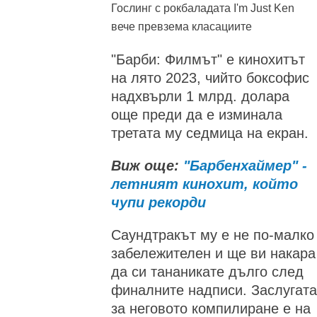
Гослинг с рокбаладата I'm Just Ken
вече превзема класациите
"Барби: Филмът" е кинохитът
на лято 2023, чийто боксофис
надхвърли 1 млрд. долара
още преди да е изминала
третата му седмица на екран.
Виж още:
"Барбенхаймер" -
летният кинохит, който
чупи рекорди
Саундтракът му е не по-малко
забележителен и ще ви накара
да си тананикате дълго след
финалните надписи. Заслугата
за неговото компилиране е на