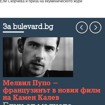
Ели Скорчева и приза на екуменическото жури
За bulevard.bg
Мелвил Пупо -
французинът в новия филм
а
на Камен Калев