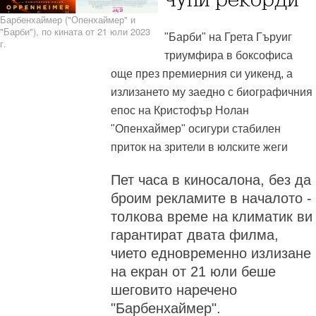
Барбенхаймер ("Опенхаймер" и
"Барби"), по кината от 21 юли 2023
"Барби" на Грета Гъруиг
г.
триумфира в боксофиса
още през премиерния си уикенд, а
излизането му заедно с биографичния
епос на Кристофър Нолан
"Опенхаймер" осигури стабилен
приток на зрители в юлските жеги
Пет часа в киносалона, без да
броим рекламите в началото -
толкова време на климатик ви
гарантират двата филма,
чието едновременно излизане
на екран от 21 юли беше
шеговито наречено
"Барбенхаймер".