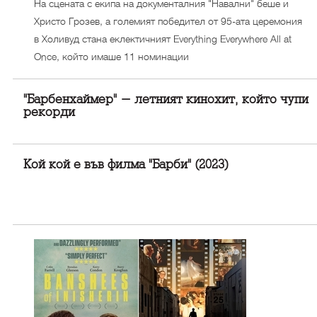
На сцената с екипа на документалния "Навални" беше и
Христо Грозев, а големият победител от 95-ата церемония
в Холивуд стана еклектичният Everything Everywhere All at
Once, който имаше 11 номинации
"Барбенхаймер" - летният кинохит, който чупи
рекорди
Кой кой е във филма "Барби" (2023)