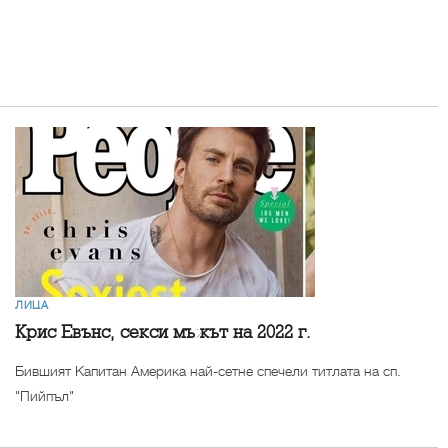
ЛИЦА
Крис Евънс, секси мъжът на 2022 г.
Бившият Капитан Америка най-сетне спечели титлата на сп.
"Пийпъл"