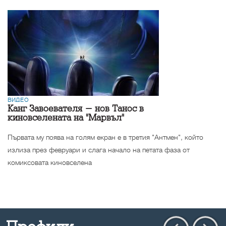
ВИДЕО
Канг Завоевателя - нов Танос в
киновселената на "Марвъл"
Първата му поява на голям екран е в третия "Антмен", който
излиза през февруари и слага начало на петата фаза от
комиксовата киновселена