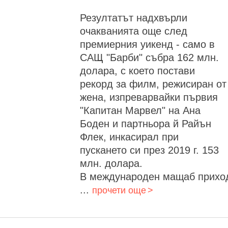
Резултатът надхвърли
очакванията още след
премиерния уикенд - само в
САЩ "Барби" събра 162 млн.
долара, с което постави
рекорд за филм, режисиран от
жена, изпреварвайки първия
"Капитан Марвел" на Ана
Боден и партньора й Райън
Флек, инкасирал при
пускането си през 2019 г. 153
млн. долара.
В международен мащаб прихо
...
прочети още