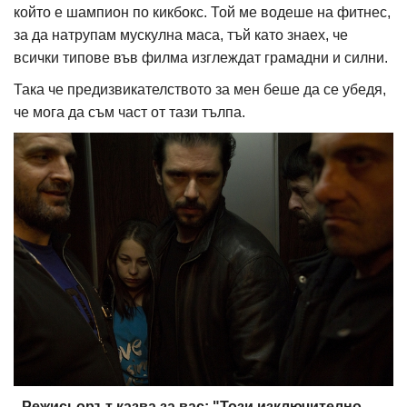
който е шампион по кикбокс. Той ме водеше на фитнес,
за да натрупам мускулна маса, тъй като знаех, че
всички типове във филма изглеждат грамадни и силни.
Така че предизвикателството за мен беше да се убедя,
че мога да съм част от тази тълпа.
- Режисьорът казва за вас: "Този изключително