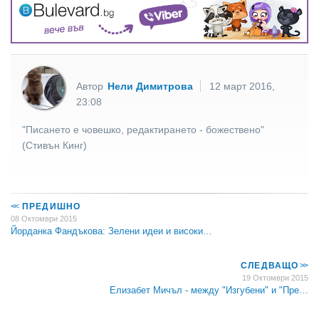
Автор
Нели Димитрова
12 март 2016,
23:08
"Писането е човешко, редактирането - божествено"
(Стивън Кинг)
<<
ПРЕДИШНО
08 Октомври 2015
Йорданка Фандъкова: Зелени идеи и високи…
СЛЕДВАЩО
>>
19 Октомври 2015
Елизабет Мичъл - между "Изгубени" и "Пре…