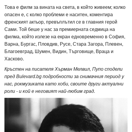
Това е филм за вината на света, в който живеем; колко
опасен е, с колко проблеми е наситен, коментира
френският актьор, превъплътил се в главния герой
Сами. Той беше у нас за премиерната седмица на
филма, който излезе на екран едновременно в София,
Варна, Бургас, Пловдив, Русе, Стара Загора, Плевен,
Благоевград, Шумен, Видин, Търговище, Враца и
Хасково.
Кръстен на писателя Хърман Мелвил, Пупо сподели
пред Bulevard.bg подробности за снимачния период у
нас, рокмузиката като хоби, своите други актуални
роли - и кой е неговият най-любим град.