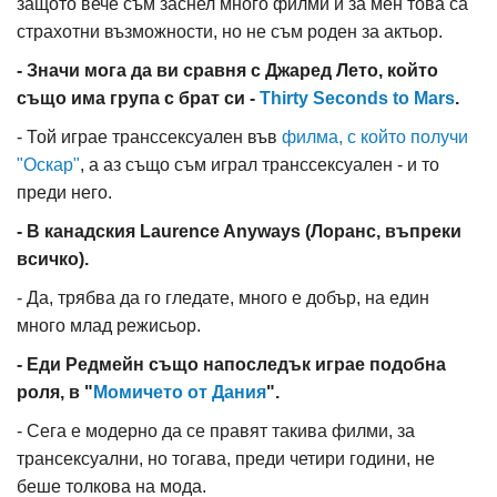
защото вече съм заснел много филми и за мен това са
страхотни възможности, но не съм роден за актьор.
- Значи мога да ви сравня с Джаред Лето, който
също има група с брат си -
Thirty Seconds to Mars
.
- Той играе транссексуален във
филма, с който получи
"Оскар"
, а аз също съм играл транссексуален - и то
преди него.
- В канадския Laurence Anyways (Лоранс, въпреки
всичко).
- Да, трябва да го гледате, много е добър, на един
много млад режисьор.
- Еди Редмейн също напоследък играе подобна
роля, в "
Момичето от Дания
".
- Сега е модерно да се правят такива филми, за
трансексуални, но тогава, преди четири години, не
беше толкова на мода.