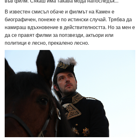
във филм. Сякаш има такава мода напоследък...
В известен смисъл обаче и филмът на Камен е
биографичен, понеже е по истински случай. Трябва да
намираш вдъхновение в действителността. Но за мен е
да се правят филми за попзвезди, актьори или
политици е лесно, прекалено лесно.