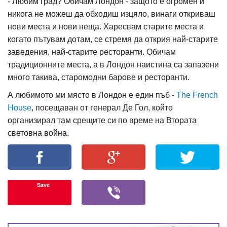
- Любим град? Обичам Лондон - защото е огромен и
никога не можеш да обходиш изцяло, винаги откриваш
нови места и нови неща. Харесвам старите места и
когато пътувам дотам, се стремя да открия най-старите
заведения, най-старите ресторанти. Обичам
традиционните места, а в Лондон наистина са запазени
много такива, старомодни барове и ресторанти.
А любимото ми място в Лондон е един пъб -
The French
House
, посещаван от генерал Де Гол, който
организирал там срещите си по време на Втората
световна война.
Save