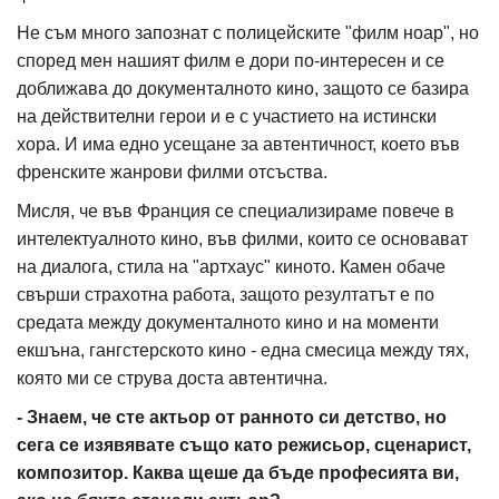
Не съм много запознат с полицейските "филм ноар", но
според мен нашият филм е дори по-интересен и се
доближава до документалното кино, защото се базира
на действителни герои и е с участието на истински
хора. И има едно усещане за автентичност, което във
френските жанрови филми отсъства.
Мисля, че във Франция се специализираме повече в
интелектуалното кино, във филми, които се основават
на диалога, стила на "артхаус" киното. Камен обаче
свърши страхотна работа, защото резултатът е по
средата между документалното кино и на моменти
екшъна, гангстерското кино - една смесица между тях,
която ми се струва доста автентична.
- Знаем, че сте актьор от ранното си детство, но
сега се изявявате също като режисьор, сценарист,
композитор. Каква щеше да бъде професията ви,