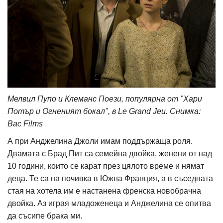
Мелвил Пупо и Клеманс Поези, популярна от "Хари
Потър и Огненият бокал", в Le Grand Jeu. Снимка:
Bac Films
А при Анджелина Джоли имам поддържаща роля.
Двамата с Брад Пит са семейна двойка, женени от над
10 години, които се карат през цялото време и нямат
деца. Те са на почивка в Южна Франция, а в съседната
стая на хотела им е настанена френска новобрачна
двойка. Аз играя младоженеца и Анджелина се опитва
да съсипе брака ми.