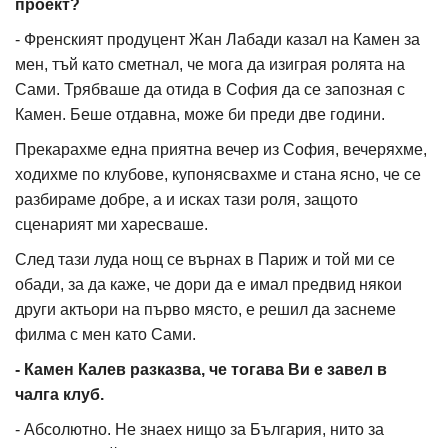
проект?
- Френският продуцент Жан Лабади казал на Камен за
мен, тъй като сметнал, че мога да изиграя ролята на
Сами. Трябваше да отида в София да се запозная с
Камен. Беше отдавна, може би преди две години.
Прекарахме една приятна вечер из София, вечеряхме,
ходихме по клубове, купонясвахме и стана ясно, че се
разбираме добре, а и исках тази роля, защото
сценарият ми харесваше.
След тази луда нощ се върнах в Париж и той ми се
обади, за да каже, че дори да е имал предвид някои
други актьори на първо място, е решил да заснеме
филма с мен като Сами.
- Камен Калев разказва, че тогава Ви е завел в
чалга клуб.
- Абсолютно. Не знаех нищо за България, нито за