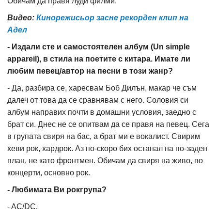
Обичам да правя луди филми.
Видео:
Кинорежисьор засне рекорден клип на
Адел
- Издали сте и самостоятелен албум (Un simple
appareil), в стила на поетите с китара. Имате ли
любим певец/автор на песни в този жанр?
- Да, разбира се, харесвам Боб Дилън, макар че съм
далеч от това да се сравнявам с него. Соловия си
албум направих почти в домашни условия, заедно с
брат си. Днес не се опитвам да се правя на певец. Сега
в групата свиря на бас, а брат ми е вокалист. Свирим
хеви рок, хардрок. Аз по-скоро бих останал на по-заден
план, не като фронтмен. Обичам да свиря на живо, по
концерти, основно рок.
- Любимата Ви рокгрупа?
- AC/DC.