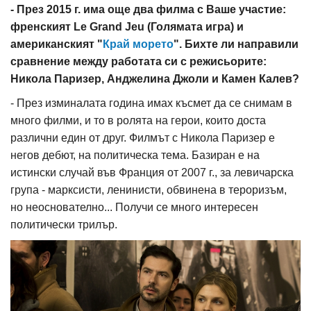
- През 2015 г. има още два филма с Ваше участие:
френският Le Grand Jeu (Голямата игра) и
американският "
Край морето
". Бихте ли направили
сравнение между работата си с режисьорите:
Никола Паризер, Анджелина Джоли и Камен Калев?
- През изминалата година имах късмет да се снимам в
много филми, и то в ролята на герои, които доста
различни един от друг. Филмът с Никола Паризер е
негов дебют, на политическа тема. Базиран е на
истински случай във Франция от 2007 г., за левичарска
група - марксисти, ленинисти, обвинена в тероризъм,
но неоснователно... Получи се много интересен
политически трилър.