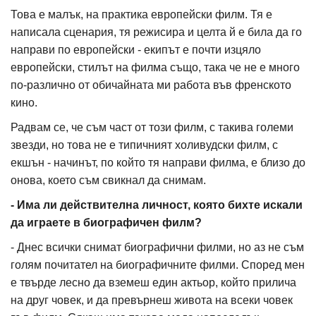
Това е малък, на практика европейски филм. Тя е
написала сценария, тя режисира и целта й е била да го
направи по европейски - екипът е почти изцяло
европейски, стилът на филма също, така че не е много
по-различно от обичайната ми работа във френското
кино.
Радвам се, че съм част от този филм, с такива големи
звезди, но това не е типичният холивудски филм, с
екшън - начинът, по който тя направи филма, е близо до
онова, което съм свикнал да снимам.
- Има ли действителна личност, която бихте искали
да играете в биографичен филм?
- Днес всички снимат биографични филми, но аз не съм
голям почитател на биографичните филми. Според мен
е твърде лесно да вземеш един актьор, който прилича
на друг човек, и да превърнеш живота на всеки човек