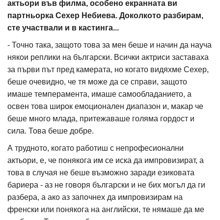
актьори във филма, особено екранната ви
партньорка Сехер Небиева. Доколкото разбирам,
сте участвали и в кастинга...
- Точно така, защото това за мен беше и начин да науча
някои реплики на български. Всички актриси заставаха
за първи път пред камерата, но когато видяхме Сехер,
беше очевидно, че тя може да се справи, защото
имаше темперамента, имаше самообладанието, а
освен това широк емоционален диапазон и, макар че
беше много млада, притежаваше голяма гордост и
сила. Това беше добре.
А трудното, когато работиш с непрофесионални
актьори, е, че понякога им се иска да импровизират, а
това в случая не беше възможно заради езиковата
бариера - аз не говоря български и не бих могъл да ги
разбера, а ако аз започнех да импровизирам на
френски или понякога на английски, те нямаше да ме