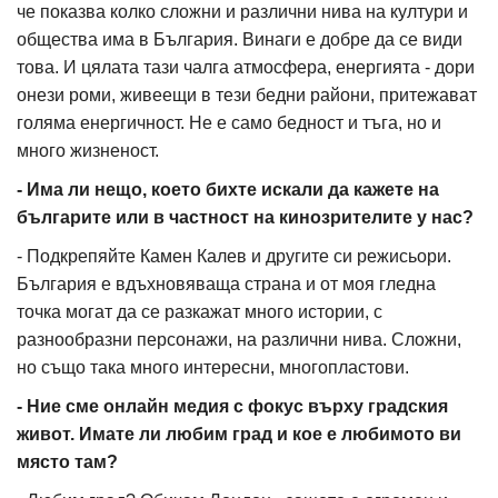
че показва колко сложни и различни нива на култури и
общества има в България. Винаги е добре да се види
това. И цялата тази чалга атмосфера, енергията - дори
онези роми, живеещи в тези бедни райони, притежават
голяма енергичност. Не е само бедност и тъга, но и
много жизненост.
- Има ли нещо, което бихте искали да кажете на
българите или в частност на кинозрителите у нас?
- Подкрепяйте Камен Калев и другите си режисьори.
България е вдъхновяваща страна и от моя гледна
точка могат да се разкажат много истории, с
разнообразни персонажи, на различни нива. Сложни,
но също така много интересни, многопластови.
- Ние сме онлайн медия с фокус върху градския
живот. Имате ли любим град и кое е любимото ви
място там?