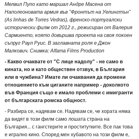
Мелвил Пупо като маршал Андре Масена от
Наполеоновата армия във "Фронтът на Уелингтън"
(As linhas de Torres Vedras), френско-португалски
исторически филм от 2012 г., режисиран от Валерия
Сармиенто, която довършва проекта на своя покоен
съпруг Раул Руис. В заглавната роля е Джон
Малкович.
Снимка: Alfama Films Production
- Какво очаквате от "С лице надолу" - не само в
кината, но и като обществен отзвук, в България
или в чужбина? Имате ли очаквания да промени
отношението към циганите например - доколкото
във Франция също е имало проблеми с имигранти
от българската ромска общност.
- Разбира се, надявам се. Надявам се, че хората няма
да видят в този филм само лошата страна на
България... с гангстерите и проститутките. Все пак това
е игрално кино. Според мен хубавото на този филм е,