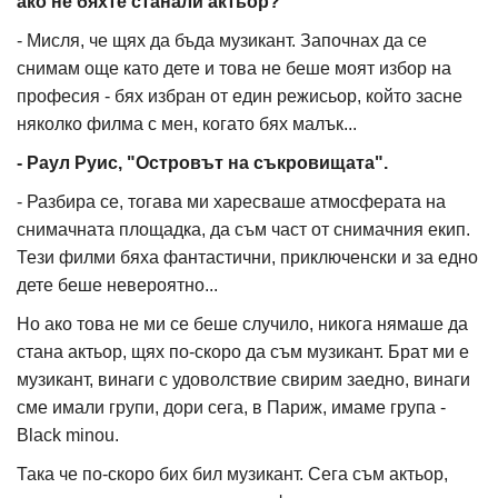
ако не бяхте станали актьор?
- Мисля, че щях да бъда музикант. Започнах да се
снимам още като дете и това не беше моят избор на
професия - бях избран от един режисьор, който засне
няколко филма с мен, когато бях малък...
- Раул Руис, "Островът на съкровищата".
- Разбира се, тогава ми харесваше атмосферата на
снимачната площадка, да съм част от снимачния екип.
Тези филми бяха фантастични, приключенски и за едно
дете беше невероятно...
Но ако това не ми се беше случило, никога нямаше да
стана актьор, щях по-скоро да съм музикант. Брат ми е
музикант, винаги с удоволствие свирим заедно, винаги
сме имали групи, дори сега, в Париж, имаме група -
Black minou.
Така че по-скоро бих бил музикант. Сега съм актьор,