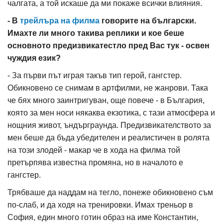
чалгата, а той искаше да ми покаже всички влияния.
- В
трейлъра на филма
говорите на български.
Имахте ли много такива реплики и кое беше
основното предизвикатестло пред Вас тук - освен
чуждия език?
- За първи път играя такъв тип герой, гангстер.
Обикновено се снимам в артфилми, не жанрови. Така
че бях много заинтригуван, още повече - в България,
която за мен носи някаква екзотика, с тази атмосфера и
нощния живот, ъндърграунда. Предизвикателството за
мен беше да бъда убедителен и реалистичен в ролята
на този злодей - макар че в хода на филма той
претърпява известна промяна, но в началото е
гангстер.
Трябваше да наддам на тегло, понеже обикновено съм
по-слаб, и да ходя на тренировки. Имах треньор в
София, един много готин образ на име Константин,