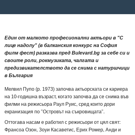
Един от малкото професионални актьори в "С
лице надолу" (в балканския конкурс на София
филм фест) разказва пред Bulevard.bg за себе си и
своите роли, рокмузиката, чалгата и
предизвикателството да се снима с натуршчици
в България
Мелвил Пупо (р. 1973) започва актьорската си кариера
на 10-годишна възраст, когато започва да се снима във
филми на режисьора Раул Руис, сред които дори
екранизация по "Островът на съкровищата".
Оттогава насам е работил с режисьори от цял свят:
Франсоа Озон, Зоуи Касаветис, Ерих Ромер, Анди и