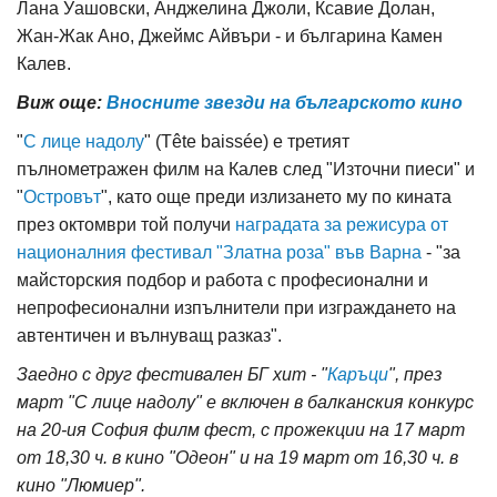
Лана Уашовски, Анджелина Джоли, Ксавие Долан,
Жан-Жак Ано, Джеймс Айвъри - и българина Камен
Калев.
Виж още:
Вносните звезди на българското кино
"
С лице надолу
" (Tête baissée) е третият
пълнометражен филм на Калев след "Източни пиеси" и
"
Островът
", като още преди излизането му по кината
през октомври той получи
наградата за режисура от
националния фестивал "Златна роза" във Варна
- "за
майсторския подбор и работа с професионални и
непрофесионални изпълнители при изграждането на
автентичен и вълнуващ разказ".
Заедно с друг фестивален БГ хит - "
Каръци
"
, през
март "С лице надолу" е включен в балканския конкурс
на 20-ия София филм фест, с прожекции на 17 март
от 18,30 ч. в кино "Одеон" и на 19 март от 16,30 ч. в
кино "Люмиер".