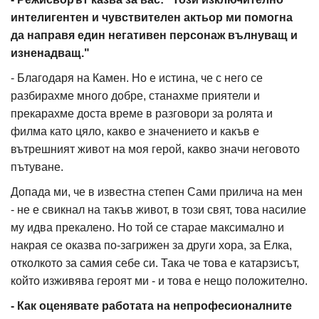
интелигентен и чувствителен актьор ми помогна
да направя един негативен персонаж вълнуващ и
изненадващ."
- Благодаря на Камен. Но е истина, че с него се
разбирахме много добре, станахме приятели и
прекарахме доста време в разговори за ролята и
филма като цяло, какво е значението и какъв е
вътрешният живот на моя герой, какво значи неговото
пътуване.
Допада ми, че в известна степен Сами прилича на мен
- не е свикнал на такъв живот, в този свят, това насилие
му идва прекалено. Но той се старае максимално и
накрая се оказва по-загрижен за други хора, за Елка,
отколкото за самия себе си. Така че това е катарзисът,
който изживява героят ми - и това е нещо положително.
- Как оценявате работата на непрофесионалните