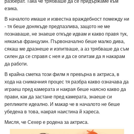
разберат. Така че трябваше да се придържаме към
езика.
В началото имаше и известна враждебност помежду ни
- тя беше донякъде предпазлива, защото не ме
познаваше, не знаеше откъде идвам и какво правя тук,
някакъв французин. Първоначално беше малко дива,
сякаш ме дразнеше и изпитваше, а аз трябваше да съм
силен да се справя с нея и да се опитам да я накарам
да работи.
В крайна сметка този филм я превърна в актриса, в
хода на снимачния процес тя разбра какво означава да
играеш пред камерата и накрая беше наясно какво да
прави, как да застане пред камерата, знаеше си
репликите идеално. И макар че в началото не беше
убедена в това, накрая наистина й хареса.
Мисля, че Сехер е родена за актриса.