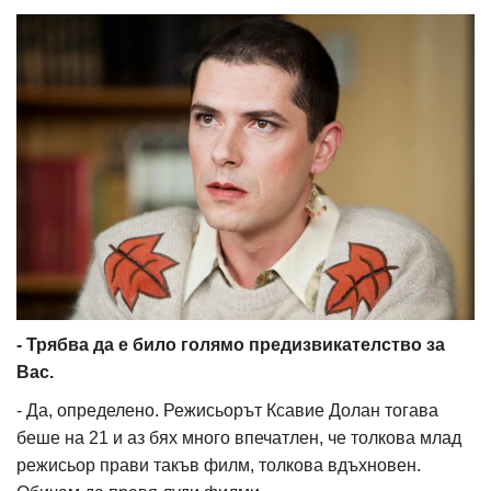
- Трябва да е било голямо предизвикателство за
Вас.
- Да, определено. Режисьорът Ксавие Долан тогава
беше на 21 и аз бях много впечатлен, че толкова млад
режисьор прави такъв филм, толкова вдъхновен.