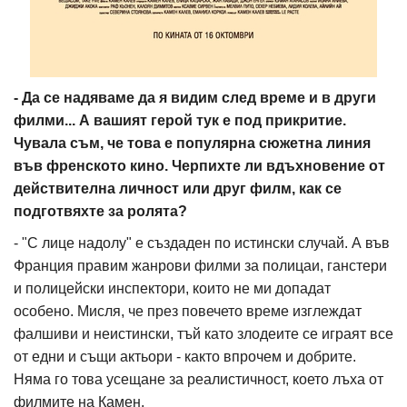
- Да се надяваме да я видим след време и в други
филми... А вашият герой тук е под прикритие.
Чувала съм, че това е популярна сюжетна линия
във френското кино. Черпихте ли вдъхновение от
действителна личност или друг филм, как се
подготвяхте за ролята?
- "С лице надолу" е създаден по истински случай. А във
Франция правим жанрови филми за полицаи, ганстери
и полицейски инспектори, които не ми допадат
особено. Мисля, че през повечето време изглеждат
фалшиви и неистински, тъй като злодеите се играят все
от едни и същи актьори - както впрочем и добрите.
Няма го това усещане за реалистичност, което лъха от
филмите на Камен.