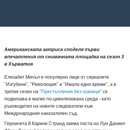
Американската актриса споделя първи
впечатления от снимачната площадка на сезон 3
в Хърватия
Елизабет Мичъл е популярно лице от сериалите
"Изгубени", "Революция" и "Имало едно време", а в
третия сезон на "
Престъпления без граници
" се
подвизава в малко по-цивилизована среда - като
ръководител на новите следователи към
Международния наказателен съд.
Героинята й Карине Странд заема поста на Луи Даниел