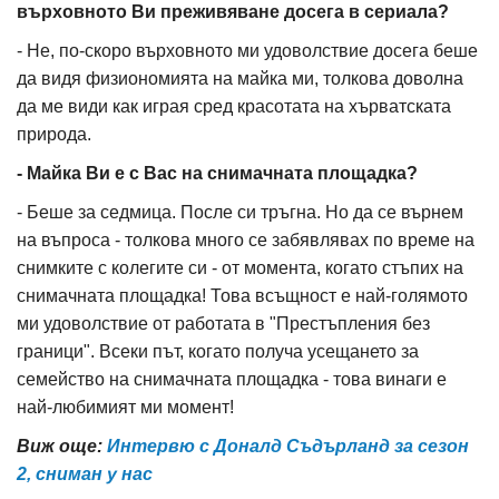
върховното Ви преживяване досега в сериала?
- Не, по-скоро върховното ми удоволствие досега беше
да видя физиономията на майка ми, толкова доволна
да ме види как играя сред красотата на хърватската
природа.
- Майка Ви е с Вас на снимачната площадка?
- Беше за седмица. После си тръгна. Но да се върнем
на въпроса - толкова много се забявлявах по време на
снимките с колегите си - от момента, когато стъпих на
снимачната площадка! Това всъщност е най-голямото
ми удоволствие от работата в "Престъпления без
граници". Всеки път, когато получа усещането за
семейство на снимачната площадка - това винаги е
най-любимият ми момент!
Виж още:
Интервю с Доналд Съдърланд за сезон
2, сниман у нас