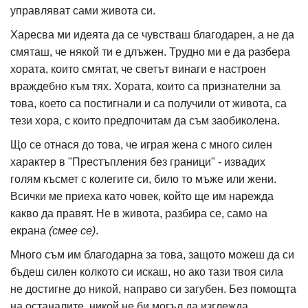
управляват сами живота си.
Харесва ми идеята да се чувстваш благодарен, а не да
смяташ, че някой ти е длъжен. Трудно ми е да разбера
хората, които смятат, че светът винаги е настроен
враждебно към тях. Хората, които са признателни за
това, което са постигнали и са получили от живота, са
тези хора, с които предпочитам да съм заобиколена.
Що се отнася до това, че играя жена с много силен
характер в "Престъпления без граници" - извадих
голям късмет с колегите си, било то мъже или жени.
Всички ме приеха като човек, който ще им нарежда
какво да правят. Не в живота, разбира се, само на
екрана
(смее се)
.
Много съм им благодарна за това, защото можеш да си
бъдеш силен колкото си искаш, но ако тази твоя сила
не достигне до никой, направо си загубен. Без помощта
на останалите, никой не би могъл да изглежда