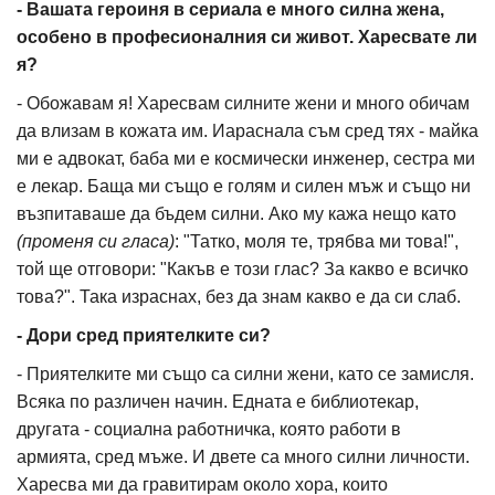
- Вашата героиня в сериала е много силна жена,
особено в професионалния си живот. Харесвате ли
я?
- Обожавам я! Харесвам силните жени и много обичам
да влизам в кожата им. Иараснала съм сред тях - майка
ми е адвокат, баба ми е космически инженер, сестра ми
е лекар. Баща ми също е голям и силен мъж и също ни
възпитаваше да бъдем силни. Ако му кажа нещо като
(променя си гласа)
: "Татко, моля те, трябва ми това!",
той ще отговори: "Какъв е този глас? За какво е всичко
това?". Така израснах, без да знам какво е да си слаб.
- Дори сред приятелките си?
- Приятелките ми също са силни жени, като се замисля.
Всяка по различен начин. Едната е библиотекар,
другата - социална работничка, която работи в
армията, сред мъже. И двете са много силни личности.
Харесва ми да гравитирам около хора, които