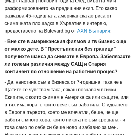
(Марк Лавоан) половин година след смъртта му и
разформироването на предишния екип. Ето какво
разказва 45-годишната американска актриса от
снимачната площадка в Хърватия в интервю,
предоставено на Bulevard.bg от
AXN България
:
- Вие сте в американския филмов и тв бизнес още
от малко дете. В "Престъпления без граници"
получихте шанса да снимате в Европа. Забелязахте
ли големи различия между САЩ и Стария
континент по отношение на работния процес?
- Да, наистина съм в бизнеса от 7-годишна, така че в
Щатите се чувствам така, сякаш познавам всички.
Екипите, с които снимам в Америка са или същите, или
в тях има хора, с които вече съм работила. С идването
в Европа първото, което ме впечатли, беше, че ще
работя с много хора, които никога не съм срещала - и
това само по себе си беше ново и забавно за мен.
Научих съвсем различни начини на работа, в съвсем