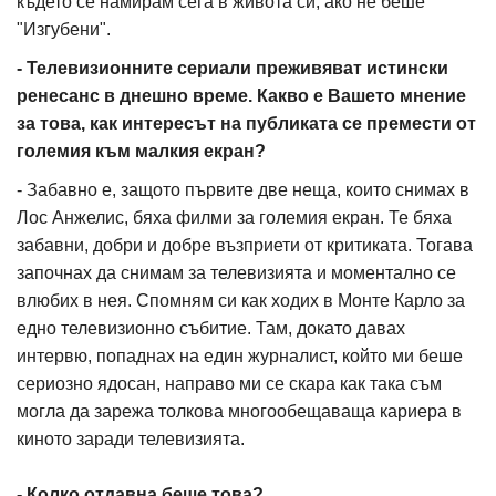
където се намирам сега в живота си, ако не беше
"Изгубени".
- Телевизионните сериали преживяват истински
ренесанс в днешно време. Какво е Вашето мнение
за това, как интересът на публиката се премести от
големия към малкия екран?
- Забавно е, защото първите две неща, които снимах в
Лос Анжелис, бяха филми за големия екран. Те бяха
забавни, добри и добре възприети от критиката. Тогава
започнах да снимам за телевизията и моментално се
влюбих в нея. Спомням си как ходих в Монте Карло за
едно телевизионно събитие. Там, докато давах
интервю, попаднах на един журналист, който ми беше
сериозно ядосан, направо ми се скара как така съм
могла да зарежа толкова многообещаваща кариера в
киното заради телевизията.
- Колко отдавна беше това?