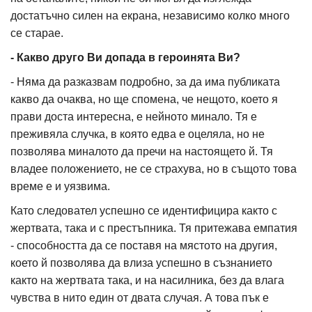
достатъчно силен на екрана, независимо колко много
се старае.
- Какво друго Ви допада в героинята Ви?
- Няма да разказвам подробно, за да има публиката
какво да очаква, но ще спомена, че нещото, което я
прави доста интересна, е нейното минало. Тя е
преживяла случка, в която едва е оцеляла, но не
позволява миналото да пречи на настоящето й. Тя
владее положението, не се страхува, но в същото това
време е и уязвима.
Като следовател успешно се идентифицира както с
жертвата, така и с престъпника. Тя притежава емпатия
- способността да се поставя на мястото на другия,
което й позволява да влиза успешно в съзнанието
както на жертвата така, и на насилника, без да влага
чувства в нито един от двата случая. А това пък е