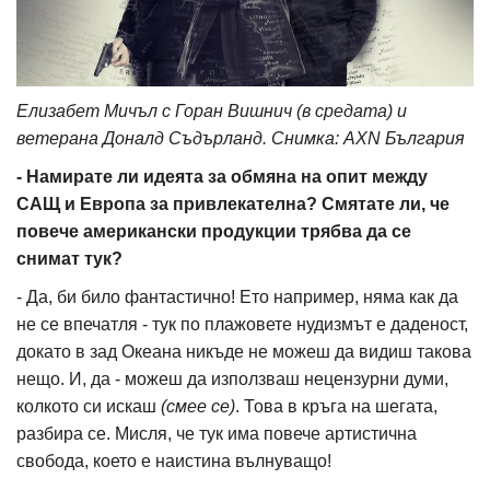
Елизабет Мичъл с Горан Вишнич (в средата) и
ветерана Доналд Съдърланд. Снимка: AXN България
- Намирате ли идеята за обмяна на опит между
САЩ и Европа за привлекателна? Смятате ли, че
повече американски продукции трябва да се
снимат тук?
- Да, би било фантастично! Ето например, няма как да
не се впечатля - тук по плажовете нудизмът е даденост,
докато в зад Океана никъде не можеш да видиш такова
нещо. И, да - можеш да използваш нецензурни думи,
колкото си искаш
(смее се)
. Това в кръга на шегата,
разбира се. Мисля, че тук има повече артистична
свобода, което е наистина вълнуващо!