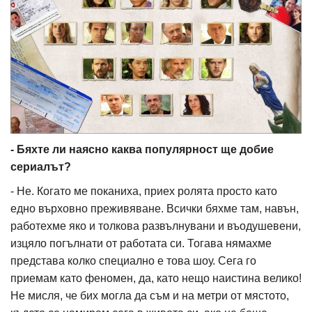
- Бяхте ли наясно каква популярност ще добие
сериалът?
- Не. Когато ме поканиха, приех ролята просто като
едно върховно преживяване. Всички бяхме там, навън,
работехме яко и толкова развълнувани и въодушевени,
изцяло погълнати от работата си. Тогава нямахме
представа колко специално е това шоу. Сега го
приемам като феномен, да, като нещо наистина велико!
Не мисля, че бих могла да съм и на метри от мястото,