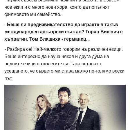
нов екип и с много нови хора, които да попълнят
филмовото ми семейство.
- Беше ли предизвикателство да играете в такъв
международен актьорски състав? Горан Вишнич е
хърватин, Том Влашиха - германец...
- Разбира се! Най-малкото говорим на различни езици.
Беше интересно да науча някоя и друга дума на
родните езици на колегите си. Така оставах с
усещането, че сърцето ми става малко по-голямо всеки
път.