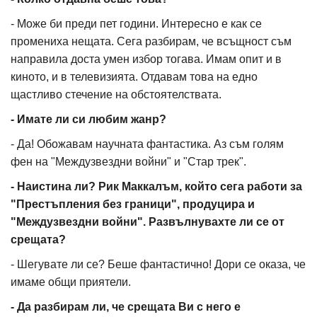
- Може би преди пет години. Интересно е как се
промениха нещата. Сега разбирам, че всъщност съм
направила доста умен избор тогава. Имам опит и в
киното, и в телевизията. Отдавам това на едно
щастливо стечение на обстоятелствата.
- Имате ли си любим жанр?
- Да! Обожавам научната фантастика. Аз съм голям
фен на "Междузвездни войни" и "Стар трек".
- Наистина ли? Рик Маккалъм, който сега работи за
"Престъпления без граници", продуцира и
"Междузвездни войни". Развълнувахте ли се от
срещата?
- Шегувате ли се? Беше фантастично! Дори се оказа, че
имаме общи приятели.
- Да разбирам ли, че срещата Ви с него е