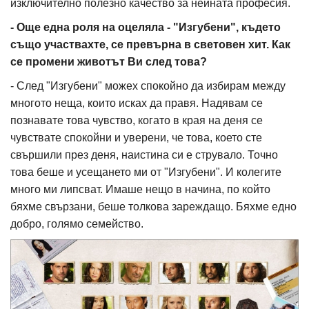
изключително полезно качество за нейната професия.
- Още една роля на оцеляла - "Изгубени", където
също участвахте, се превърна в световен хит. Как
се промени животът Ви след това?
- След "Изгубени" можех спокойно да избирам между
многото неща, които исках да правя. Надявам се
познавате това чувство, когато в края на деня се
чувствате спокойни и уверени, че това, което сте
свършили през деня, наистина си е струвало. Точно
това беше и усещането ми от "Изгубени". И колегите
много ми липсват. Имаше нещо в начина, по който
бяхме свързани, беше толкова зареждащо. Бяхме едно
добро, голямо семейство.