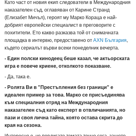
Като част от новия екип следователи в Международния
наказателен съд, оглавяван от Карине Странд
(Елизабет Мичъл), героят му Марко Кораца е най-
добрият европейски специалист в преговорите с
похитители. Ето какво разказва той от снимачната
площадка в интервю, предоставено от
AXN България
,
където сериалът върви всеки понеделник вечерта.
- Един полски кинодеец беше казал, че актьорската
игра е повече криене, отколкото показване.
- Да, така е.
- Ролята Ви в "Престъпления без граници" е
идеален пример за това. Марко се присъединява
към специалния отряд на Международния
наказателен съд като експерт в отвличанията, но
пази и своя лична тайна, която остава скрита до
края на сезона.
Интересно е, че повдигате темата точно сега, защото