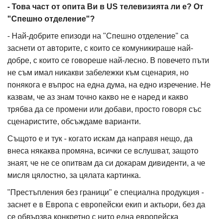
- Това част от опита Ви в US телевизията ли е? От
"Спешно отделение"?
- Най-добрите епизоди на "Спешно отделение" са
заснети от авторите, с които се комуникираше най-
добре, с които се говореше най-лесно. В повечето пъти
не съм имал никакви забележки към сценария, но
понякога е въпрос на една дума, на едно изречение. Не
казвам, че аз знам точно какво не е наред и какво
трябва да се промени или добави, просто говоря със
сценаристите, обсъждаме варианти.
Същото е и тук - когато искам да направя нещо, да
внеса някаква промяна, всички се вслушват, защото
знаят, че не се опитвам да си докарам дивиденти, а че
мисля цялостно, за цялата картинка.
"Престъпления без граници" е специална продукция -
заснет е в Европа с европейски екип и актьори, без да
се обвързва конкретно с нито една европейска