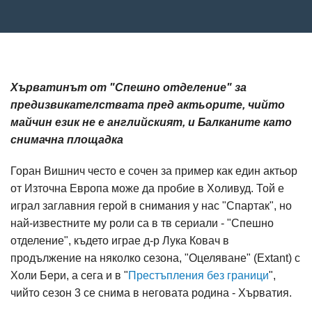
Хърватинът от "Спешно отделение" за
предизвикателствата пред актьорите, чийто
майчин език не е английският, и Балканите като
снимачна площадка
Горан Вишнич често е сочен за пример как един актьор
от Източна Европа може да пробие в Холивуд. Той е
играл заглавния герой в снимания у нас "Спартак", но
най-известните му роли са в тв сериали - "Спешно
отделение", където играе д-р Лука Ковач в
продължение на няколко сезона, "Оцеляване" (Extant) с
Холи Бери, а сега и в "
Престъпления без граници
",
чийто сезон 3 се снима в неговата родина - Хърватия.