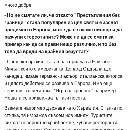
много добре.
- Но не смятате ли, че откакто "Престъпления без
граници" стана популярен из цял свят и е заснет
предимно в Европа, може да се окаже пионер и да
разчупи стереотипите? Може ли да се смята за
пример как да се прави нещо различно, и то без
това да вреди на крайния резултат?
- Сред актьорския състав на сериала са Елизабет
Мичъл, която е американка, Доналд Съдърланд е
канадец, имаме германски актьор, италианска актриса
и цялото действие се развива в Европа. Има още
сериали, заснети там - "Игра на тронове" например.
Нещата се придвижват в тази посока.
Вземете например държава като Хърватия. Стъпка по
стъпка, тя изгражда съвсем нов имидж. Туристите
виждат невероятно крайбрежие, хубави ресторанти,
страхотни хотели. Още повече - имаме седем или осем