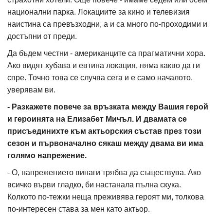
национални парка. Локациите за кино и телевизия
наистина са превъзходни, а и са много по-проходими и
достъпни от преди.
Да бъдем честни - американците са прагматични хора.
Ако видят хубава и евтина локация, няма какво да ги
спре. Точно това се случва сега и е само началото,
уверявам ви.
- Разкажете повече за връзката между Вашия герой
и героинята на Елизабет Мичъл. И двамата се
присъединихте към актьорския състав през този
сезон и първоначално сякаш между двама ви има
голямо напрежение.
- О, напрежението винаги трябва да съществува. Ако
всичко върви гладко, би настанала пълна скука.
Колкото по-тежки неща преживява героят ми, толкова
по-интересен става за мен като актьор.