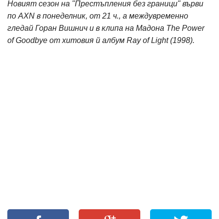
Новият сезон на "Престъпления без граници" върви
по AXN в понеделник, от 21 ч., а междувременно
гледай Горан Вишнич и в клипа на Мадона The Power
of Goodbye от хитовия й албум Ray of Light (1998).