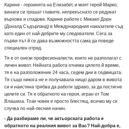
Карине - героинята на Елизабет, и моят герой Марко,
винаги си трошат главите, непрекъснато се редуват
върхове и спадове. Карине работи с Микаел Дорн
(Доналд Съдърланд) в Международния наказателе съд
като един от най-добрите му следователи. Сега за
първи път й се дава възможността сама да поведе
специален отряд.
Тя е от онези професионалисти, които не разполагат с
личен живот. Нейната работа отнема цялото й време,
тя е на разположение 24 часа, седем дни в седмицата.
Тя също никога не е получавала нищо даром в живота
си и наистина трябва да работи здраво, за да постигне
целите си. Тя е обратното на героя, игран от Том
Влашиха. Този човек е просто блестящ, всичко му се
случва по най-лесния начин.
- Да разбираме ли, че актьорската работа е
обратното на реалния живот за Вас? Най-добра е,