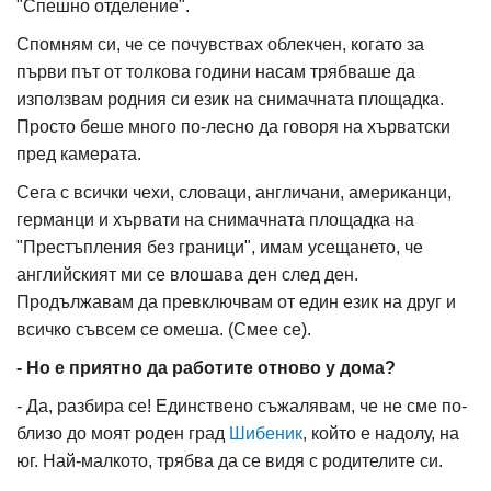
"Спешно отделение".
Спомням си, че се почувствах облекчен, когато за
първи път от толкова години насам трябваше да
използвам родния си език на снимачната площадка.
Просто беше много по-лесно да говоря на хърватски
пред камерата.
Сега с всички чехи, словаци, англичани, американци,
германци и хървати на снимачната площадка на
"Престъпления без граници", имам усещането, че
английският ми се влошава ден след ден.
Продължавам да превключвам от един език на друг и
всичко съвсем се омеша. (Смее се).
- Но е приятно да работите отново у дома?
- Да, разбира се! Единствено съжалявам, че не сме по-
близо до моят роден град
Шибеник
, който е надолу, на
юг. Най-малкото, трябва да се видя с родителите си.