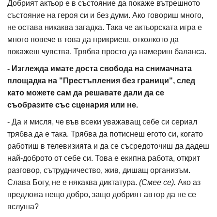
Добрият актьор е в състояние да покаже вътрешното
състояние на героя си и без думи. Ако говориш много,
не остава никаква загадка. Така че актьорската игра е
много повече в това да прикриеш, отколкото да
покажеш чувства. Трябва просто да намериш баланса.
- Изглежда имате доста свобода на снимачната
площадка на "Престъпления без граници", след
като можете сам да решавате дали да се
съобразите със сценария или не.
- Да и мисля, че във всеки уважаващ себе си сериал
трябва да е така. Трябва да потиснеш егото си, когато
работиш в телевизията и да се съсредоточиш да дадеш
най-доброто от себе си. Това е екипна работа, открит
разговор, сътрудничество, жив, дишащ организъм.
Слава Богу, не е някаква диктатура.
(Смее се).
Ако аз
предложа нещо добро, защо добрият автор да не се
вслуша?