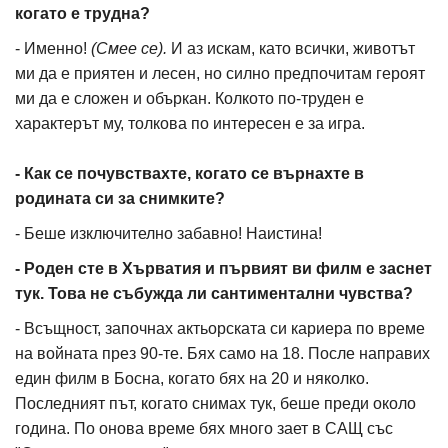
когато е трудна?
- Именно!
(Смее се).
И аз искам, като всички, животът
ми да е приятен и лесен, но силно предпочитам героят
ми да е сложен и объркан. Колкото по-труден е
характерът му, толкова по интересен е за игра.
- Как се почувствахте, когато се върнахте в
родината си за снимките?
- Беше изключително забавно! Наистина!
- Роден сте в Хърватия и първият ви филм е заснет
тук. Това не събужда ли сантиментални чувства?
- Всъщност, започнах актьорската си кариера по време
на войната през 90-те. Бях само на 18. После направих
един филм в Босна, когато бях на 20 и няколко.
Последният път, когато снимах тук, беше преди около
година. По онова време бях много зает в САЩ със