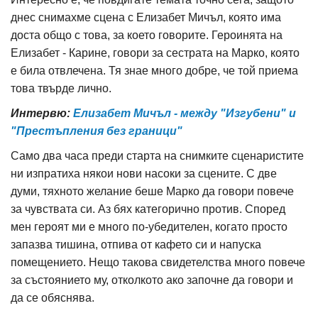
днес снимахме сцена с Елизабет Мичъл, която има
доста общо с това, за което говорите. Героинята на
Елизабет - Карине, говори за сестрата на Марко, която
е била отвлечена. Тя знае много добре, че той приема
това твърде лично.
Интервю:
Елизабет Мичъл - между "Изгубени" и
"Престъпления без граници"
Само два часа преди старта на снимките сценаристите
ни изпратиха някои нови насоки за сцените. С две
думи, тяхното желание беше Марко да говори повече
за чувствата си. Аз бях категорично против. Според
мен героят ми е много по-убедителен, когато просто
запазва тишина, отпива от кафето си и напуска
помещението. Нещо такова свидетелства много повече
за състоянието му, отколкото ако започне да говори и
да се обяснява.