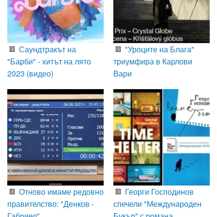
Саундтракът на
"Уроците на Блага"
"Барби" - хитът на лято
триумфира в Карлови
2023 (видео)
Вари
Отново имаме редовно
Георги Господинов
правителство: "Денков -
спечели "Международен
Габриел"
Букър" с романа