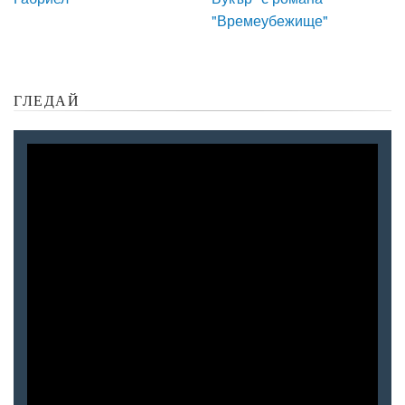
"Времеубежище"
ГЛЕДАЙ