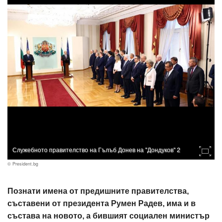
Служебното правителство на Гълъб Донев на "Дондуков" 2
© President.bg
Познати имена от предишните правителства,
съставени от президента Румен Радев, има и в
състава на новото, а бившият социален министър