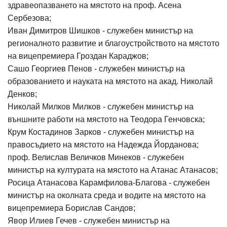
здравеопазването на мястото на проф. Асена
Сербезова;
Иван Димитров Шишков - служебен министър на
регионалното развитие и благоустройството на мястото
на вицепремиера Гроздан Караджов;
Сашо Георгиев Пенов - служебен министър на
образованието и науката на мястото на акад. Николай
Денков;
Николай Милков Милков - служебен министър на
външните работи на мястото на Теодора Генчовска;
Крум Костадинов Зарков - служебен министър на
правосъдието на мястото на Надежда Йорданова;
проф. Велислав Величков Минеков - служебен
министър на културата на мястото на Атанас Атанасов;
Росица Атанасова Карамфилова-Благова - служебен
министър на околната среда и водите на мястото на
вицепремиера Борислав Сандов;
Явор Илиев Гечев - служебен министър на