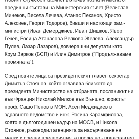
предишни състави на Министерския съвет (Велислав
Минеков, Весела Лечева, Атанас Пеканов, Христо
Алексиев, Георги Тодоров), бивши и настоящи зам.-
министри (Иван Демерджиев, Иван Шишков, Явор
Гечев, Росица Атанасова Велкова-Желева, Александър
Пулев, Лазар Лазаров), довчерашни депутати като
Крум Зарков (БСП) и Илин Димитров ("Продължаваме
промяната").
Сред новите лица са президентският главен секретар
Димитър Стоянов, който оглавява близкото до
президента Министерство на отбраната, посланикът ни
във Франция Николай Милков във Външно, юристът
проф. Сашо Пенов в МОН, Асен Меджидиев в
здравното ведомство и инж. Росица Карамфилова,
която е дългогодишен кадър на МОСВ, и Никола
Стоянов, ръководил агенцията за насърчаване на
малки и средни предприятия, а последно - председател