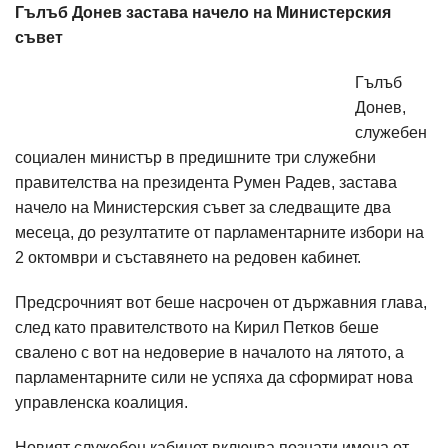
Гълъб Донев застава начело на Министерския
съвет
Гълъб
Донев,
служебен
социален министър в предишните три служебни
правителства на президента Румен Радев, застава
начело на Министерския съвет за следващите два
месеца, до резултатите от парламентарните избори на
2 октомври и съставянето на редовен кабинет.
Предсрочният вот беше насрочен от държавния глава,
след като правителството на Кирил Петков беше
свалено с вот на недоверие в началото на лятото, а
парламентарните сили не успяха да сформират нова
управленска коалиция.
Новият служебен кабинет включва познати имена от