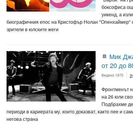
боксофиса ощ
уикенд, а изл
биографичния епос на Кристофър Нолан "Опенхаймер" о
зрители в юлските жеги
Мик Джа
от 20 до 8
Видяно 1970
2
Фронтменът на
на 26 юли сво
Подбрахме де
периоди в кариерата му, които доказват, както пее и сам
негова страна