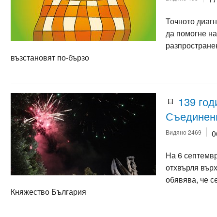
Точното диаг
да помогне на
разпространен
възстановят по-бързо
139 год
Съединен
Видяно 2469
0
На 6 септемвр
отхвърля върх
обявява, че 
Княжество България