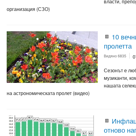
власти, преп
организация (СЗО)
10 вечн
пролетта
Видяно 6835
0
Сезонът е люб
музиканти, ко
нашата селек
на астрономическата пролет (видео)
Инфлац
отново на