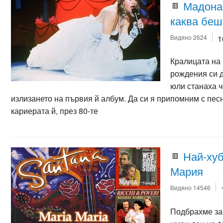
Мадона 
каква беш
Видяно 2624
1
Кралицата на
рождения си д
юли станаха ч
излизането на първия й албум. Да си я припомним с песн
кариерата й, през 80-те
Най-хуб
Мария
Видяно 14546
Подбрахме за