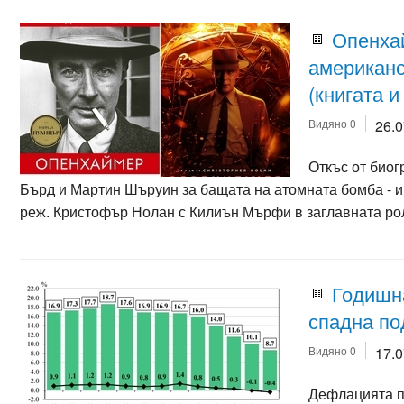
Опенха
американс
(книгата 
Видяно 0
26.
Откъс от биог
Бърд и Мартин Шъруин за бащата на атомната бомба - и
реж. Кристофър Нолан с Килиън Мърфи в заглавната ро
Годишн
спадна п
Видяно 0
17.
Дефлацията пр