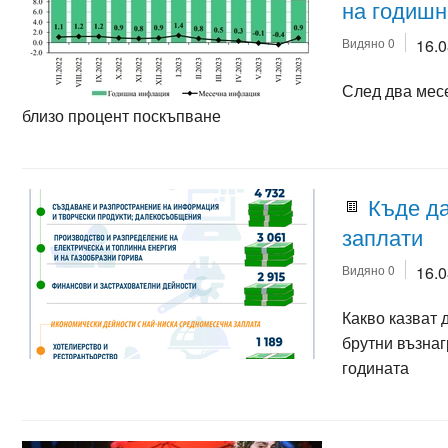
на годишн
Видяно 0
16.
След два мес
близо процент поскъпване
Къде да
заплати
Видяно 0
16.
Какво казват 
брутни възна
годината