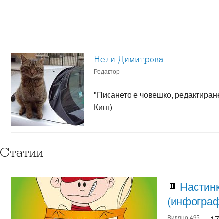
Нели Димитрова
Редактор
"Писането е човешко, редактиран
Кинг)
Статии
Настинк
(инфограф
Видяно 495
17