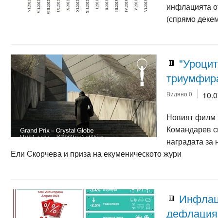
инфлацията о
(спрямо декем
"Уроцит
триумфира
Видяно 0
10.
Новият филм 
Командарев сп
наградата за 
Ели Скорчева и приза на екуменическото жури
Инфлац
дефлация