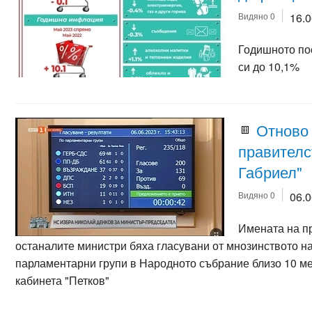
Видяно 0
16.
Годишното по
си до 10,1%
Отново
правителс
Габриел"
Видяно 0
06.
Имената на п
останалите министри бяха гласувани от мнозинството н
парламентарни групи в Народното събрание близо 10 ме
кабинета "Петков"