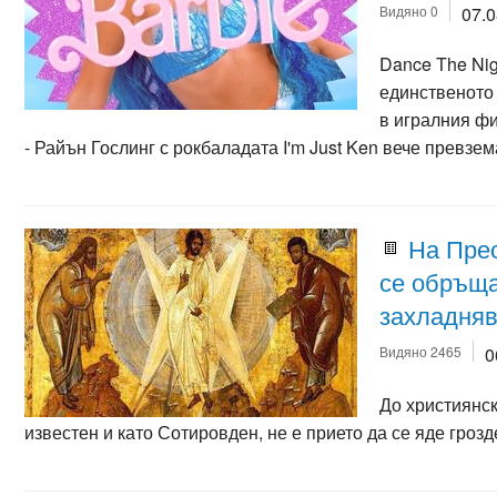
Видяно 0
07.
Dance The Nig
единственото 
в игралния фи
- Райън Гослинг с рокбаладата I'm Just Ken вече превзе
На Пре
се обръща
захладняв
Видяно 2465
0
До християнск
известен и като Сотировден, не е прието да се яде грозд