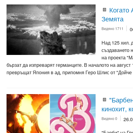
Когато 
Земята
Видяно 1711
0
Над 125 хил. 
създаването 
на проекта "
бързат да изпреварят германците. В началото на август
превръщат Япония в ад, припомня Геро Шлис от "Дойче
"Барбен
кинохит, 
Видяно 0
26.
"Барби" на Гр