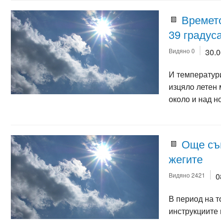
Времето
39 градус
Видяно 0
30.
И температур
изцяло летен 
около и над н
Още съв
жегите
Видяно 2421
0
В период на 
инструкциите