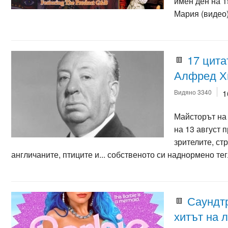
имен ден на 1
Мария (видео
17 цита
Алфред Х
Видяно 3340
1
Майсторът на
на 13 август п
зрителите, стр
англичаните, птиците и... собственото си наднормено те
Саундтр
хитът на 