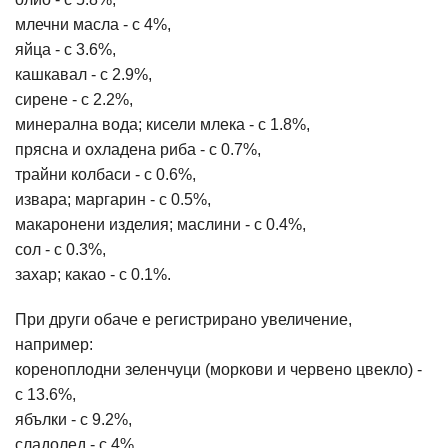
млечни масла - с 4%,
яйца - с 3.6%,
кашкавал - с 2.9%,
сирене - с 2.2%,
минерална вода; кисели млека - с 1.8%,
прясна и охладена риба - с 0.7%,
трайни колбаси - с 0.6%,
извара; маргарин - с 0.5%,
макаронени изделия; маслини - с 0.4%,
сол - с 0.3%,
захар; какао - с 0.1%.
При други обаче е регистрирано увеличение,
например:
кореноплодни зеленчуци (моркови и червено цвекло) -
с 13.6%,
ябълки - с 9.2%,
сладолед - с 4%,