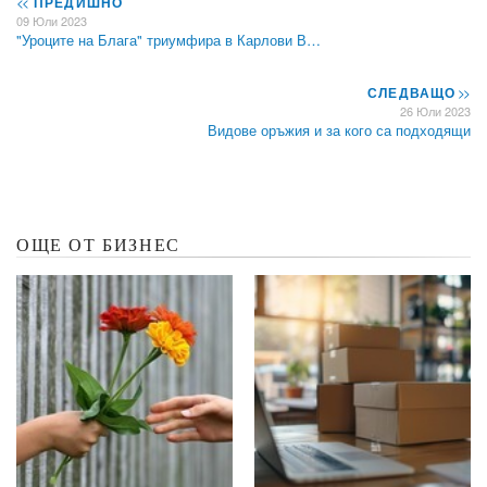
<<
ПРЕДИШНО
09 Юли 2023
"Уроците на Блага" триумфира в Карлови В…
СЛЕДВАЩО
>>
26 Юли 2023
Видове оръжия и за кого са подходящи
ОЩЕ ОТ БИЗНЕС