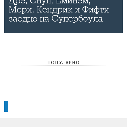
Дре, Снуп, Еминем,
Мери, Кендрик и Фифти
заедно на Супербоула
ПОПУЛЯРНО