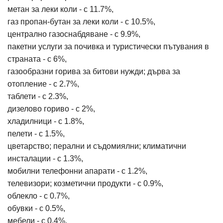
метан за леки коли - с 11.7%,
газ пропан-бутан за леки коли - с 10.5%,
централно газоснабдяване - с 9.9%,
пакетни услуги за почивка и туристически пътувания в
страната - с 6%,
газообразни горива за битови нужди; дърва за
отопление - с 2.7%,
таблети - с 2.3%,
дизелово гориво - с 2%,
хладилници - с 1.8%,
пелети - с 1.5%,
цветарство; перални и съдомиялни; климатични
инсталации - с 1.3%,
мобилни телефонни апарати - с 1.2%,
телевизори; козметични продукти - с 0.9%,
облекло - с 0.7%,
обувки - с 0.5%,
мебели - с 0.4%,