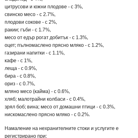
цитрусови и южни плодове - с 3%,
свинско месо - с 2.7%,
плодови сокове - с 2%,
ракии; гъби - с 1.7%,
месо от едър рогат добитък - с 1.3%,
оцет; пълномаслено прясно мляко - с 1.2%,
газирани напитки - с 1.1%,
кафе - с 1%,
леща - с 0.9%,
бира - с 0.8%,
ориз - с 0.7%,
мляно месо (кайма) - с 0.6%,
хляб; малотрайни колбаси - с 0.4%,
зрял боб; вина; месо от домашни птици - с 0.3%,
нискомаслено прясно мляко - с 0.2%.
Намаление на нехранителните стоки и услугите е
регистрирано при: