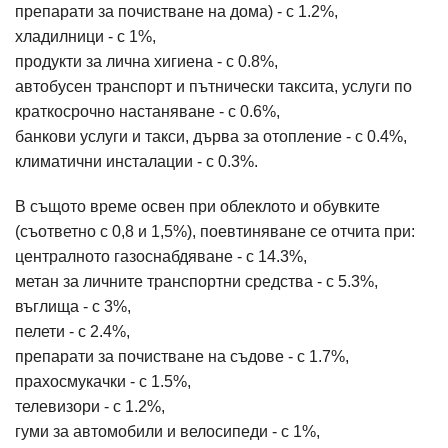
препарати за почистване на дома) - с 1.2%,
хладилници - с 1%,
продукти за лична хигиена - с 0.8%,
автобусен транспорт и пътнически таксита, услуги по
краткосрочно настаняване - с 0.6%,
банкови услуги и такси, дърва за отопление - с 0.4%,
климатични инсталации - с 0.3%.
В същото време освен при облеклото и обувките
(съответно с 0,8 и 1,5%), поевтиняване се отчита при:
централното газоснабдяване - с 14.3%,
метан за личните транспортни средства - с 5.3%,
въглища - с 3%,
пелети - с 2.4%,
препарати за почистване на съдове - с 1.7%,
прахосмукачки - с 1.5%,
телевизори - с 1.2%,
гуми за автомобили и велосипеди - с 1%,