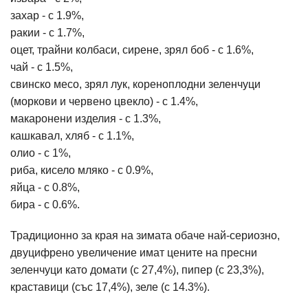
захар - с 1.9%,
ракии - с 1.7%,
оцет, трайни колбаси, сирене, зрял боб - с 1.6%,
чай - с 1.5%,
свинско месо, зрял лук, кореноплодни зеленчуци
(моркови и червено цвекло) - с 1.4%,
макаронени изделия - с 1.3%,
кашкавал, хляб - с 1.1%,
олио - с 1%,
риба, кисело мляко - с 0.9%,
яйца - с 0.8%,
бира - с 0.6%.
Традиционно за края на зимата обаче най-сериозно,
двуцифрено увеличение имат цените на пресни
зеленчуци като домати (с 27,4%), пипер (с 23,3%),
краставици (със 17,4%), зеле (с 14.3%).