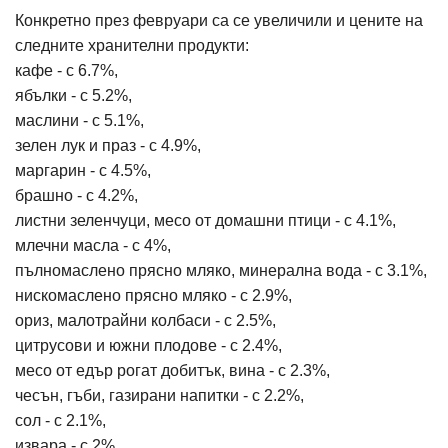
Конкретно през февруари са се увеличили и цените на
следните хранителни продукти:
кафе - с 6.7%,
ябълки - с 5.2%,
маслини - с 5.1%,
зелен лук и праз - с 4.9%,
маргарин - с 4.5%,
брашно - с 4.2%,
листни зеленчуци, месо от домашни птици - с 4.1%,
млечни масла - с 4%,
пълномаслено прясно мляко, минерална вода - с 3.1%,
нискомаслено прясно мляко - с 2.9%,
ориз, малотрайни колбаси - с 2.5%,
цитрусови и южни плодове - с 2.4%,
месо от едър рогат добитък, вина - с 2.3%,
чесън, гъби, газирани напитки - с 2.2%,
сол - с 2.1%,
извара - с 2%,