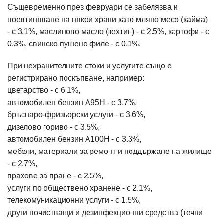
Същевременно през февруари се забелязва и
поевтиняване на някои храни като мляно месо (кайма)
- с 3.1%, маслиново масло (зехтин) - с 2.5%, картофи - с
0.3%, свинско пушено филе - с 0.1%.
При нехранителните стоки и услугите също е
регистрирано поскъпване, например:
цветарство - с 6.1%,
автомобилен бензин А95Н - с 3.7%,
бръснаро-фризьорски услуги - с 3.6%,
дизелово гориво - с 3.5%,
автомобилен бензин А100Н - с 3.3%,
мебели, материали за ремонт и поддържане на жилище
- с 2.7%,
прахове за пране - с 2.5%,
услуги по обществено хранене - с 2.1%,
телекомуникационни услуги - с 1.5%,
други почистващи и дезинфекционни средства (течни