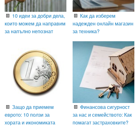
10 идеи за добри дела,
Как да изберем
които можем да направим
надежден онлайн магазин
за напълно непознат
за техника?
Защо да приемем
Финансова сигурност
еврото: 10 ползи за
за нас и семейството: Как
хората и икономиката
помагат застраховките?