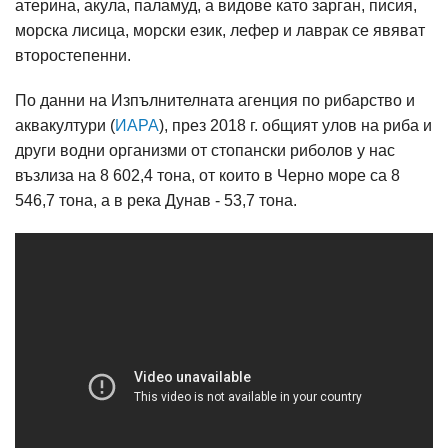
атерина, акула, паламуд, а видове като зарган, писия,
морска лисица, морски език, лефер и лаврак се явяват
второстепенни.
По данни на Изпълнителната агенция по рибарство и
аквакултури (
ИАРА
), през 2018 г. общият улов на риба и
други водни организми от стопански риболов у нас
възлиза на 8 602,4 тона, от които в Черно море са 8
546,7 тона, а в река Дунав - 53,7 тона.