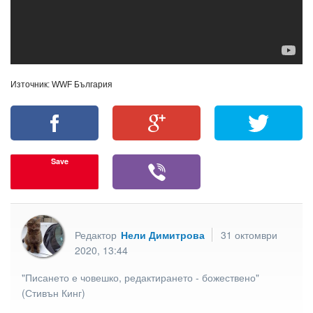
Източник: WWF България
Save
Редактор
Нели Димитрова
31 октомври
2020, 13:44
"Писането е човешко, редактирането - божествено"
(Стивън Кинг)