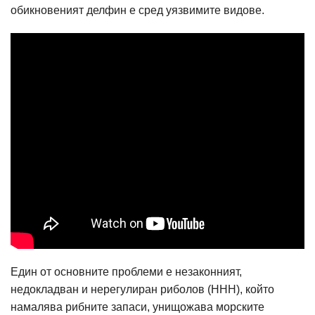
обикновеният делфин е сред уязвимите видове.
Един от основните проблеми е незаконният,
недокладван и нерегулиран риболов (ННН), който
намалява рибните запаси, унищожава морските