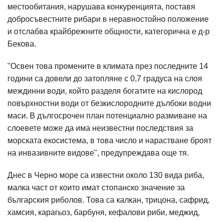
местообитания, нарушава конкуренцията, поставя
добросъвестните рибари в неравностойно положение
и отслабва крайбрежните общности, категорична е д-р
Бекова.
"Освен това промените в климата през последните 14
години са довели до затопляне с 0,7 градуса на слоя
междинни води, който разделя богатите на кислород
повърхностни води от безкислородните дълбоки водни
маси. В дългосрочен план потенциално размиване на
слоевете може да има неизвестни последствия за
морската екосистема, в това число и нарастване броят
на инвазивните видове", предупреждава още тя.
Днес в Черно море са известни около 130 вида риба,
малка част от които имат стопанско значение за
българския риболов. Това са калкан, трицона, сафрид,
хамсия, карагьоз, барбуня, кефалови риби, меджид,