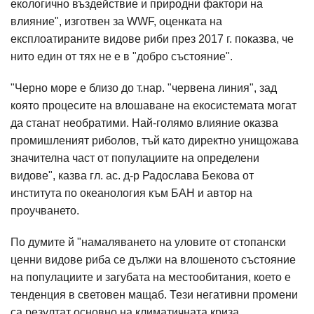
екологично въздействие и природни фактори на
влияние", изготвен за WWF, оценката на
експлоатираните видове риби през 2017 г. показва, че
нито един от тях не е в "добро състояние".
"Черно море е близо до т.нар. "червена линия", зад
която процесите на влошаване на екосистемата могат
да станат необратими. Най-голямо влияние оказва
промишленият риболов, тъй като директно унищожава
значителна част от популациите на определени
видове", казва гл. ас. д-р Радослава Бекова от
института по океанология към БАН и автор на
проучването.
По думите й "намаляването на уловите от стопански
ценни видове риба се дължи на влошеното състояние
на популациите и загубата на местообитания, което е
тенденция в световен мащаб. Тези негативни промени
са резултат основно на климатичната криза,