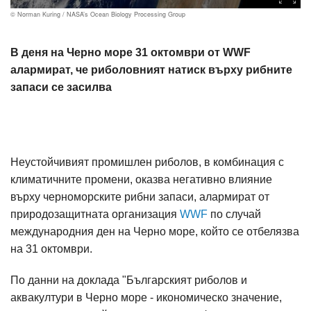
© Norman Kuring / NASA’s Ocean Biology Processing Group
В деня на Черно море 31 октомври от WWF
алармират, че риболовният натиск върху рибните
запаси се засилва
Неустойчивият промишлен риболов, в комбинация с
климатичните промени, оказва негативно влияние
върху черноморските рибни запаси, алармират от
природозащитната организация
WWF
по случай
международния ден на Черно море, който се отбелязва
на 31 октомври.
По данни на доклада "Българският риболов и
аквакултури в Черно море - икономическо значение,