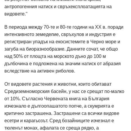
антропогенния натиск и свръхексплоатацията на
видовете."
В периода между 70-те и 80-те години на ХХ в. поради
интензивното земеделие, свръхулов и индустрия е
регистриран упадък на екосистемите в Черно море и
загуба на биоразнообразие. Данните сочат, че общо
над 50% от площта на морското дъно до 100 м
дълбочина е подложена на значим натиск от абразия
вследствие на активен риболов.
От видовете растения и животни, които обитават
Средиземноморския басейн, у нас се срещат по-малко
от 10%. Съгласно Червената книга на България
изчезнало е дългоопашатото попче, а скумрията е
критично застрашена. Застрашени са всички видове
есетри и карагьозът. Сред бозайниците изчезнал е
тюленът монах, афалата се среща рядко, а