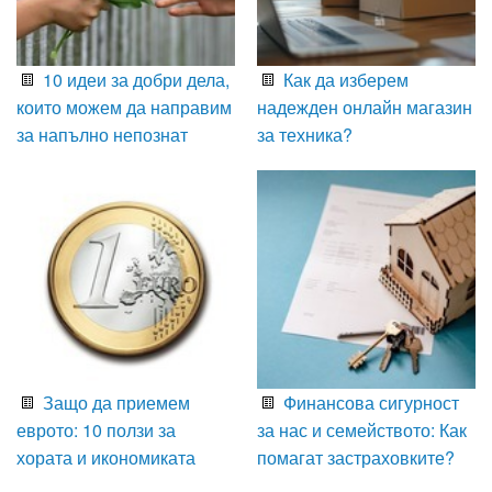
10 идеи за добри дела,
Как да изберем
които можем да направим
надежден онлайн магазин
за напълно непознат
за техника?
Защо да приемем
Финансова сигурност
еврото: 10 ползи за
за нас и семейството: Как
хората и икономиката
помагат застраховките?