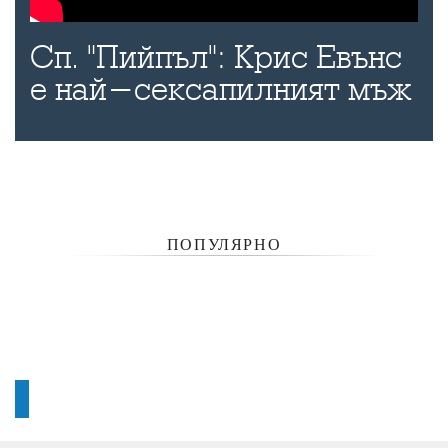
Сп. "Пийпъл": Крис Евънс
е най-сексапилният мъж
ПОПУЛЯРНО