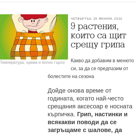
ЧЕТВЪРТЪК, 25 ЯНУАРИ, 2024
9 растения,
които са щит
срещу грипа
Какво да добавим в менюто
Температура, хрема и болно гърло
си, за да се предпазим от
болестите на сезона
Дойде онова време от
годината, когато най-често
срещания аксесоар е носната
кърпичка.
Грип, настинки и
всякакви поводи да се
загръщаме с шалове, да