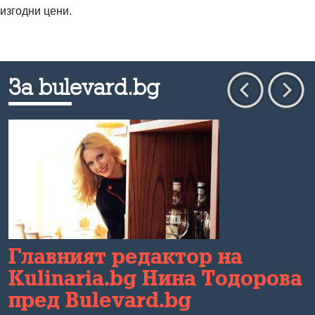
изгодни цени.
За bulevard.bg
Главният редактор на
Kulinaria.bg Нина Тодорова
пред Bulevard.bg