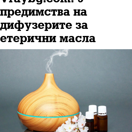
предимства на
дифузерите за
етерични масла