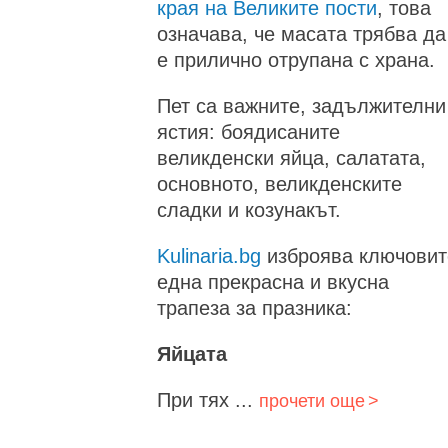
края на Великите пости
, това
означава, че масата трябва да
е прилично отрупана с храна.
Пет са важните, задължителни
ястия: боядисаните
великденски яйца, салатата,
основното, великденските
сладки и козунакът.
Kulinaria.bg
изброява ключовит
една прекрасна и вкусна
трапеза за празника:
Яйцата
При тях ...
прочети още