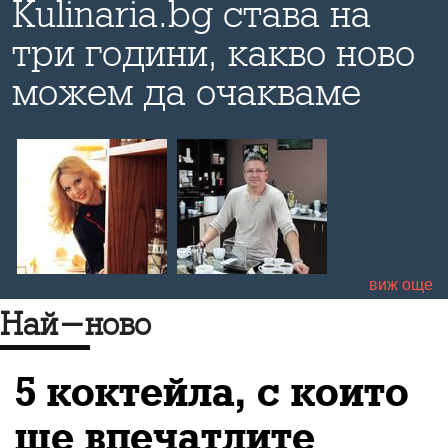
Kulinaria.bg става на
три години, какво ново
можем да очакваме
виж още
Най-ново
5 коктейла, с които
ще впечатлите