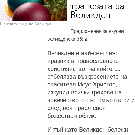
трапезата за
Великден
Шарените яйца на Великден
Предложения за вкусен
великденски обяд
Великден е най-светлият
празник в православното
християнство, на който се
отбелязва възкресението на
спасителя Исус Христос,
изкупил всички грехове на
човечеството със смъртта си и
след нея приел своя
божествен облик.
И тъй като Великден бележи