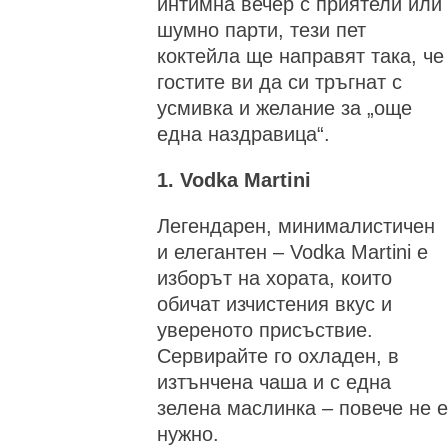
интимна вечер с приятели или
шумно парти, тези пет
коктейла ще направят така, че
гостите ви да си тръгнат с
усмивка и желание за „още
една наздравица“.
1. Vodka Martini
Легендарен, минималистичен
и елегантен – Vodka Martini е
изборът на хората, които
обичат изчистения вкус и
увереното присъствие.
Сервирайте го охладен, в
изтънчена чаша и с една
зелена маслинка – повече не е
нужно.