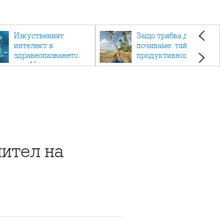
Изкуственият
Защо трябва да си
интелект в
почиваме: тайната на
здравеопазването:
продуктивността,
как AI променя
здравето и добрия
медицината
живот.
ител на