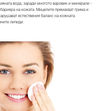
мяната вода, заради многото варовик и минерали -
 бариера на кожата. Мицелите премахват грима и
нарушават естествения баланс на кожната
ените липиди.