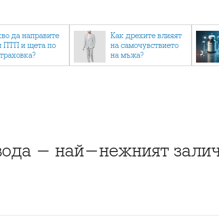
кво да направите
Как дрехите влияят
и ПТП и щета по
на самочувствието
страховка?
на мъжа?
ода - най-нежният залич