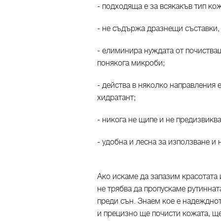
- подходяща е за всякакъв тип кож
- не съдържа дразнещи съставки, 
- елиминира нуждата от почистващ
понякога микроби;
- действа в няколко направления 
хидратант;
- никога не щипе и не предизвикв
- удобна и лесна за използване и 
Ако искаме да запазим красотата 
не трябва да пропускаме рутиннат
преди сън. Знаем кое е надежднот
и прецизно ще почисти кожата, ще