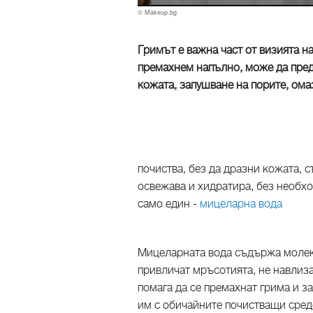
© Makeup.bg
Гримът е важна част от визията н
премахнем напълно, може да пре
кожата, запушване на порите, ом
почиства, без да дразни кожата, 
освежава и хидратира, без необх
само един -
мицеларна вода
Мицеларната вода съдържа молеку
привличат мръсотията, не навлиза
помага да се премахнат грима и з
им с обичайните почистващи сред