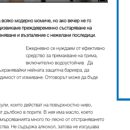
а всяко модерно момиче, но ако вечер не го
дизвикаме преждевременно състаряване на
азняване и възпаление с нежелани последици.
Ежедневно се нуждаем от ефективно
средство за премахване на грима,
включително водоустойчив. Да
съхранявайки нейната защитна бариера, да
одимост от измиване. Отговорът може да бъде
ли, които действат на повърхностно ниво,
т дълбоко в порите. В нея има масло, което
амърсяванията много по-лесно от отстраняването
ства. Не съдържа алкохол, затова не изсушава