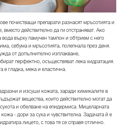
дове почистващи препарати разнасят мръсотията и
е, вместо действително да ги отстраняват. Ако
 вода върху памучен тампон и обтрием с него
рима, себума и мръсотията, полепнала през деня.
нужда от допълнително изплакване,
бират перфектно, осъществяват лека хидратация.
 е гладка, мека и еластична.
здразни и изсуши кожата, заради химикалите в
съдържат вещества, които действително могат да
 сухота и обелване на епидермиса. Мицеларната
кожа - дори за суха и чувствителна. Задачата й е
идратира лицето, с това тя се справя отлично.