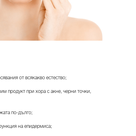
сявания от всякакво естество;
им продукт при хора с акне, черни точки,
ожата по-дълго;
функция на епидермиса;