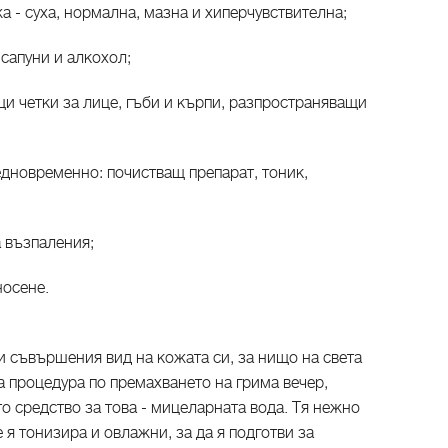
а - суха, нормална, мазна и хиперчувствителна;
сапуни и алкохол;
и четки за лице, гъби и кърпи, разпространяващи
едновременно: почистващ препарат, тоник,
а възпаления;
носене.
и съвършения вид на кожата си, за нищо на света
а процедура по премахването на грима вечер,
о средство за това - мицеларната вода. Тя нежно
 я тонизира и овлажни, за да я подготви за