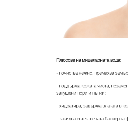
Плюсове на мицеларната вода:
- почиства нежно, премахва замър
- поддържа кожата чиста, незамен
запушени пори и пъпки;
- хидратира, задържа влагата в к
- засилва естествената бариерна 