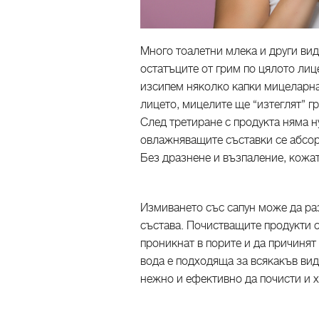
Много тоалетни млека и други ви
остатъците от грим по цялото лиц
изсипем няколко капки мицеларна
лицето, мицелите ще “изтеглят” г
След третиране с продукта няма 
овлажняващите съставки се абсор
Без дразнене и възпаление, кожата
Измиването със сапун може да ра
състава. Почистващите продукти 
проникнат в порите и да причинят
вода е подходяща за всякакъв вид 
нежно и ефективно да почисти и х