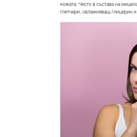
кожата. Често в състава на мицел
глетчери, овлажняващ глицерин и