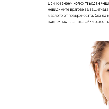
Всички знаем колко твърда е чеш
невидимите врагове за защитната
маслото от повърхността, без да 
повърхност, защитавайки естеств