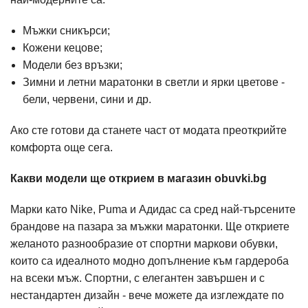
Мъжки сникърси;
Кожени кецове;
Модели без връзки;
Зимни и летни маратонки в светли и ярки цветове -
бели, червени, сини и др.
Ако сте готови да станете част от модата преоткрийте
комфорта още сега.
Какви модели ще открием в магазин obuvki.bg
Марки като Nike, Puma и Адидас са сред най-търсените
брандове на пазара за мъжки маратонки. Ще откриете
желаното разнообразие от спортни маркови обувки,
които са идеалното модно допълнение към гардероба
на всеки мъж. Спортни, с елегантен завършен и с
нестандартен дизайн - вече можете да изглеждате по