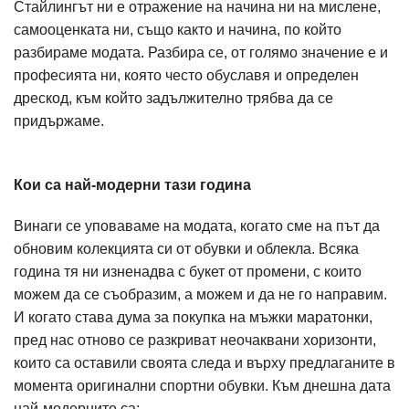
Стайлингът ни е отражение на начина ни на мислене,
самооценката ни, също както и начина, по който
разбираме модата. Разбира се, от голямо значение е и
професията ни, която често обуславя и определен
дрескод, към който задължително трябва да се
придържаме.
Кои са най-модерни тази година
Винаги се уповаваме на модата, когато сме на път да
обновим колекцията си от обувки и облекла. Всяка
година тя ни изненадва с букет от промени, с които
можем да се съобразим, а можем и да не го направим.
И когато става дума за покупка на мъжки маратонки,
пред нас отново се разкриват неочаквани хоризонти,
които са оставили своята следа и върху предлаганите в
момента оригинални спортни обувки. Към днешна дата
най-модерните са: