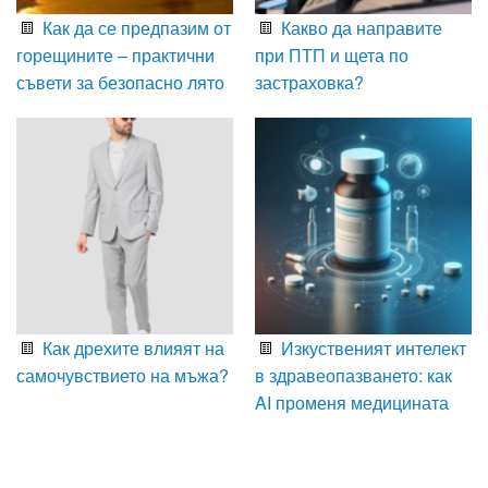
Как да се предпазим от
Какво да направите
горещините – практични
при ПТП и щета по
съвети за безопасно лято
застраховка?
Как дрехите влияят на
Изкуственият интелект
самочувствието на мъжа?
в здравеопазването: как
AI променя медицината