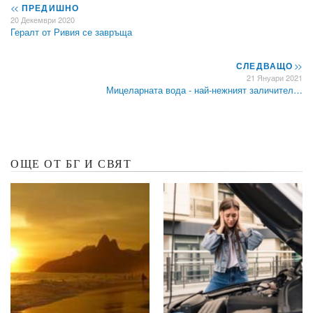
<<
ПРЕДИШНО
20 Декември 2020
Гералт от Ривия се завръща
СЛЕДВАЩО
>>
21 Януари 2021
Мицеларната вода - най-нежният заличител…
ОЩЕ ОТ БГ И СВЯТ