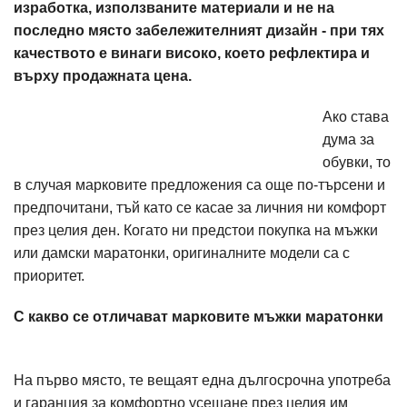
изработка, използваните материали и не на
последно място забележителният дизайн - при тях
качеството е винаги високо, което рефлектира и
върху продажната цена.
Ако става
дума за
обувки, то
в случая марковите предложения са още по-търсени и
предпочитани, тъй като се касае за личния ни комфорт
през целия ден. Когато ни предстои покупка на мъжки
или дамски маратонки, оригиналните модели са с
приоритет.
С какво се отличават марковите мъжки маратонки
На първо място, те вещаят една дългосрочна употреба
и гаранция за комфортно усещане през целия им