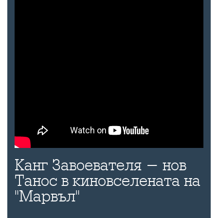
Канг Завоевателя - нов
Танос в киновселената на
"Марвъл"