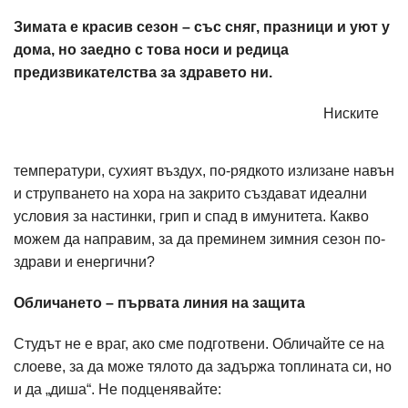
Зимата е красив сезон – със сняг, празници и уют у
дома, но заедно с това носи и редица
предизвикателства за здравето ни.
Ниските
температури, сухият въздух, по-рядкото излизане навън
и струпването на хора на закрито създават идеални
условия за настинки, грип и спад в имунитета. Какво
можем да направим, за да преминем зимния сезон по-
здрави и енергични?
Обличането – първата линия на защита
Студът не е враг, ако сме подготвени. Обличайте се на
слоеве, за да може тялото да задържа топлината си, но
и да „диша“. Не подценявайте: