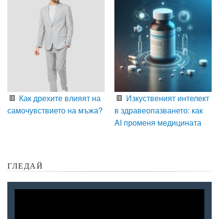
Как дрехите влияят на
Изкуственият интелект
самочувствието на мъжа?
в здравеопазването: как
AI променя медицината
ГЛЕДАЙ