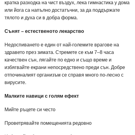
кратка разходка на чист въздух, лека гимнастика у дома
или йога са напълно достатъчни, за да поддържате
тялото и духа си в добра форма.
Сънят – естественото лекарство
Недоспиването е един от най-големите врагове на
здравето през зимата. Стремете се към 7–8 часа
качествен сън, лягайте по едно и също време и
избягвайте екрани непосредствено преди сън. Добре
отпочиналият организъм се справя много по-лесно с
вирусите.
Малките навици с голям ефект
Мийте ръцете си често
Проветрявайте помещенията редовно