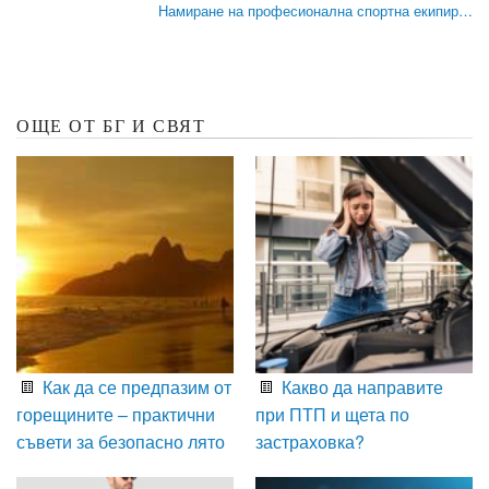
Намиране на професионална спортна екипир…
ОЩЕ ОТ БГ И СВЯТ
Как да се предпазим от
Какво да направите
горещините – практични
при ПТП и щета по
съвети за безопасно лято
застраховка?