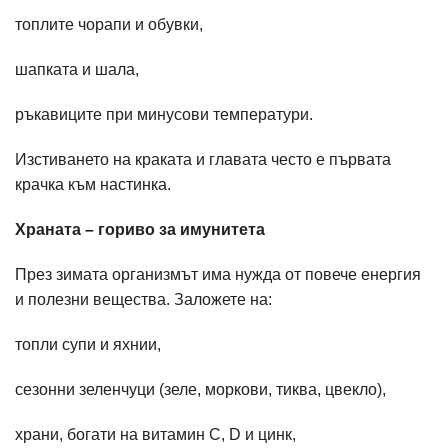
топлите чорапи и обувки,
шапката и шалa,
ръкавиците при минусови температури.
Изстиването на краката и главата често е първата
крачка към настинка.
Храната – гориво за имунитета
През зимата организмът има нужда от повече енергия
и полезни вещества. Заложете на:
топли супи и яхнии,
сезонни зеленчуци (зеле, моркови, тиква, цвекло),
храни, богати на витамин C, D и цинк,