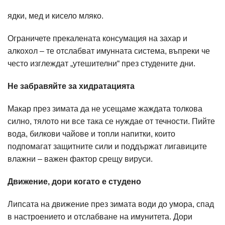
ядки, мед и кисело мляко.
Ограничете прекалената консумация на захар и
алкохол – те отслабват имунната система, въпреки че
често изглеждат „утешителни“ през студените дни.
Не забравяйте за хидратацията
Макар през зимата да не усещаме жаждата толкова
силно, тялото ни все така се нуждае от течности. Пийте
вода, билкови чайове и топли напитки, които
подпомагат защитните сили и поддържат лигавиците
влажни – важен фактор срещу вируси.
Движение, дори когато е студено
Липсата на движение през зимата води до умора, спад
в настроението и отслабване на имунитета. Дори