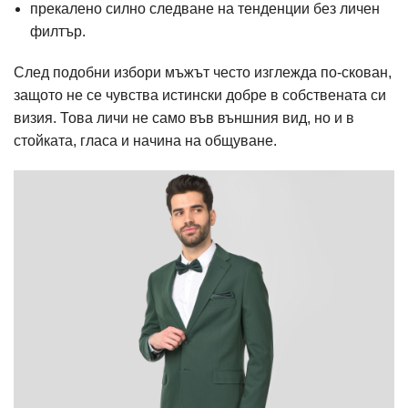
прекалено силно следване на тенденции без личен
филтър.
След подобни избори мъжът често изглежда по-скован,
защото не се чувства истински добре в собствената си
визия. Това личи не само във външния вид, но и в
стойката, гласа и начина на общуване.