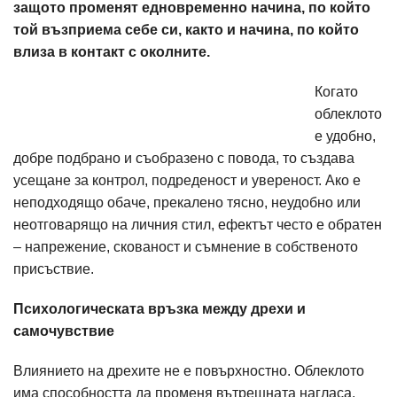
защото променят едновременно начина, по който
той възприема себе си, както и начина, по който
влиза в контакт с околните.
Когато
облеклото
е удобно,
добре подбрано и съобразено с повода, то създава
усещане за контрол, подреденост и увереност. Ако е
неподходящо обаче, прекалено тясно, неудобно или
неотговарящо на личния стил, ефектът често е обратен
– напрежение, скованост и съмнение в собственото
присъствие.
Психологическата връзка между дрехи и
самочувствие
Влиянието на дрехите не е повърхностно. Облеклото
има способността да променя вътрешната нагласа,