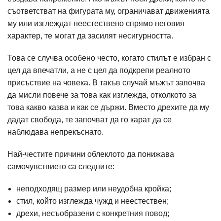
съответстват на фигурата му, ограничават движенията
му или изглеждат неестествено спрямо неговия
характер, те могат да засилят несигурността.
Това се случва особено често, когато стилът е избран с
цел да впечатли, а не с цел да подкрепи реалното
присъствие на човека. В такъв случай мъжът започва
да мисли повече за това как изглежда, отколкото за
това какво казва и как се държи. Вместо дрехите да му
дадат свобода, те започват да го карат да се
наблюдава непрекъснато.
Най-честите причини облеклото да понижава
самочувствието са следните:
неподходящ размер или неудобна кройка;
стил, който изглежда чужд и неестествен;
дрехи, несъобразени с конкретния повод;