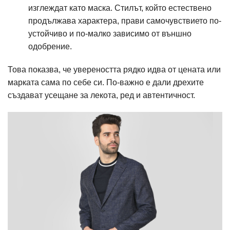
изглеждат като маска. Стилът, който естествено
продължава характера, прави самочувствието по-
устойчиво и по-малко зависимо от външно
одобрение.
Това показва, че увереността рядко идва от цената или
марката сама по себе си. По-важно е дали дрехите
създават усещане за лекота, ред и автентичност.