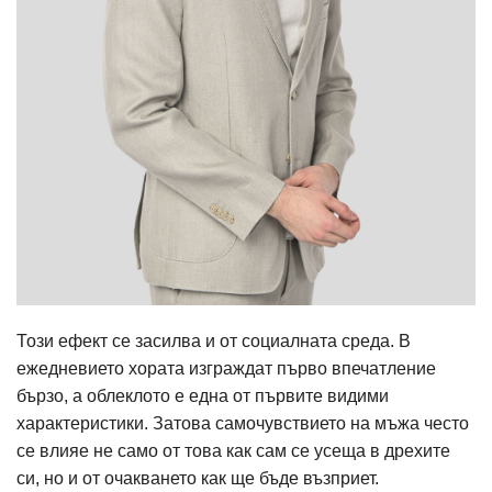
Този ефект се засилва и от социалната среда. В
ежедневието хората изграждат първо впечатление
бързо, а облеклото е една от първите видими
характеристики. Затова самочувствието на мъжа често
се влияе не само от това как сам се усеща в дрехите
си, но и от очакването как ще бъде възприет.