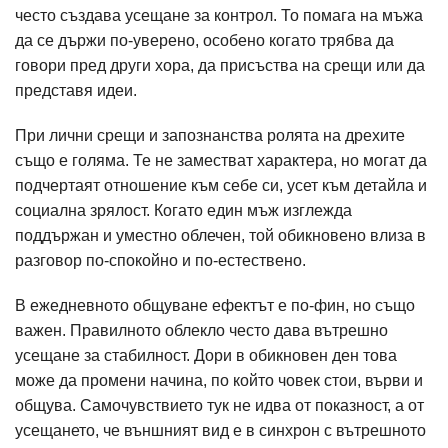
често създава усещане за контрол. То помага на мъжа
да се държи по-уверено, особено когато трябва да
говори пред други хора, да присъства на срещи или да
представя идеи.
При лични срещи и запознанства ролята на дрехите
също е голяма. Те не заместват характера, но могат да
подчертаят отношение към себе си, усет към детайла и
социална зрялост. Когато един мъж изглежда
поддържан и уместно облечен, той обикновено влиза в
разговор по-спокойно и по-естествено.
В ежедневното общуване ефектът е по-фин, но също
важен. Правилното облекло често дава вътрешно
усещане за стабилност. Дори в обикновен ден това
може да промени начина, по който човек стои, върви и
общува. Самочувствието тук не идва от показност, а от
усещането, че външният вид е в синхрон с вътрешното