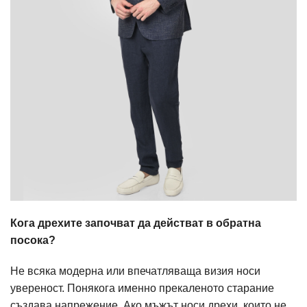
Кога дрехите започват да действат в обратна
посока?
Не всяка модерна или впечатляваща визия носи
увереност. Понякога именно прекаленото старание
създава напрежение. Ако мъжът носи дрехи, които не