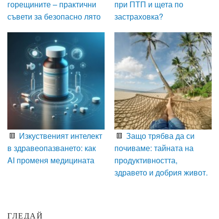
горещините – практични
при ПТП и щета по
съвети за безопасно лято
застраховка?
Изкуственият интелект
Защо трябва да си
в здравеопазването: как
почиваме: тайната на
AI променя медицината
продуктивността,
здравето и добрия живот.
ГЛЕДАЙ