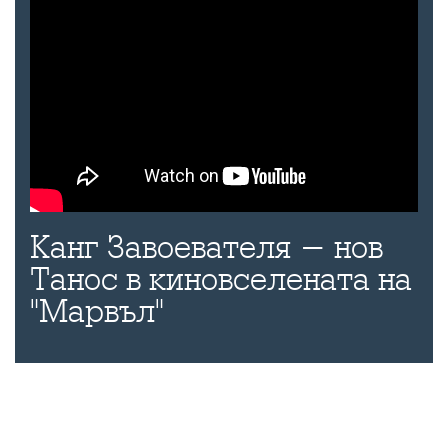
Канг Завоевателя - нов
Танос в киновселената на
"Марвъл"