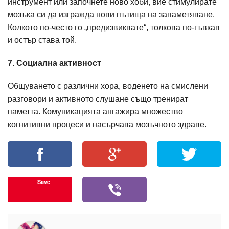
инструмент или започнете ново хоби, вие стимулирате
мозъка си да изгражда нови пътища на запаметяване.
Колкото по-често го „предизвиквате“, толкова по-гъвкав
и остър става той.
7. Социална активност
Общуването с различни хора, воденето на смислени
разговори и активното слушане също тренират
паметта. Комуникацията ангажира множество
когнитивни процеси и насърчава мозъчното здраве.
Save