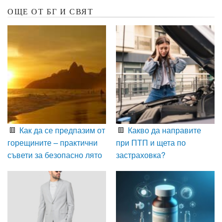
ОЩЕ ОТ БГ И СВЯТ
Как да се предпазим от
Какво да направите
горещините – практични
при ПТП и щета по
съвети за безопасно лято
застраховка?