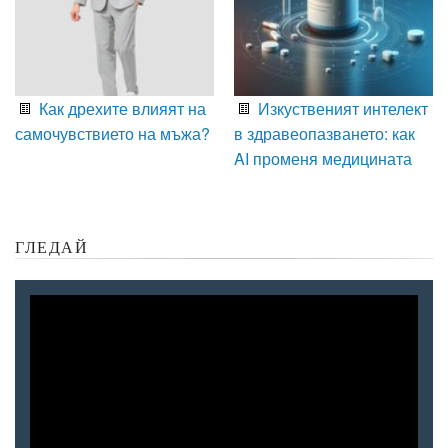
Как дрехите влияят на
Изкуственият интелект
самочувствието на мъжа?
в здравеопазването: как
AI променя медицината
ГЛЕДАЙ