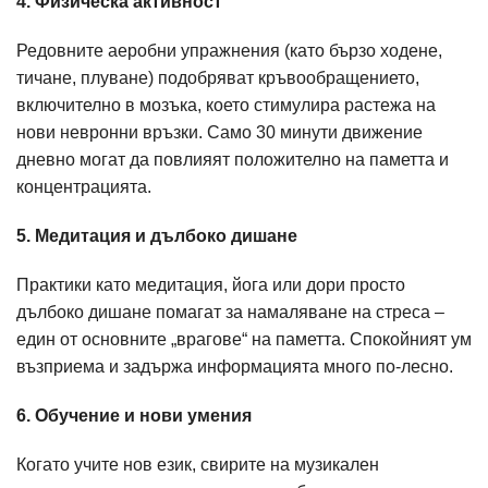
4. Физическа активност
Редовните аеробни упражнения (като бързо ходене,
тичане, плуване) подобряват кръвообращението,
включително в мозъка, което стимулира растежа на
нови невронни връзки. Само 30 минути движение
дневно могат да повлияят положително на паметта и
концентрацията.
5. Медитация и дълбоко дишане
Практики като медитация, йога или дори просто
дълбоко дишане помагат за намаляване на стреса –
един от основните „врагове“ на паметта. Спокойният ум
възприема и задържа информацията много по-лесно.
6. Обучение и нови умения
Когато учите нов език, свирите на музикален