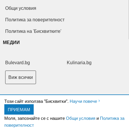
Общи условия
Политика за поверителност
Политика на 'Бисквитките'
МЕДИИ
Bulevard.bg
Kulinaria.bg
Виж всички
Tози сайт използва "Бисквитки".
Научи повече
ПРИЕМАМ
Copyright © 2026 Ксениум ООД. Всички права запазени.
Developed by
Моля, запознайте се с нашите
Общи условия
и
Политика за
XeniumCompany.com
поверителност