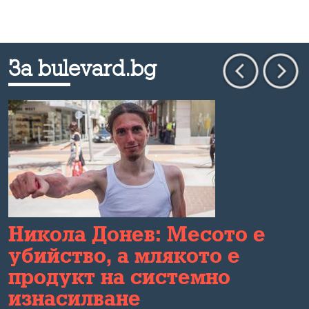
За bulevard.bg
Никола Донев: Месото е
убийство, а млякото е
продукт на системно
изнасилване