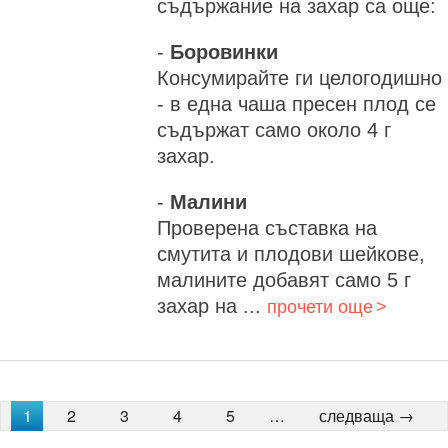
съдържание на захар са още:
-
Боровинки
Консумирайте ги целогодишно
- в една чаша пресен плод се
съдържат само около 4 г
захар.
-
Малини
Проверена съставка на
смутита и плодови шейкове,
малините добавят само 5 г
захар на ...
прочети още
1
2
3
4
5
…
следваща →