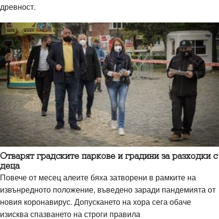
древност.
Отварят градските паркове и градини за разходки с
деца
Повече от месец алеите бяха затворени в рамките на
извънредното положение, въведено заради пандемията от
новия коронавирус. Допускането на хора сега обаче
изисква спазването на строги правила