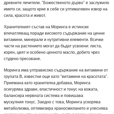
древните лечители. "Божественото дърво" е заслужило
името си, защото крие в себе си ултимативен извор на
сила, красота и живот.
Хранителният състав на Моринга е истински
впечатляващ поради високото съдържание на ценни
витамини, минерали и нутритивни елементи. Всички
части на растението могат да бъдат усвоени: листа,
корен, цвят и особено ценното масло, добито чрез
студено пресоване.
Моринга има ултрависоко съдържание на витамини от
групата В, известни още като "витамини на красотата".
Приемана като хранителна добавка, Моринга
осигурява здраве, еластичност и тонус на кожата,
балансира нервната система и повишава
мускулния тонус. Заедно с това, Моринга ускорява
метаболизма, оптимизира храносмилането и улеснява