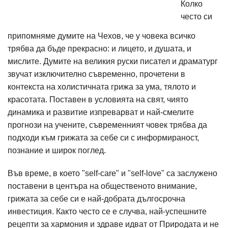
Колко
често си
припомняме думите на Чехов, че у човека всичко
трябва да бъде прекрасно: и лицето, и душата, и
мислите. Думите на великия руски писател и драматург
звучат изключително съвременно, прочетени в
контекста на холистичната грижа за ума, тялото и
красотата. Поставен в условията на свят, чиято
динамика и развитие изпреварват и най-смелите
прогнози на учените, съвременният човек трябва да
подходи към грижата за себе си с информираност,
познание и широк поглед.
Във време, в което "self-care" и "self-love" са заслужено
поставени в центъра на общественото внимание,
грижата за себе си е най-добрата дългосрочна
инвестиция. Както често се е случва, най-успешните
рецепти за хармония и здраве идват от Природата и не