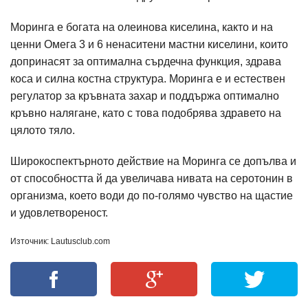
Моринга е богата на олеинова киселина, както и на
ценни Омега 3 и 6 ненаситени мастни киселини, които
допринасят за оптимална сърдечна функция, здрава
коса и силна костна структура. Моринга е и естествен
регулатор за кръвната захар и поддържа оптимално
кръвно налягане, като с това подобрява здравето на
цялото тяло.
Широкоспектърното действие на Моринга се допълва и
от способността й да увеличава нивата на серотонин в
организма, което води до по-голямо чувство на щастие
и удовлетвореност.
Източник: Lautusclub.com