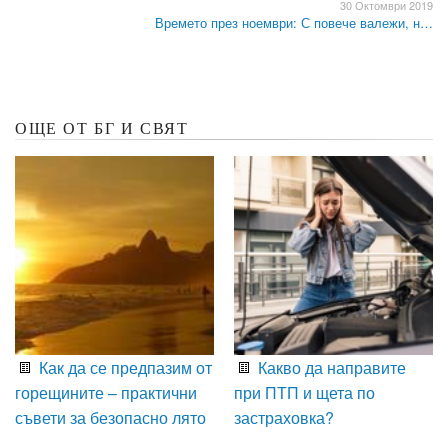
30 Октомври 2019
Времето през ноември: С повече валежи, н…
ОЩЕ ОТ БГ И СВЯТ
Как да се предпазим от
Какво да направите
горещините – практични
при ПТП и щета по
съвети за безопасно лято
застраховка?