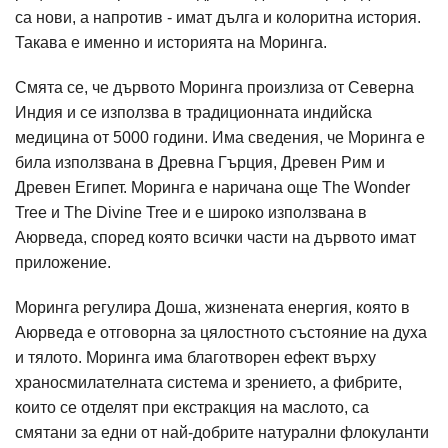
са нови, а напротив - имат дълга и колоритна история.
Такава е именно и историята на Моринга.
Смята се, че дървото Моринга произлиза от Северна
Индия и се използва в традиционната индийска
медицина от 5000 години. Има сведения, че Моринга е
била използвана в Древна Гърция, Древен Рим и
Древен Египет. Моринга е наричана още The Wonder
Tree и The Divine Tree и е широко използвана в
Аюрведа, според която всички части на дървото имат
приложение.
Моринга регулира Доша, жизнената енергия, която в
Аюрведа е отговорна за цялостното състояние на духа
и тялото. Моринга има благотворен ефект върху
храносмилателната система и зрението, а фибрите,
които се отделят при екстракция на маслото, са
смятани за едни от най-добрите натурални флокуланти