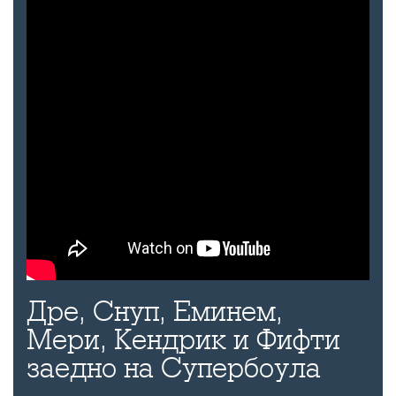
Дре, Снуп, Еминем,
Мери, Кендрик и Фифти
заедно на Супербоула