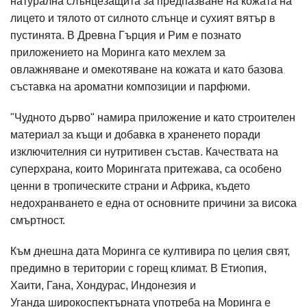
натурална слънцезащита за предпазване на кожата на
лицето и тялото от силното слънце и сухият вятър в
пустинята. В Древна Гърция и Рим е познато
приложението на Моринга като мехлем за
овлажняване и омекотяване на кожата и като базова
съставка на ароматни композиции и парфюми.
"Чудното дърво" намира приложение и като строителен
материал за къщи и добавка в храненето поради
изключителния си нутритивен състав. Качествата на
суперхрана, които Морингата притежава, са особено
ценни в тропическите страни и Африка, където
недохранването е една от основните причини за висока
смъртност.
Към днешна дата Моринга се култивира по целия свят,
предимно в територии с горещ климат. В Етиопия,
Хаити, Гана, Хондурас, Индонезия и
Уганда широкоспектърната употреба на Моринга е