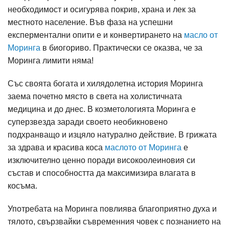
необходимост и осигурява покрив, храна и лек за
местното население. Във фаза на успешни
експерментални опити е и конвертирането на
масло от
Моринга
в биогориво. Практически се оказва, че за
Моринга лимити няма!
Със своята богата и хилядолетна история Моринга
заема почетно място в света на холистичната
медицина и до днес. В козметологията Моринга е
суперзвезда заради своето необикновено
подхранващо и изцяло натурално действие. В грижата
за здрава и красива коса
маслото от Моринга
е
изключително ценно поради високоолеиновия си
състав и способността да максимизира влагата в
косъма.
Употребата на Моринга повлиява благоприятно духа и
тялото, свързвайки съвременния човек с познанието на