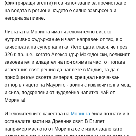
(филтриращи агенти) и са използвани за пречистване
на водата в региони, където е силно замърсена и
негодна за пиене.
Листата на Моринга имат изключително високо
нутритивно съдържание и чаят, направен от тях, е с
качествата на супернапитка. Легендата гласи, че през
326 г. пр. н.е., когато Александър Македонски, великият
завоевател и владетел на по-голямата част от тогава
известния свят, решил да навлезе в Индия, за да я
приобщи към своята империя, срещнал неочакван
отпор в лицето на Маурите - воини с изключителна мощ
и сила, подкрепяни от чудодейна напитка: чай от
Моринга!
Изключителните качества на
Моринга
били познати и в
останалите части на Древния свят. В Египет
например маслото от Моринга се е използвало като