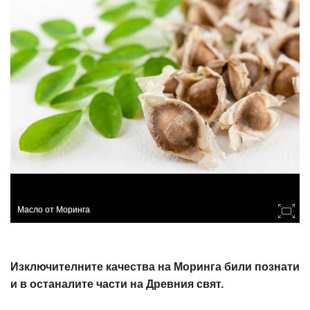
Масло от Моринга
Изключителните качества на Моринга били познати
и в останалите части на Древния свят.