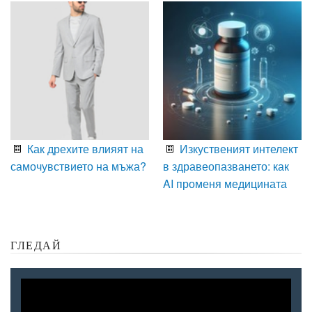
Как дрехите влияят на
Изкуственият интелект
самочувствието на мъжа?
в здравеопазването: как
AI променя медицината
ГЛЕДАЙ