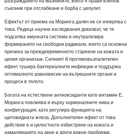
разграждането на мазнините, което я прави ключов
съюзник при отслабване и борба с целулит.
Ефектът от приема на Моринга далеч не се изчерпва с
това. Редица научни изследвания доказват, че тя
подсилва имунната система и неутрализира
формирането на свободни радикали, които са основна
причина за преждевременното стареене на кожата и
целия организъм. Силният й противовъзпалителен
ефект тушира бактериалните инфекции и поддържа
оптималното равновесие на вътрешните органи и
процеси в тялото.
Богата на естествени антиоксиданти като витамин Е,
Моринга повлиява и върху хормоналните нива и
конфигурация, като регулира функцията на
щитовидната жлеза. Допълнителен ефект от това
действие е и цялостното избистряне на кожата и
намаляването на акне и други кожни проблеми.