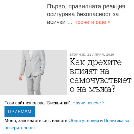
Първо, правилната реакция
осигурява безопасност за
всички ...
прочети още
ВТОРНИК, 21 АПРИЛ, 2026
Как дрехите
влияят на
самочувствиет
о на мъжа?
Мъжка мода от TEODOR
Tози сайт използва "Бисквитки".
Научи повече
Дрехите влияят на
ПРИЕМАМ
самочувствието на мъжа, защото
Моля, запознайте се с нашите
Общи условия
и
Политика за
променят едновременно начина, по
поверителност
който той възприема себе си, както и