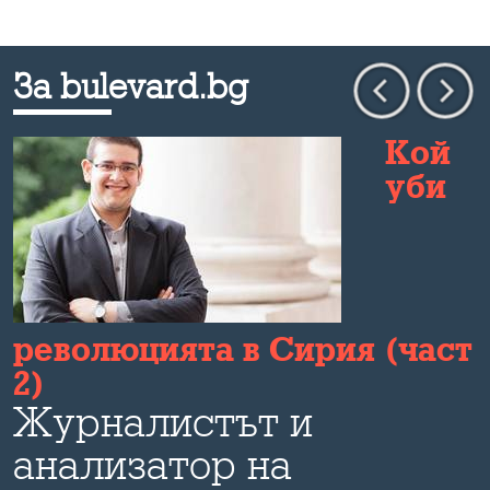
За bulevard.bg
Кой
уби
революцията в Сирия (част
2)
Журналистът и
анализатор на