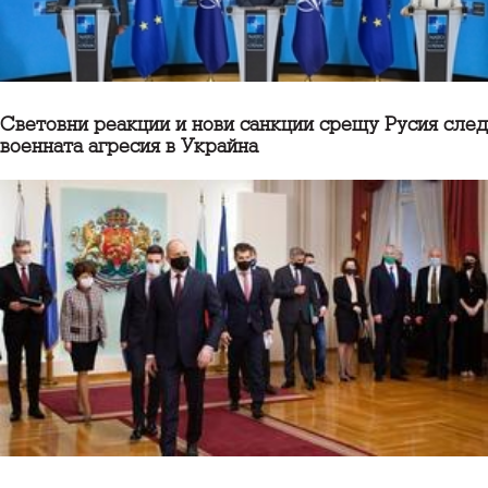
Световни реакции и нови санкции срещу Русия след
военната агресия в Украйна