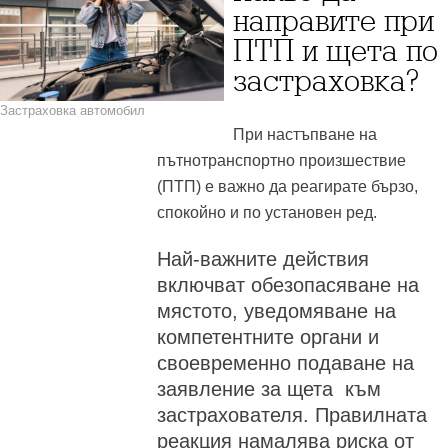
направите при
ПТП и щета по
застраховка?
Застраховка автомобил
При настъпване на
пътнотранспортно произшествие
(ПТП) е важно да реагирате бързо,
спокойно и по установен ред.
Най-важните действия
включват обезопасяване на
мястото, уведомяване на
компетентните органи и
своевременно подаване на
заявление за щета към
застрахователя. Правилната
реакция намалява риска от