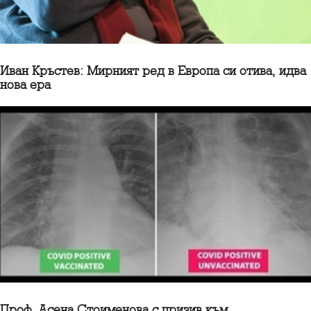
Иван Кръстев: Мирният ред в Европа си отива, идва
нова ера
Проф. Асена Стоименова с призив към