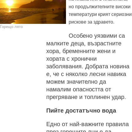
но продължителните високи
температури крият сериозни
рискове за здравето.
Горещо лято
Особено уязвими са
малките деца, възрастните
хора, бременните жени и
хората с хронични
заболявания. Добрата новина
е, че с няколко лесни навика
можем значително да
намалим опасността от
прегряване и топлинен удар.
Пийте достатъчно вода
Едно от най-важните правила
през горещите дни е да