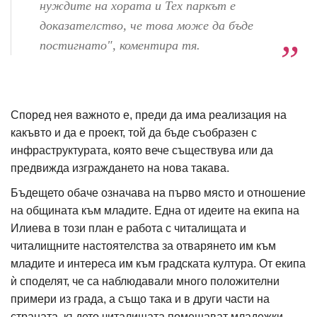
нуждите на хората и Тех паркът е
доказателство, че това може да бъде
постигнато", коментира тя.
Според нея важното е, преди да има реализация на
какъвто и да е проект, той да бъде съобразен с
инфраструктурата, която вече съществува или да
предвижда изграждането на нова такава.
Бъдещето обаче означава на първо място и отношение
на общината към младите. Една от идеите на екипа на
Илиева в този план е работа с читалищата и
читалищните настоятелства за отварянето им към
младите и интереса им към градската култура. От екипа
ѝ споделят, че са наблюдавали много положителни
примери из града, а също така и в други части на
страната, където читалищата помещават младежки