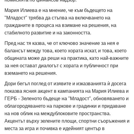
Мария Илиева е на мнение, че към бъдещето на
"Младост" трябва да стъпва на включването на
гражданите в процеса на взимане на решения, на
стабилното развитие и на законността.
Пред нас тя казва, че от ключово значение за нея е
балансът между това, което хората искат, и това, което
общината може да реши на практика, като най-важните
за нея остават диалогът с хората и публичност при
вземането на решения.
Дори бегъл поглед от изявите и изказванията ѝ досега
показва ясния акцент в кампанията на Мария Илиева и
ГЕРБ - Зеленото бъдеще на "Младост", обновяването и
облагородяването на паркове и градинки и придаване
на нов облик на междублоковите пространства.
Акцентът върху зелените площи, спортни съоръжения и
места за игра и почивка е идейният център в