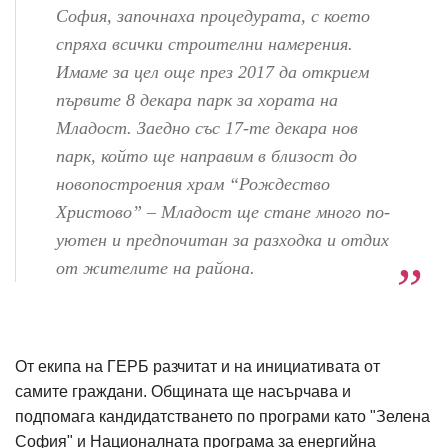
София, започнаха процедурата, с което
спряха всички строителни намерения.
Имаме за цел още през 2017 да открием
първите 8 декара парк за хората на
Младост. Заедно със 17-те декара нов
парк, който ще направим в близост до
новопостроения храм “Рождество
Христово” – Младост ще стане много по-
уютен и предпочитан за разходка и отдих
от жителите на района.
От екипа на ГЕРБ разчитат и на инициативата от
самите граждани. Общината ще насърчава и
подпомага кандидатстването по програми като "Зелена
София" и Националната програма за енергийна