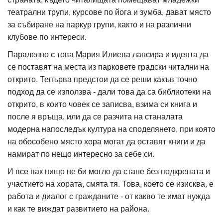
театрални трупи, курсове по йога и зумба, дават място
за събиране на паркур групи, както и на различни
клубове по интереси.
Паралелно с това Мария Илиева лансира и идеята да
се поставят на места из парковете градски читални на
открито. Тепърва предстои да се реши какъв точно
подход да се използва - дали това да са библиотеки на
открито, в които човек се записва, взима си книга и
после я връща, или да се разчита на станалата
модерна напоследък култура на споделянето, при която
на обособено място хора могат да оставят книги и да
намират по нещо интересно за себе си.
И все пак нищо не би могло да стане без подкрепата и
участието на хората, смята тя. Това, което се изисква, е
работа и диалог с гражданите - от какво те имат нужда
и как те виждат развитието на района.