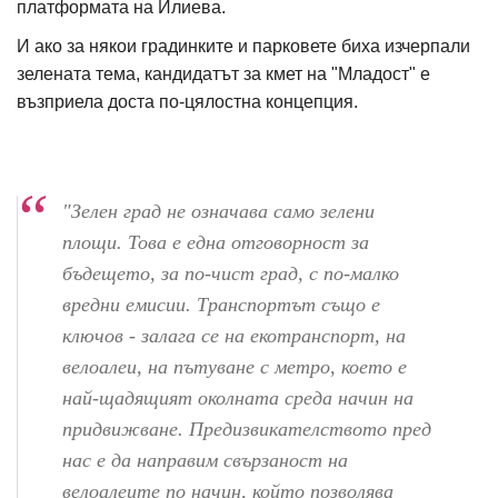
платформата на Илиева.
И ако за някои градинките и парковете биха изчерпали
зелената тема, кандидатът за кмет на "Младост" е
възприела доста по-цялостна концепция.
"Зелен град не означава само зелени
площи. Това е една отговорност за
бъдещето, за по-чист град, с по-малко
вредни емисии. Транспортът също е
ключов - залага се на екотранспорт, на
велоалеи, на пътуване с метро, което е
най-щадящият околната среда начин на
придвижване. Предизвикателството пред
нас е да направим свързаност на
велоалеите по начин, който позволява