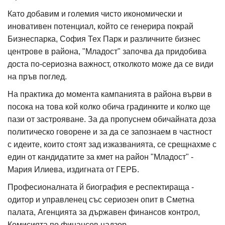
Като добавим и големия чисто икономически и
иновативен потенциал, който се генерира покрай
Бизнеспарка, София Тех Парк и различните бизнес
центрове в района, "Младост" започва да придобива
доста по-сериозна важност, отколкото може да се види
на пръв поглед.
На практика до момента кампанията в района върви в
посока на това кой колко обича градинките и колко ще
пази от застрояване. За да пропуснем обичайната доза
политическо говорене и за да се запознаем в частност
с идеите, които стоят зад изказванията, се срещнахме с
един от кандидатите за кмет на район "Младост" -
Мария Илиева, издигната от ГЕРБ.
Професионалната й биография е респектираща -
одитор и управленец със сериозен опит в Сметна
палата, Агенцията за държавен финансов контрол,
Комисията по финансов надзор.