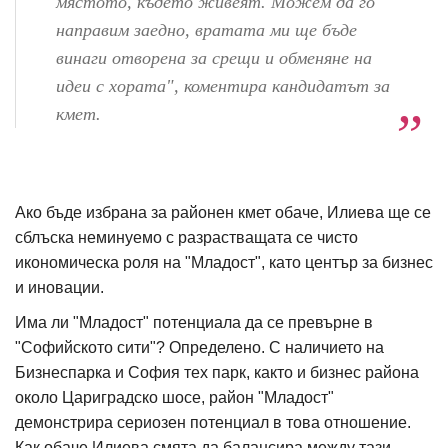
мястото, където живеят. Можем да го
направим заедно, вратата ми ще бъде
винаги отворена за срещи и обменяне на
идеи с хората", коментира кандидатът за
кмет.
Ако бъде избрана за районен кмет обаче, Илиева ще се
сблъска неминуемо с разрастващата се чисто
икономическа роля на "Младост", като център за бизнес
и иновации.
Има ли "Младост" потенциала да се превърне в
"Софийското сити"? Определено. С наличието на
Бизнеспарка и София тех парк, както и бизнес района
около Цариградско шосе, район "Младост"
демонстрира сериозен потенциал в това отношение.
Как обаче Илиева смята да балансира между тази