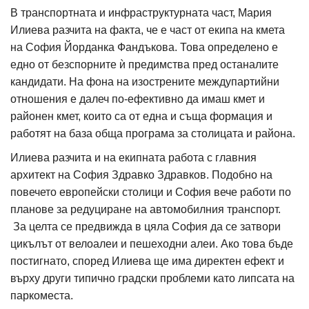
В транспортната и инфраструктурната част, Мария
Илиева разчита на факта, че е част от екипа на кмета
на София Йорданка Фандъкова. Това определено е
едно от безспорните ѝ предимства пред останалите
кандидати. На фона на изострените междупартийни
отношения е далеч по-ефективно да имаш кмет и
районен кмет, които са от една и съща формация и
работят на база обща програма за столицата и района.
Илиева разчита и на екипната работа с главния
архитект на София Здравко Здравков. Подобно на
повечето европейски столици и София вече работи по
планове за редуциране на автомобилния транспорт.
За целта се предвижда в цяла София да се затвори
цикълът от велоалеи и пешеходни алеи. Ако това бъде
постигнато, според Илиева ще има директен ефект и
върху други типично градски проблеми като липсата на
паркоместа.