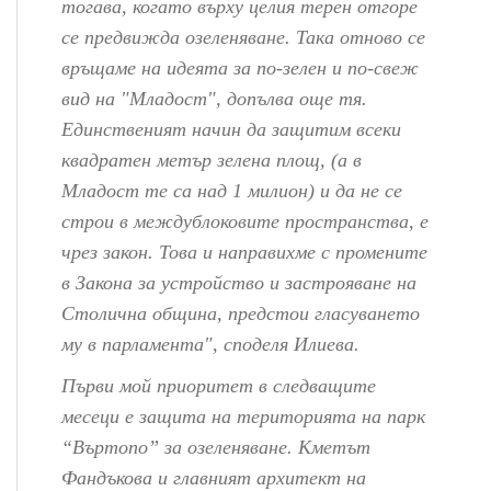
тогава, когато върху целия терен отгоре
се предвижда озеленяване. Така отново се
връщаме на идеята за по-зелен и по-свеж
вид на "Младост", допълва още тя.
Единственият начин да защитим всеки
квадратен метър зелена площ, (а в
Младост те са над 1 милион) и да не се
строи в междублоковите пространства, е
чрез закон. Това и направихме с промените
в Закона за устройство и застрояване на
Столична община, предстои гласуването
му в парламента", споделя Илиева.
Първи мой приоритет в следващите
месеци е защита на територията на парк
“Въртопо” за озеленяване. Кметът
Фандъкова и главният архитект на