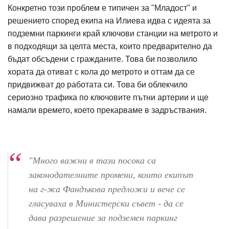
Конкретно този проблем е типичен за "Младост" и
решението според екипа на Илиева идва с идеята за
подземни паркинги край ключови станции на метрото и
в подходящи за целта места, които предварително да
бъдат обсъдени с гражданите. Това би позволило
хората да отиват с кола до метрото и оттам да се
придвижват до работата си. Това би облекчило
сериозно трафика по ключовите пътни артерии и ще
намали времето, което прекарваме в задръствания.
"Много важни в тази посока са
законодателните промени, които екипът
на г-жа Фандъкова предложи и вече се
гласуваха в Министерски съвет - да се
дава разрешение за подземен паркинг