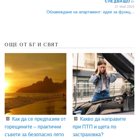
СЛЕДВАЩО
>>
31 Май 2024
Обзавеждане на апартамент: идеи за функц…
ОЩЕ ОТ БГ И СВЯТ
Как да се предпазим от
Какво да направите
горещините – практични
при ПТП и щета по
съвети за безопасно лято
застраховка?