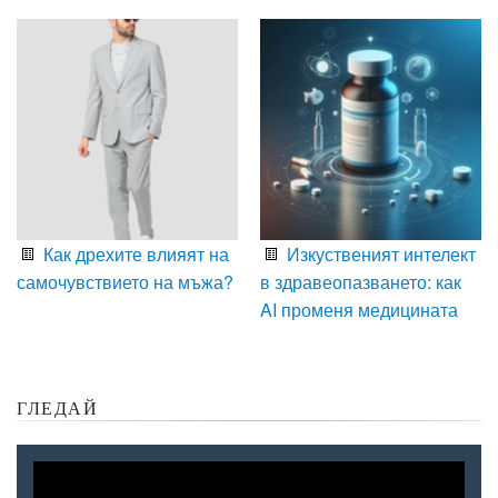
Как дрехите влияят на
Изкуственият интелект
самочувствието на мъжа?
в здравеопазването: как
AI променя медицината
ГЛЕДАЙ