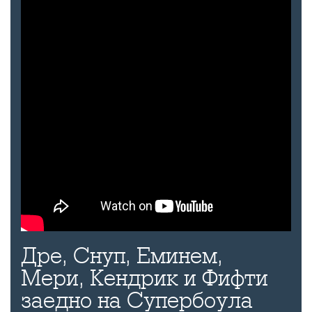
Дре, Снуп, Еминем,
Мери, Кендрик и Фифти
заедно на Супербоула