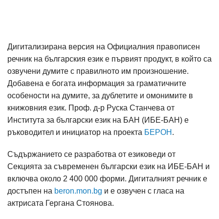
Дигитализирана версия на Официалния правописен
речник на българския език е първият продукт, в който са
озвучени думите с правилното им произношение.
Добавена е богата информация за граматичните
особености на думите, за дублетите и омонимите в
книжовния език. Проф. д-р Руска Станчева от
Института за български език на БАН (ИБЕ-БАН) е
ръководител и инициатор на проекта
БЕРОН
.
Съдържанието се разработва от езиковеди от
Секцията за съвременен български език на ИБЕ-БАН и
включва около 2 400 000 форми. Дигиталният речник е
достъпен на
beron.mon.bg
и е озвучен с гласа на
актрисата Гергана Стоянова.