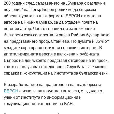
200 години след създаването на „Буквара с различни
поучения“ на Петър Берон решихме да свържем
абревиатурата на платформата БЕРОН с името на
автора на Рибния буквар, за да отдадем почит на
неговия автор. Част от правилата за книжовния
български език са залегнали още в Рибния буквар, каза
на представянето проф. Станчева. По думите й 85% от
младите хора правят езикови справки в интернет. В
дигитализираната версия е включена и рубриката
Въпрос на деня, която представя отговори на въпроси,
които се получават ежедневно в Службата за езикови
справки и консултации на Института за български език.
В разработването на правоговора на платформата
БЕРОН
е използван изкуствен интелект, създаден от
учени от Института по информационни и
комуникационни технологии на БАН.