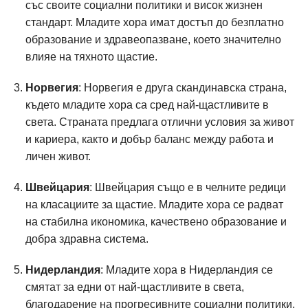
със своите социални политики и висок жизнен
стандарт. Младите хора имат достъп до безплатно
образование и здравеопазване, което значително
влияе на тяхното щастие.
Норвегия
: Норвегия е друга скандинавска страна,
където младите хора са сред най-щастливите в
света. Страната предлага отлични условия за живот
и кариера, както и добър баланс между работа и
личен живот.
Швейцария
: Швейцария също е в челните редици
на класациите за щастие. Младите хора се радват
на стабилна икономика, качествено образование и
добра здравна система.
Нидерландия
: Младите хора в Нидерландия се
смятат за едни от най-щастливите в света,
благодарение на прогресивните социални политики,