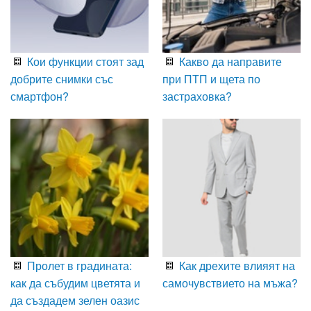
Кои функции стоят зад
Какво да направите
добрите снимки със
при ПТП и щета по
смартфон?
застраховка?
Пролет в градината:
Как дрехите влияят на
как да събудим цветята и
самочувствието на мъжа?
да създадем зелен оазис