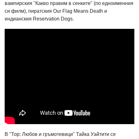
вампирския "Какво правим в сенките" (по едноименния
си филм), пиратския Our Flag Means Death и
индианския Reservation Dogs.
В "Тор: Любов и гръмотевици" Тайка Уайтити се