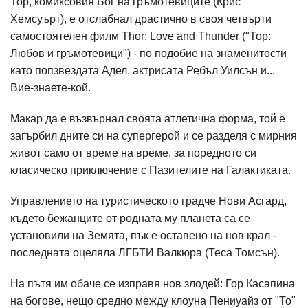
Тор, комиксовия Бог на гръмотевиците (Крис
Хемсуърт), е отслабнал драстично в своя четвърти
самостоятелен филм Thor: Love and Thunder ("Тор:
Любов и гръмотевици") - по подобие на знаменитости
като попзвездата Адел, актрисата Ребъл Уилсън и...
Вие-знаете-кой.
Макар да е възвърнал своята атлетична форма, той е
загърбил дните си на супергерой и се разделя с мирния
живот само от време на време, за поредното си
класическо приключение с Пазителите на Галактиката.
Управлението на туристическото градче Нови Асгард,
където бежанците от родната му планета са се
установили на Земята, пък е оставено на нов крал -
последната оцеляла ЛГБТИ Валкюра (Теса Томсън).
На пътя им обаче се изправя нов злодей: Гор Касапина
на богове, нещо средно между клоуна Пениуайз от "То"