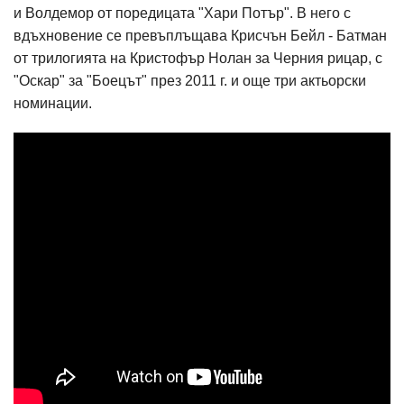
и Волдемор от поредицата "Хари Потър". В него с
вдъхновение се превъплъщава Крисчън Бейл - Батман
от трилогията на Кристофър Нолан за Черния рицар, с
"Оскар" за "Боецът" през 2011 г. и още три актьорски
номинации.