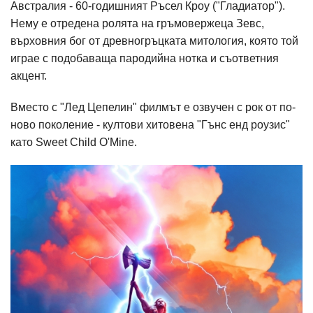
Австралия - 60-годишният Ръсел Кроу ("Гладиатор").
Нему е отредена ролята на гръмовержеца Зевс,
върховния бог от древногръцката митология, която той
играе с подобаваща пародийна нотка и съответния
акцент.
Вместо с "Лед Цепелин" филмът е озвучен с рок от по-
ново поколение - култови хитовена "Гънс енд роузис"
като Sweet Child O'Mine.