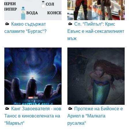
Какво съдържат
Сп. "Пийпъл": Крис
саламите "Бургас"?
Евънс е най-сексапилният
мъж
Канг Завоевателя - нов
Протеже на Бийонсе е
Танос в киновселената на
Ариел в "Малката
"Марвъл"
русалка"