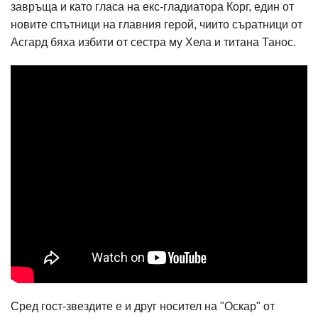
завръща и като гласа на екс-гладиатора Корг, един от
новите спътници на главния герой, чиито съратници от
Асгард бяха избити от сестра му Хела и титана Танос.
Сред гост-звездите е и друг носител на "Оскар" от