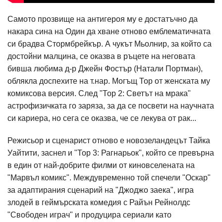
Самото прозвище на антигероя му е достатъчно да
накара сина на Один да хване отново емблематичната
си брадва Стормбрейкър. А чукът Мьолнир, за който са
достойни малцина, се оказва в ръцете на неговата
бивша любима д-р Джейн Фостър (Натали Портман),
облякла доспехите на т.нар. Могъщ Тор от женската му
комиксова версия. След "Тор 2: Светът на мрака"
астрофизичката го заряза, за да се посвети на научната
си кариера, но сега се оказва, че се лекува от рак...
Режисьор и сценарист отново е новозеландецът Тайка
Уайтити, заснел и "Тор 3: Рагнарьок", който се превърна
в един от най-добрите филми от киновселената на
"Марвъл комикс". Междувременно той спечели "Оскар"
за адаптирания сценарий на "Джоджо заека", игра
злодей в геймърската комедия с Райън Рейнолдс
"Свободен играч" и продуцира сериали като