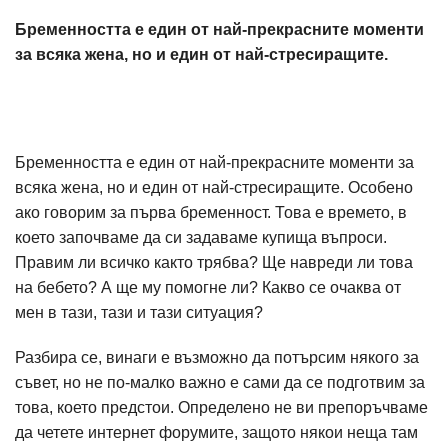
Бременността е един от най-прекрасните моменти
за всяка жена, но и един от най-стресиращите.
Бременността е един от най-прекрасните моменти за
всяка жена, но и един от най-стресиращите. Особено
ако говорим за първа бременност. Това е времето, в
което започваме да си задаваме купища въпроси.
Правим ли всичко както трябва? Ще навреди ли това
на бебето? А ще му помогне ли? Какво се очаква от
мен в тази, тази и тази ситуация?
Разбира се, винаги е възможно да потърсим някого за
съвет, но не по-малко важно е сами да се подготвим за
това, което предстои. Определено не ви препоръчваме
да четете интернет форумите, защото някои неща там