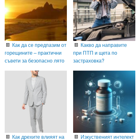
Как да се предпазим от
Какво да направите
горещините – практични
при ПТП и щета по
съвети за безопасно лято
застраховка?
Как дрехите влияят на
Изкуственият интелект