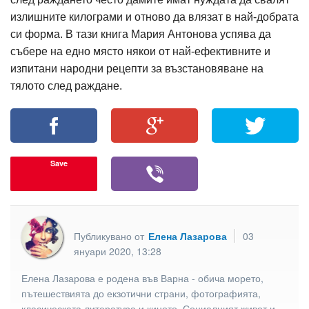
излишните килограми и отново да влязат в най-добрата
си форма. В тази книга Мария Антонова успява да
събере на едно място някои от най-ефективните и
изпитани народни рецепти за възстановяване на
тялото след раждане.
Save
Публикувано от
Елена Лазарова
03
януари 2020, 13:28
Елена Лазарова е родена във Варна - обича морето,
пътешествията до екзотични страни, фотографията,
класическата литература и киното. Социалният живот и