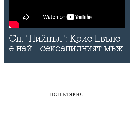
Сп. "Пийпъл": Крис Евънс
е най-сексапилният мъж
ПОПУЛЯРНО