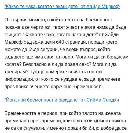
“Какво те чака, когато чакаш дете” от Хайди Мъркоф
От първия момент, в който тестът за бременност
покаже две чертички, твоят живот никога няма да бъде
същият. “Какво те чака, когато чакаш дете” от Хайди
Мъркоф съдържа цели 640 страници, поради което
можете да бъде сигурни, че всеки въпрос, който
зададете, ще има своя отговор. Мога ли да си боядисам
косата? Безопасно е ли да правя секс? Мога ли да
тренирам? Тук ще намерите всичката онази
информация, от която се нуждаете, за да преминете
през приключението наречено “бременност”.
“Йога при бременност и раждане” от Сийма Сондхи
Бременността е период, при който тялото на жената
преминава през промени, които до този момент никога
не са се случвали. Именно поради би било добре да се