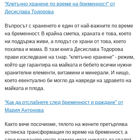
“Клетъчно хранене по време на бременност” от
Десислава Тодорова
Въпросът с храненето е един от най-важните по време
на бременност. В крайна сметка, храната е това, което
ни поддържа живи, а плодът се храни от това, което
похапва и мама. В тази книга Десислава Тодорова
прави изследване на т.нар. “клетъчно хранене” - режим,
който ще гарантира на майката и бебето всички нужни
хранителни елементи, витамини и минерали. И нищо,
което евентуално би могло да навреди на здравето на
майката и плода.
“Как да отслабнете след бременност и раждане” от
Мария Антонова
Както вече посочихме, тялото на жените претърпява
истинска трансформация по време на бременност, а
след раждането често дамите имат нуждата да свалят