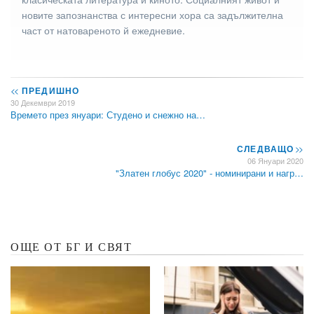
новите запознанства с интересни хора са задължителна
част от натовареното й ежедневие.
<<
ПРЕДИШНО
30 Декември 2019
Времето през януари: Студено и снежно на…
СЛЕДВАЩО
>>
06 Януари 2020
"Златен глобус 2020" - номинирани и нагр…
ОЩЕ ОТ БГ И СВЯТ