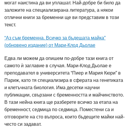
могат наистина да ви уплашат. Най-добре би било да
заложите на специализирана литература, а някои
отлични книги за бременни ще ви представим в този
текст.
“Аз съм бременна. Всичко за бъдещата майка”
(обновено издание) от Мари-Клод Дьолае
Едва ли можем да опишем по-добре тази книга от
самото ѝ заглавие в случая. Мари-Клод Дьолае е
преподавател в университета “Пиер и Мария Кюри” в
Париж, като тя специализира в сферата на генетиката
и клетъчната биология. Има десетки научни
публикации, свързани с бременността и майчинството.
В тази нейна книга ще разберете всичко за етапа на
бременност, седмица по седмица. Поместени са и
отговорите на сто въпроса, които бъдещите майки най-
често си задават.