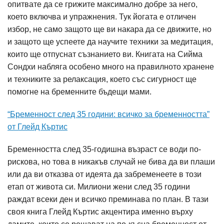
опитвате да се грижите максимално добре за него,
което включва и упражнения. Тук йогата е отличен
избор, не само защото ще ви накара да се движите, но
и защото ще успеете да научите техники за медитация,
които ще отпуснат съзнанието ви. Книгата на Сийма
Сондхи набляга особено много на правилното хранене
и техниките за релаксация, което със сигурност ще
помогне на бременните бъдещи мами.
“Бременност след 35 години: всичко за бременността”
от Глейд Къртис
Бременността след 35-годишна възраст се води по-
рискова, но това в никакъв случай не бива да ви плаши
или да ви отказва от идеята да забременеете в този
етап от живота си. Милиони жени след 35 години
раждат всеки ден и всичко преминава по план. В тази
своя книга Глейд Къртис акцентира именно върху