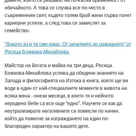
дамите, които се решават на по-късна бременност от
обичайното. А това се случва все по-често в
съвременния свят, където голям брой жени първо гонят
кариерни успехи, а след това се замислят за
семейство.
“Докато аз и ти сме едно. От зачатието до раждането” от
Росица Божкова-Михайлова
Майстор на йогата и майка на три деца, Росица
Божкова-Михайлова успява да обедини знанието на
Запада и философията на Изтока в книга, която ще ви
води в един от най-специалните моменти в живота на
всяка жена - онези месеци, в които тя и нейното
неродено бебе са все още “едно”. Научете се как да
неутрализирате негативните си помисли по начин,
който да помогне за изграждането на един по-
благороден характер на вашето дете.