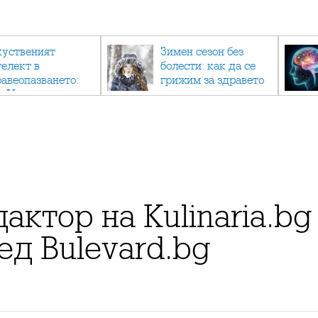
куственият
Зимен сезон без
телект в
болести: как да се
равеопазването:
грижим за здравето
к AI променя
си в студените
дицината
месеци?
актор на Kulinaria.bg
ед Bulevard.bg