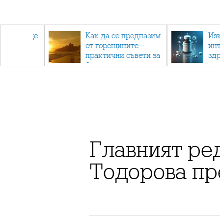
та също ще
Как да се предпазим
Из
ен
от горещините –
ин
ат
практични съвети за
зд
безопасно лято
ка
ме
Главният ред
Тодорова пр