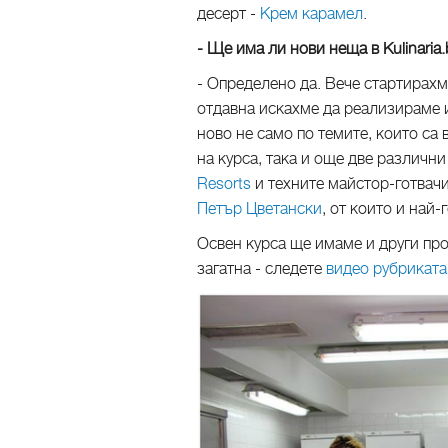
десерт -
Крем карамел
.
- Ще има ли нови неща в Kulinaria
- Определено да. Вече стартирах
отдавна искахме да реализираме и
ново не само по темите, които са
на курса, така и още две различн
Resorts
и техните майстор-готвач
Петър Цветански
, от които и най
Освен курса ще имаме и други прое
загатна - следете
видео рубриката