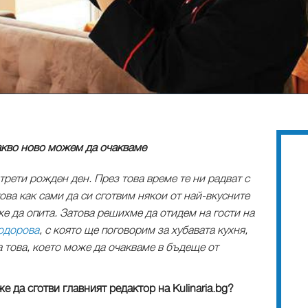
 какво ново можем да очакваме
трети рожден ден. През това време те ни радват с
ова как сами да си сготвим някои от най-вкусните
е да опита. Затова решихме да отидем на гости на
одорова
, с която ще поговорим за хубавата кухня,
а това, което може да очакваме в бъдеще от
е да сготви главният редактор на Kulinaria.bg?