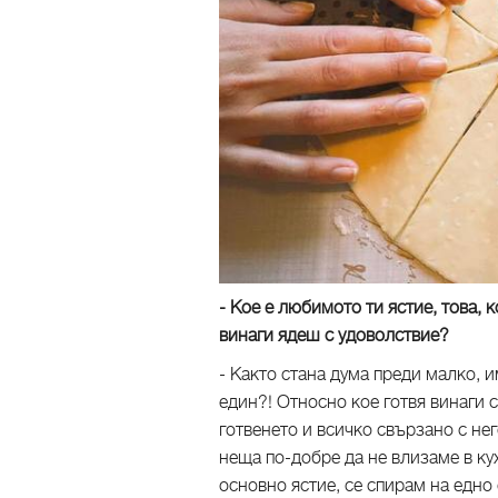
- Кое е любимото ти ястие, това, 
винаги ядеш с удоволствие?
- Както стана дума преди малко, 
един?! Относно кое готвя винаги с
готвенето и всичко свързано с нег
неща по-добре да не влизаме в кух
основно ястие, се спирам на едно