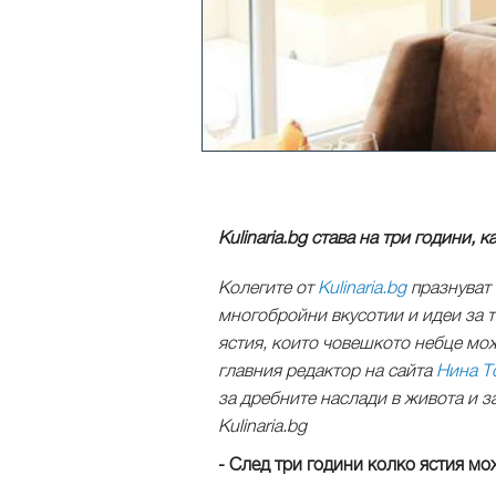
Kulinaria.bg става на три години,
Колегите от
Kulinaria.bg
празнуват 
многобройни вкусотии и идеи за т
ястия, които човешкото небце мож
главния редактор на сайта
Нина Т
за дребните наслади в живота и з
Kulinaria.bg
- След три години колко ястия мож