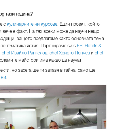
.bg тази година?
ме с
кулинарните ни курсове
. Един проект, който
 вече е факт. На тях всеки може да научи нещо
 водещи, защото предлагаме както основната тема
и по тематика ястия. Партнираме си с
FPI Hotels &
и
chef Ивайло Рангелов
,
chef Христо Пенчев
и
chef
-големите майстори има какво да научат.
кти, но засега ще ги запазя в тайна, само ще
 ни
.