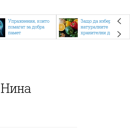
Упражнения, които
Защо да изберете
помагат за добра
натуралните
памет
хранителни добавки
пред синтетичните?
 Нина