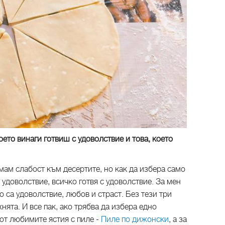
което винаги готвиш с удоволствие и това, което
имам слабост към десертите, но как да избера само
 удоволствие, всичко готвя с удоволствие. За мен
о са удоволствие, любов и страст. Без тези три
нята. И все пак, ако трябва да избера едно
 от любимите ястия с пиле -
Пиле по дижонски
, а за