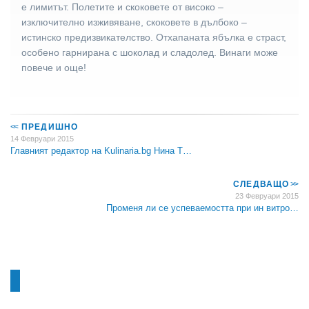
е лимитът. Полетите и скоковете от високо –
изключително изживяване, скоковете в дълбоко –
истинско предизвикателство. Отхапаната ябълка е страст,
особено гарнирана с шоколад и сладолед. Винаги може
повече и още!
<<
ПРЕДИШНО
14 Февруари 2015
Главният редактор на Kulinaria.bg Нина Т…
СЛЕДВАЩО
>>
23 Февруари 2015
Променя ли се успеваемостта при ин витро…