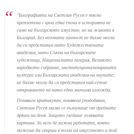
"Биографията на Светлин Русев е тясно
преплетена с цяла една епоха в историята не
само на българското изкуство, но на живота в
България. Без неговата личност не бихме могли
да си представим нито Художествената
академия, нито Съюза на българските
художници, Националната галерия, Великото
народното събрание, институционализираната
култура или Българската академия на науките;
не бихме могли да си представим най-сетне
откриването на нито една значима изложба.
Понякога критикуван, понякога уподобяван,
Светлин Русев малко се вълнуваше от дребните
дрязги на деня. Защото гледаше голямата
картина. За него бе важна работата, която
можеше да свърши в полза на изкуството и той