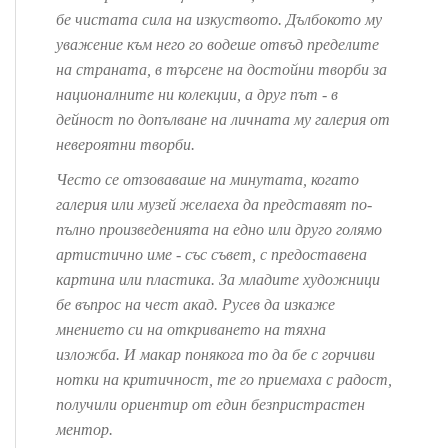
бе чистата сила на изкуството. Дълбокото му
уважение към него го водеше отвъд пределите
на страната, в търсене на достойни творби за
националните ни колекции, а друг път - в
дейност по допълване на личната му галерия от
невероятни творби.
Често се отзоваваше на минутата, когато
галерия или музей желаеха да представят по-
пълно произведенията на едно или друго голямо
артистично име - със съвет, с предоставена
картина или пластика. За младите художници
бе въпрос на чест акад. Русев да изкаже
мнението си на откриването на тяхна
изложба. И макар понякога то да бе с горчиви
нотки на критичност, те го приемаха с радост,
получили ориентир от един безпристрастен
ментор.