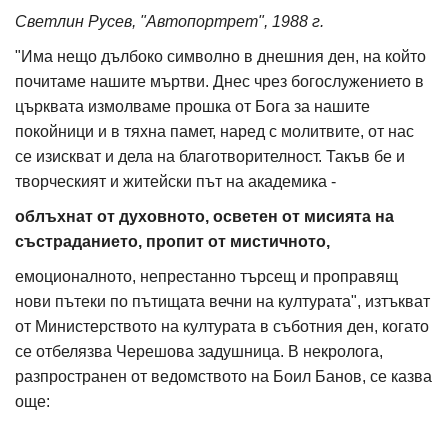
Светлин Русев, "Автопортрет", 1988 г.
"Има нещо дълбоко символно в днешния ден, на който
почитаме нашите мъртви. Днес чрез богослужението в
църквата измолваме прошка от Бога за нашите
покойници и в тяхна памет, наред с молитвите, от нас
се изискват и дела на благотворителност. Такъв бе и
творческият и житейски път на академика -
облъхнат от духовното, осветен от мисията на
състраданието, пропит от мистичното,
емоционалното, непрестанно търсещ и проправящ
нови пътеки по пътищата вечни на културата", изтъкват
от Министерството на културата в съботния ден, когато
се отбелязва Черешова задушница. В некролога,
разпространен от ведомството на Боил Банов, се казва
още: