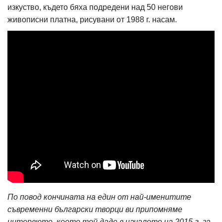
изкуство, където бяха подредени над 50 негови
живописни платна, рисувани от 1988 г. насам.
По повод кончината на един от най-именитите
съвременни български творци ви припомняме
интервюто, което той даде в началото на 2015 г. за