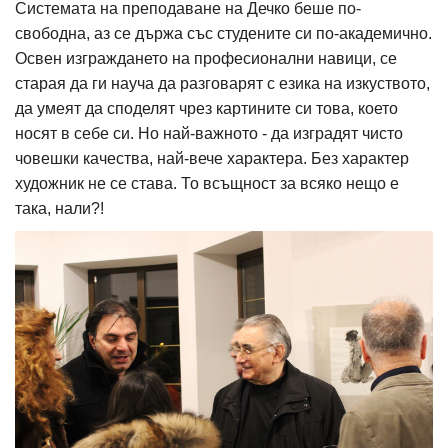
Системата на преподаване на Дечко беше по-
свободна, аз се държа със студените си по-академично.
Освен изграждането на професионални навици, се
старая да ги науча да разговарят с езика на изкуството,
да умеят да споделят чрез картините си това, което
носят в себе си. Но най-важното - да изградят чисто
човешки качества, най-вече характера. Без характер
художник не се става. То всъщност за всяко нещо е
така, нали?!