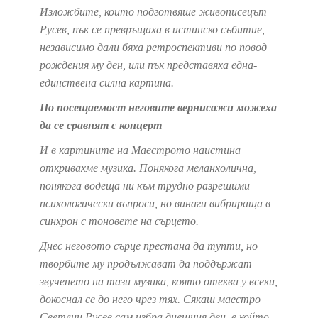
Изложбите, които подготвяше живописецът
Русев, пък се превръщаха в истинско събитие,
независимо дали бяха ретроспективи по повод
рождения му ден, или пък представяха една-
единствена силна картина.
По посещаемост неговите вернисажи можеха
да се сравнят с концерт
И в картините на Маестрото наистина
откривахме музика. Понякога меланхолична,
понякога водеща ни към трудно разрешими
психологически въпроси, но винаги вибрираща в
синхрон с тоновете на сърцето.
Днес неговото сърце престана да тупти, но
творбите му продължават да поддържат
звученето на тази музика, която отеква у всеки,
докоснал се до него чрез тях. Сякаш маестро
Светлин Русев сам избра днешния ден, в който