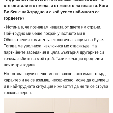
сте опитали и от меда, и от жилото на властта. Кога
Ви беше най-трудно и с кой успех най-много се
гордеете?
- Истина е, че познавам нещата от двете им страни.
Най-трудно ми беше покрай участието ми в
Обществения комитет за екологична защита на Русе.
Тогава ме уволниха, изключиха ме отвсякъде. На
партийните заседания в цяла България другарите си
точеха зъбите на мой гръб. Тази изолация продължи
почти три години.
Но тогава научих нещо много важно - ако имаш твърд
характер и не се взимаш несериозно, може да оцелееш
и в най-трудната ситуация и животът да не ти се струва
толкова черен.