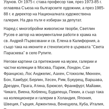
Узунов. От 1975 г. става професор там, през 1973-85 г.
оглавява Съюза на българските художнии, а през 1985-
88 г. е директор на Националната художествена
галерия. На два пъти е избиран за депутат.
Наред с многобройни живописни творби, Светлин
Русев е автор на монументални работи в храма на
св. Андрей Първозвани и св. Елена в Калифорния, а
също така на иконите и стенописите в църквата "Света
Параскева" в село Рупите.
Негови картини са притежание на музеи, галерии и
частни колекции в Москва, Париж, Лондон, Сан
Франциско, Лос Анджелис, Аахен, Стокхолм, Мюнхен,
Бон, Хамбург, Берлин, Хесен, Рим, Букурещ, Варшава,
Дрезден, Прага, Атина, Брюксел, Франкфурт, Майами,
Чикаго, Виена, Кобленц, Будапеща, Пекин, а също така
на колекционери и галерии в Холандия, Япония,
Швеция, Гърция, Аржентина, Венецуела, Куба, Италия,