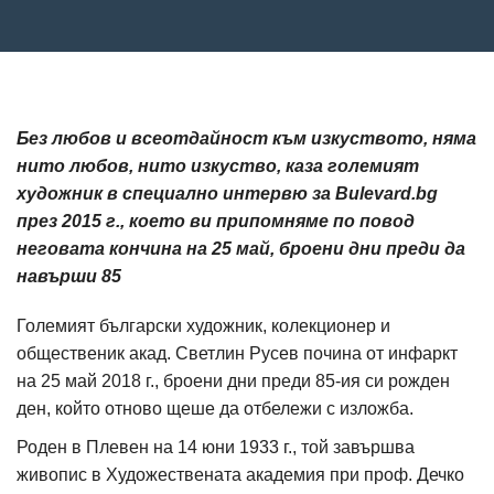
Без любов и всеотдайност към изкуството, няма
нито любов, нито изкуство, каза големият
художник в специално интервю за Bulevard.bg
през 2015 г., което ви припомняме по повод
неговата кончина на 25 май, броени дни преди да
навърши 85
Големият български художник, колекционер и
общественик акад. Светлин Русев почина от инфаркт
на 25 май 2018 г., броени дни преди 85-ия си рожден
ден, който отново щеше да отбележи с изложба.
Роден в Плевен на 14 юни 1933 г., той завършва
живопис в Художествената академия при проф. Дечко