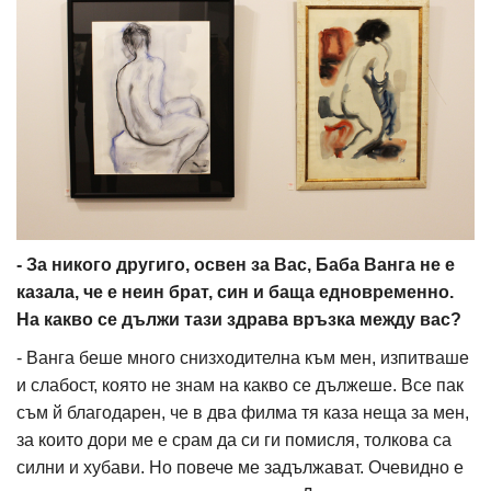
- За никого другиго, освен за Вас, Баба Ванга не е
казала, че е неин брат, син и баща едновременно.
На какво се дължи тази здрава връзка между вас?
- Ванга беше много снизходителна към мен, изпитваше
и слабост, която не знам на какво се дължеше. Все пак
съм й благодарен, че в два филма тя каза неща за мен,
за които дори ме е срам да си ги помисля, толкова са
силни и хубави. Но повече ме задължават. Очевидно е