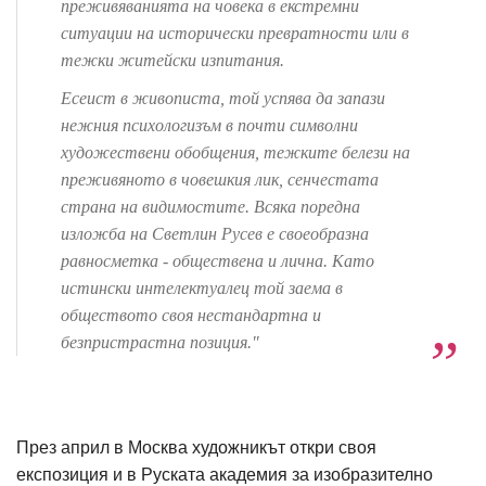
преживяванията на човека в екстремни
ситуации на исторически превратности или в
тежки житейски изпитания.
Есеист в живописта, той успява да запази
нежния психологизъм в почти символни
художествени обобщения, тежките белези на
преживяното в човешкия лик, сенчестата
страна на видимостите. Всяка поредна
изложба на Светлин Русев е своеобразна
равносметка - обществена и лична. Като
истински интелектуалец той заема в
обществото своя нестандартна и
безпристрастна позиция."
През април в Москва художникът откри своя
експозиция и в Руската академия за изобразително