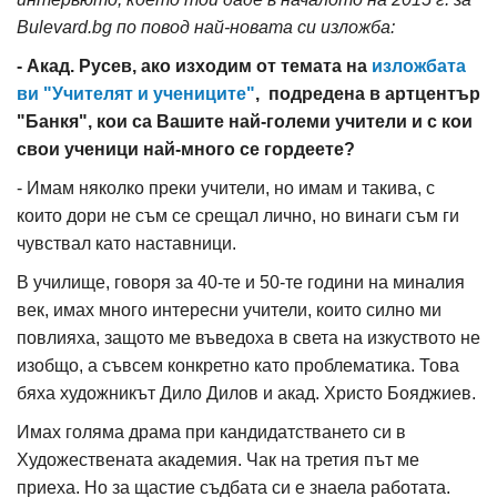
Bulevard.bg по повод най-новата си изложба:
- Акад. Русев, ако изходим от темата на
изложбата
ви "Учителят и учениците"
, подредена в артцентър
"Банкя", кои са Вашите най-големи учители и с кои
свои ученици най-много се гордеете?
- Имам няколко преки учители, но имам и такива, с
които дори не съм се срещал лично, но винаги съм ги
чувствал като наставници.
В училище, говоря за 40-те и 50-те години на миналия
век, имах много интересни учители, които силно ми
повлияха, защото ме въведоха в света на изкуството не
изобщо, а съвсем конкретно като проблематика. Това
бяха художникът Дило Дилов и акад. Христо Бояджиев.
Имах голяма драма при кандидатстването си в
Художествената академия. Чак на третия път ме
приеха. Но за щастие съдбата си е знаела работата.