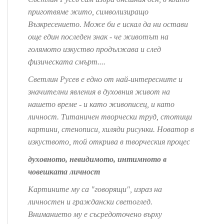
приготвяме жито, символизиращо
Възкресението. Може би е искал да ни остави
още един последен знак - че животът на
голямото изкуство продължава и след
физическата смърт....
Светлин Русев е едно от най-интересните и
значителни явления в духовния живот на
нашето време - и като живописец, и като
личност. Титаничен творчески труд, стотици
картини, стенописи, хиляди рисунки. Новатор в
изкуството, той открива в творческия процес
духовното, невидимото, интимното в
човешката личност
Картините му са "говорящи", израз на
личностен и граждански светоглед.
Вниманието му е съсредоточено върху