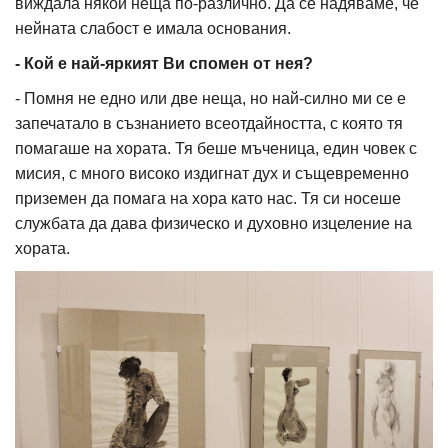
виждала някои неща по-различно. Да се надяваме, че
нейната слабост е имала основания.
- Кой е най-яркият Ви спомен от нея?
- Помня не едно или две неща, но най-силно ми се е
запечатало в съзнанието всеотдайността, с която тя
помагаше на хората. Тя беше мъченица, един човек с
мисия, с много високо издигнат дух и същевременно
приземен да помага на хора като нас. Тя си носеше
службата да дава физическо и духовно изцеление на
хората.