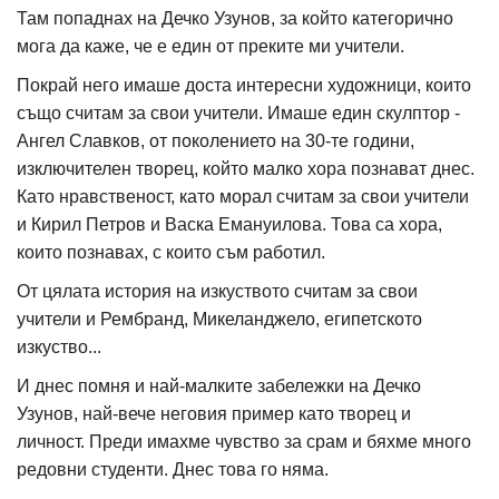
Там попаднах на Дечко Узунов, за който категорично
мога да каже, че е един от преките ми учители.
Покрай него имаше доста интересни художници, които
също считам за свои учители. Имаше един скулптор -
Ангел Славков, от поколението на 30-те години,
изключителен творец, който малко хора познават днес.
Като нравственост, като морал считам за свои учители
и Кирил Петров и Васка Емануилова. Това са хора,
които познавах, с които съм работил.
От цялата история на изкуството считам за свои
учители и Рембранд, Микеланджело, египетското
изкуство...
И днес помня и най-малките забележки на Дечко
Узунов, най-вече неговия пример като творец и
личност. Преди имахме чувство за срам и бяхме много
редовни студенти. Днес това го няма.