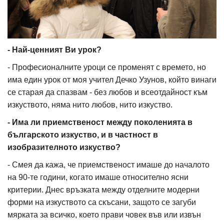
- Най-ценният Ви урок?
- Професионалните уроци се променят с времето, но
има един урок от моя учител Дечко Узунов, който винаги
се старая да спазвам - без любов и всеотдайност към
изкуството, няма нито любов, нито изкуство.
- Има ли приемственост между поколенията в
българското изкуство, и в частност в
изобразителното изкуство?
- Смея да кажа, че приемственост имаше до началото
на 90-те години, когато имаше относително ясни
критерии. Днес връзката между отделните модерни
форми на изкуството са скъсани, защото се загуби
мярката за всичко, което прави човек във или извън