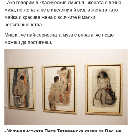
- Ако говорим в класическия смисъл - жената е вечна
муза, но жената не в идеалния й вид, а жената като
майка и красива жена с всичките й малки
несъвършенства.
Мисля, че най-сериозната муза е вярата, че нещо
можеш да постигнеш.
- Журналистката Петя Тетевенска казва за Вас, че