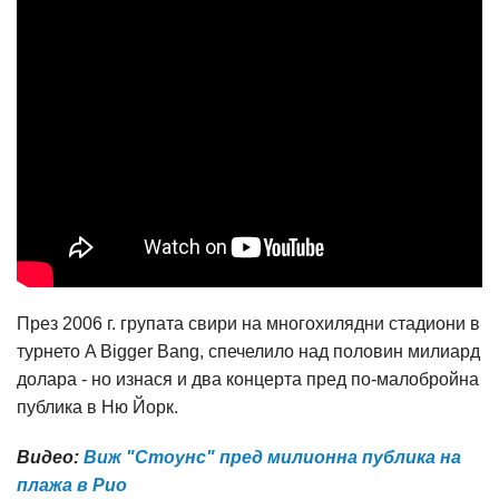
През 2006 г. групата свири на многохилядни стадиони в
турнето A Bigger Bang, спечелило над половин милиард
долара - но изнася и два концерта пред по-малобройна
публика в Ню Йорк.
Видео:
Виж "Стоунс" пред милионна публика на
плажа в Рио