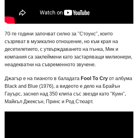
70-те години започват силно за "Стоунс", които
съзряват в музикално отношение, но към края на
десетилетието, с утвърждаването на пънка, Мик и
компания са заклеймени като застаряващи милионери,
неадекватни на съвременното звучене.
Джагър е на пианото в баладата
Fool To Cry
от албума
Black and Blue (1976), а видеото е дело на Брайън
Гауърс, заснел над 350 клипа със звезди като "Куин",
Майкъл Джексън, Принс и Род Стюарт.