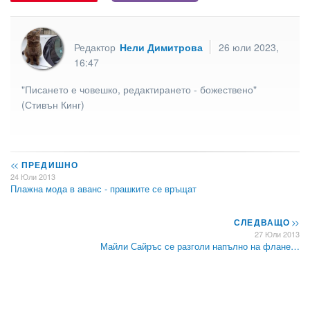
Редактор
Нели Димитрова
26 юли 2023,
16:47
"Писането е човешко, редактирането - божествено"
(Стивън Кинг)
<<
ПРЕДИШНО
24 Юли 2013
Плажна мода в аванс - прашките се връщат
СЛЕДВАЩО
>>
27 Юли 2013
Майли Сайръс се разголи напълно на флане…