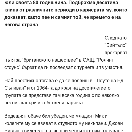
юли своята 80-годишнина. Подбрахме десетина
клипа от различните периоди в кариерата му, които
доказват, както пее и самият той, че времето е на
негова страна
След като
"Бийтълс"
прокарват
пътя за "британското нашествие" в САЩ, "Ролинг
стоунс" бързат да ги последват с турнета и тв участия.
Най-престижно тогава е да се появиш в "Шоуто на Ед
Съливан" и от 1964-та до края на десетилетието
групата се представя там всяка година с по няколко
песни - кавъри и собствени парчета.
Водещият обаче бил убеден, че младият Мик и
колегите му се явяват в студиото му некъпани. Джоан
Ривърс свидетелства, че при четвъртото им гостуване