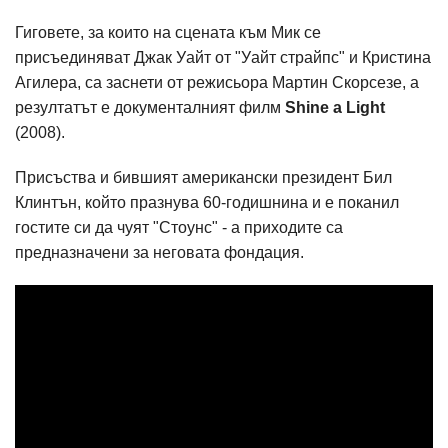
Гиговете, за които на сцената към Мик се
присъединяват Джак Уайт от "Уайт страйпс" и Кристина
Агилера, са заснети от режисьора Мартин Скорсезе, а
резултатът е документалният филм
Shine a Light
(2008).
Присъства и бившият американски президент Бил
Клинтън, който празнува 60-годишнина и е поканил
гостите си да чуят "Стоунс" - а приходите са
предназначени за неговата фондация.