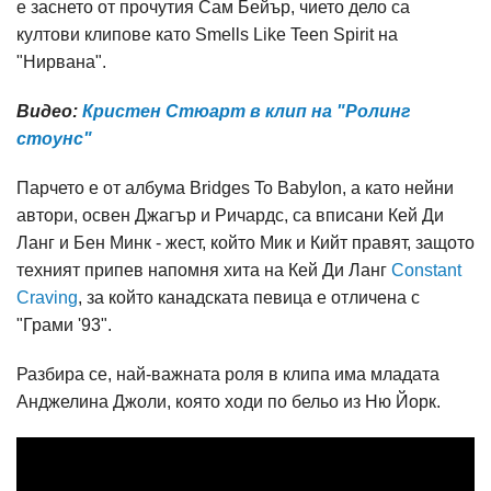
е заснето от прочутия Сам Бейър, чието дело са
култови клипове като Smells Like Teen Spirit на
"Нирвана".
Видео:
Кристен Стюарт в клип на "Ролинг
стоунс"
Парчето е от албума Bridges To Babylon, а като нейни
автори, освен Джагър и Ричардс, са вписани Кей Ди
Ланг и Бен Минк - жест, който Мик и Кийт правят, защото
техният припев напомня хита на Кей Ди Ланг
Constant
Craving
, за който канадската певица е отличена с
"Грами '93".
Разбира се, най-важната роля в клипа има младата
Анджелина Джоли, която ходи по бельо из Ню Йорк.