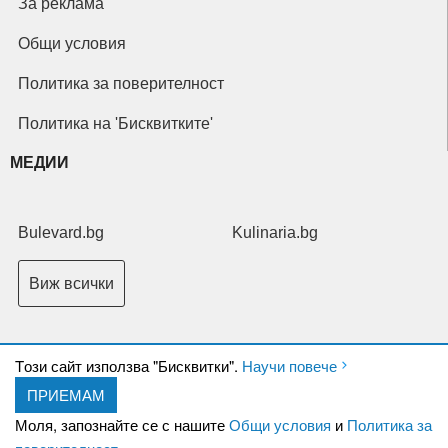
За реклама
Общи условия
Политика за поверителност
Политика на 'Бисквитките'
МЕДИИ
Bulevard.bg
Kulinaria.bg
Виж всички
Tози сайт използва "Бисквитки".
Научи повече
ПРИЕМАМ
Copyright © 2026 Ксениум ООД. Всички права запазени.
Developed by
Моля, запознайте се с нашите
Общи условия
и
Политика за
XeniumCompany.com