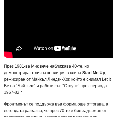
През 1981-ва Мик вече наближава 40-те, но
демонстрира отлична кондиция в клипа
Start Me Up
,
режисиран от Майкъл Линдзи-Хог, който е снимал Let It
Be на "Бийтълс" и работи със "Стоунс" през периода
1967-82 г.
Фронтменът се поддържа във форма още оттогава, а
легендата разказва, че през 70-те е бил задържан от