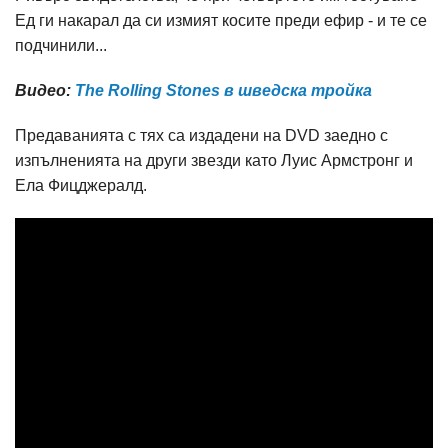
Ед ги накарал да си измият косите преди ефир - и те се
подчинили...
Видео:
The Rolling Stones в шведска тройка
Предаванията с тях са издадени на DVD заедно с
изпълненията на други звезди като Луис Армстронг и
Ела Фицджералд.