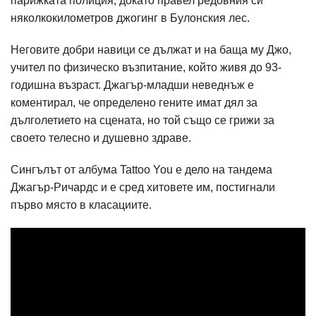
парижката полиция, докато правел редовния си
няколкокилометров джогинг в Булонския лес.
Неговите добри навици се дължат и на баща му Джо,
учител по физическо възпитание, който живя до 93-
годишна възраст. Джагър-младши неведнъж е
коментирал, че определено гените имат дял за
дълголетието на сцената, но той също се грижи за
своето телесно и душевно здраве.
Сингълът от албума Tattoo You е дело на тандема
Джагър-Ричардс и е сред хитовете им, постигнали
първо място в класациите.