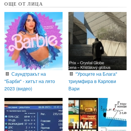
ОЩЕ ОТ ЛИЦА
Саундтракът на
"Уроците на Блага"
"Барби" - хитът на лято
триумфира в Карлови
2023 (видео)
Вари