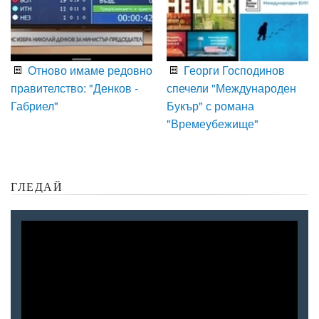
Отново имаме редовно
Георги Господинов
правителство: "Денков -
спечели "Международен
Габриел"
Букър" с романа
"Времеубежище"
ГЛЕДАЙ