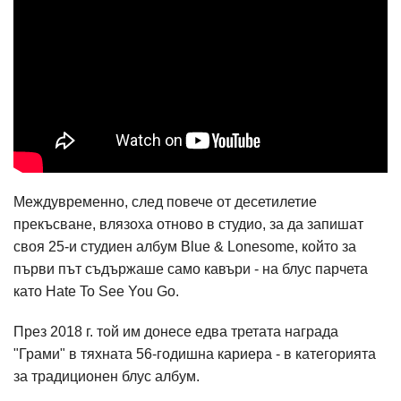
Междувременно, след повече от десетилетие
прекъсване, влязоха отново в студио, за да запишат
своя 25-и студиен албум Blue & Lonesome, който за
първи път съдържаше само кавъри - на блус парчета
като Hate To See You Go.
През 2018 г. той им донесе едва третата награда
"Грами" в тяхната 56-годишна кариера - в категорията
за традиционен блус албум.