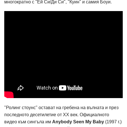
многократно с "Ей Си/Ди Си", "Куин" и самия Боуи.
"Ролинг стоунс" остават на гребена на вълната и през
последното десетилетие от ХХ век. Официалното
видео към сингъла им
Anybody Seen My Baby
(1997 г.)