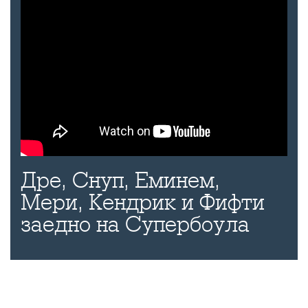
Дре, Снуп, Еминем,
Мери, Кендрик и Фифти
заедно на Супербоула