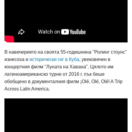
В навечерието на своята 55-годишнина "Ролинг стоунс"
изнесоха и
исторически гиг в Куба
, увековечен в
концертния филм "Луната на Хавана". Цялото им
латиноамериканско турне от 2016 г. пък беше
обобщено в документалния филм ¡Olé, Olé, Olé! A Trip
Across Latin America.