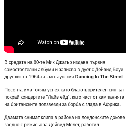
В средата на 80-те Мик Джагър издава първия
самостоятелни албуми и записва в дует с Дейвид Боуи
друг хит от 1964-та - мотаунския
Dancing In The Street
.
Песента има голям успех като благотворителен сингъл
покрай концертите "Лайв ейд", като част от кампанията
на британските попзвезди за борба с глада в Африка.
Двамата снимат клипа в района на лондонските докове
заедно с режисьора Дейвид Молет, работил