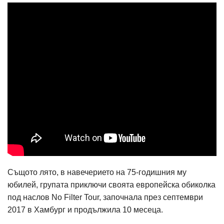
Същото лято, в навечерието на 75-годишния му
юбилей, групата приключи своята европейска обиколка
под наслов No Filter Tour, започнала през септември
2017 в Хамбург и продължила 10 месеца.