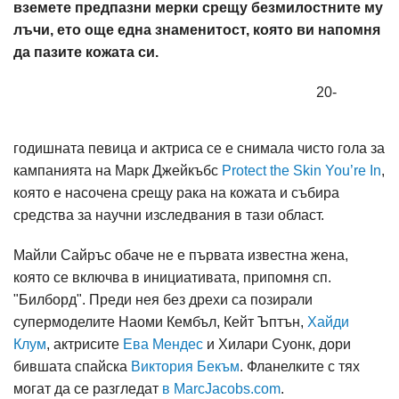
вземете предпазни мерки срещу безмилостните му
лъчи, ето още една знаменитост, която ви напомня
да пазите кожата си.
20-
годишната певица и актриса се е снимала чисто гола за
кампанията на Марк Джейкъбс
Protect the Skin You’re In
,
която е насочена срещу рака на кожата и събира
средства за научни изследвания в тази област.
Майли Сайръс обаче не е първата известна жена,
която се включва в инициативата, припомня сп.
"Билборд". Преди нея без дрехи са позирали
супермоделите Наоми Кембъл, Кейт Ъптън,
Хайди
Клум
, актрисите
Ева Мендес
и Хилари Суонк, дори
бившата спайска
Виктория Бекъм
. Фланелките с тях
могат да се разгледат
в MarcJacobs.com
.