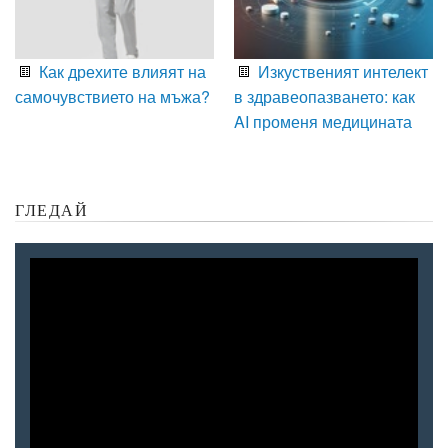
Как дрехите влияят на
Изкуственият интелект
самочувствието на мъжа?
в здравеопазването: как
AI променя медицината
ГЛЕДАЙ