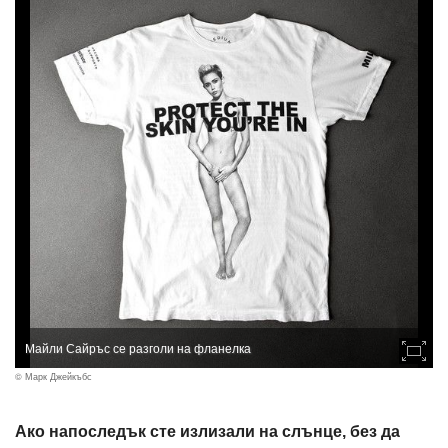
Майли Сайръс се разголи на фланелка
© Марк Джейкъбс
Ако напоследък сте излизали на слънце, без да