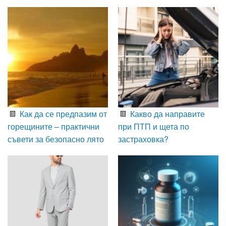
Как да се предпазим от
Какво да направите
горещините – практични
при ПТП и щета по
съвети за безопасно лято
застраховка?