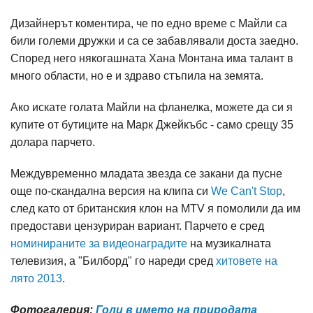
Дизайнерът коментира, че по едно време с Майли са
били големи дружки и са се забавлявали доста заедно.
Според него някогашната Хана Монтана има талант в
много области, но е и здраво стъпила на земята.
Ако искате голата Майли на фланелка, можете да си я
купите от бутиците на Марк Джейкъбс - само срещу 35
долара парчето.
Междувременно младата звезда се закани да пусне
още по-скандална версия на клипа си
We Can't Stop
,
след като от британския клон на MTV я помолили да им
предостави цензуриран вариант. Парчето е сред
номинираните за видеонаградите
на музикалната
телевизия, а "Билборд" го нареди сред
хитовете на
лято 2013
.
Фотогалерия:
Голи в името на природата