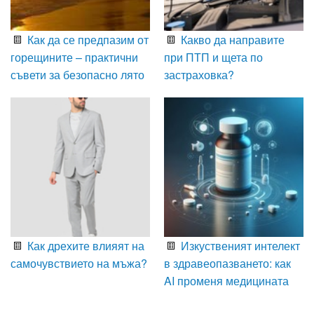
Как да се предпазим от
Какво да направите
горещините – практични
при ПТП и щета по
съвети за безопасно лято
застраховка?
Как дрехите влияят на
Изкуственият интелект
самочувствието на мъжа?
в здравеопазването: как
AI променя медицината