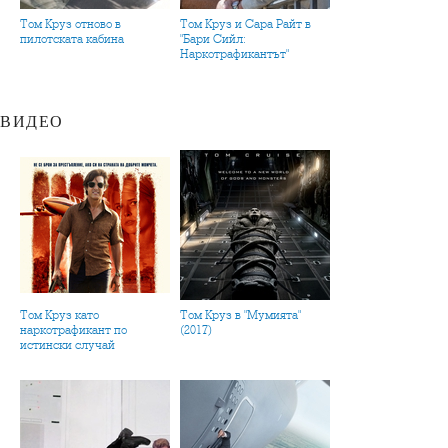
Том Круз отново в
Том Круз и Сара Райт в
пилотската кабина
"Бари Сийл:
Наркотрафикантът"
ВИДЕО
Том Круз като
Том Круз в "Мумията"
наркотрафикант по
(2017)
истински случай