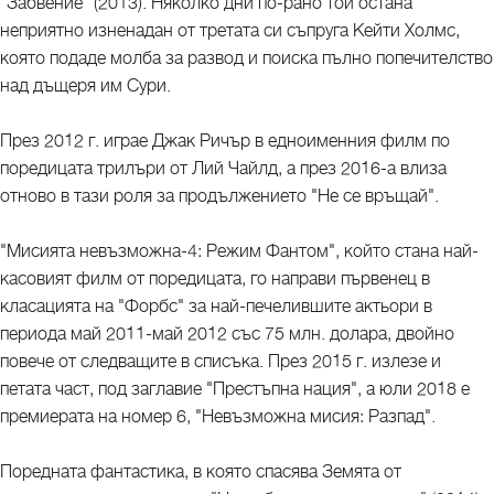
"Забвение" (2013). Няколко дни по-рано той остана
неприятно изненадан от третата си съпруга Кейти Холмс,
която подаде молба за развод и поиска пълно попечителство
над дъщеря им Сури.
През 2012 г. играе Джак Ричър в едноименния филм по
поредицата трилъри от Лий Чайлд, а през 2016-а влиза
отново в тази роля за продължението "Не се връщай".
"Мисията невъзможна-4: Режим Фантом", който стана най-
касовият филм от поредицата, го направи първенец в
класацията на "Форбс" за най-печелившите актьори в
периода май 2011-май 2012 със 75 млн. долара, двойно
повече от следващите в списъка. През 2015 г. излезе и
петата част, под заглавие "Престъпна нация", а юли 2018 е
премиерата на номер 6, "Невъзможна мисия: Разпад".
Поредната фантастика, в която спасява Земята от