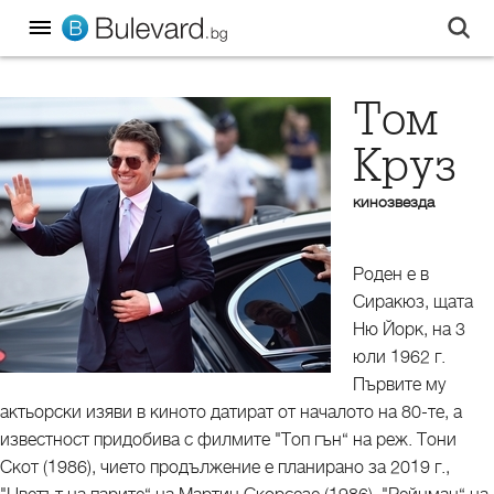
Том
Круз
кинозвезда
Роден е в
Сиракюз, щата
Ню Йорк, на 3
юли 1962 г.
Първите му
актьорски изяви в киното датират от началото на 80-те, а
известност придобива с филмите "Топ гън“ на реж. Тони
Скот (1986), чието продължение е планирано за 2019 г.,