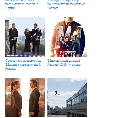
Звездите на "Мисията
Том Круз на премиерата
невъзможна: Разпад" в
на "Мисията невъзможна:
Париж
Разпад"
Световната премиера на
"Мисията невъзможна:
"Мисията невъзможна 6:
Разпад" (2018) - плакат
Разпад"