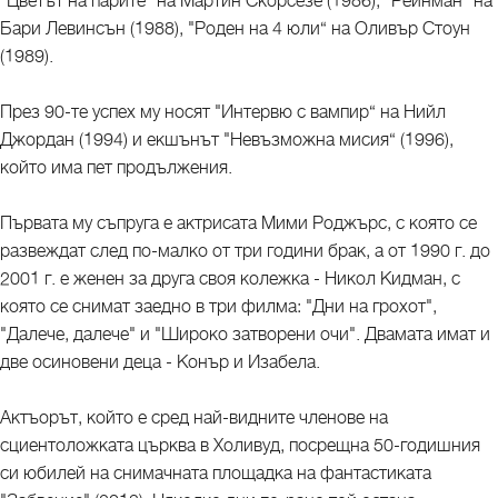
"Цветът на парите“ на Мартин Скорсезе (1986), "Рейнман“ на
Бари Левинсън (1988), "Роден на 4 юли“ на Оливър Стоун
(1989).
През 90-те успех му носят "Интервю с вампир“ на Нийл
Джордан (1994) и екшънът "Невъзможна мисия“ (1996),
който има пет продължения.
Първата му съпруга е актрисата Мими Роджърс, с която се
развеждат след по-малко от три години брак, а от 1990 г. до
2001 г. е женен за друга своя колежка - Никол Кидман, с
която се снимат заедно в три филма: "Дни на грохот",
"Далече, далече" и "Широко затворени очи". Двамата имат и
две осиновени деца - Конър и Изабела.
Актъорът, който е сред най-видните членове на
сциентоложката църква в Холивуд, посрещна 50-годишния
си юбилей на снимачната площадка на фантастиката