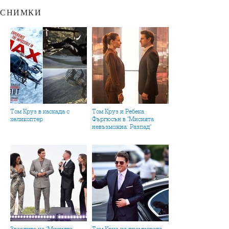
СНИМКИ
Том Круз в каскада с
Том Круз и Ребека
хеликоптер
Фъргюсън в "Мисията
невъзможна: Разпад"