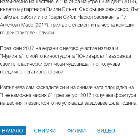
извънземно нашествие, е "На ръба на утрешния ден" (2014),
където му партнира Емили Блънт. Със същия режисьор, Дъг
Лаймън, работи и по "Бари Сийл: Наркотрафикантът" /
American Made (2017), трилър с елементи на черна комедия
по действителен случай.
През юни 2017 на екрани с негово участие излиза и
"Мумията", с който киностудията "Юнивърсъл" възраждат
своите класически филмови чудовища - но получава
предимно негативно отзиви.
Изпълнява сам каскадите си и на снимачната площадка на
"Невъзможна мисия 6" през август 2017 получава фрактура
на десния глезен, която не успява да заздравее цяла година.
НАЧАЛО
СНИМКИ
ФИЛМИ
ВИДЕО