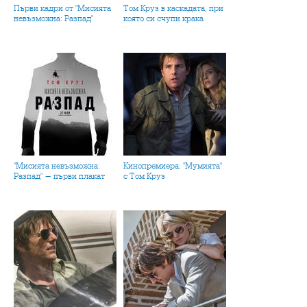
Първи кадри от "Мисията
Том Круз в каскадата, при
невъзможна: Разпад"
която си счупи крака
"Мисията невъзможна:
Кинопремиера: "Мумията"
Разпад" - първи плакат
с Том Круз