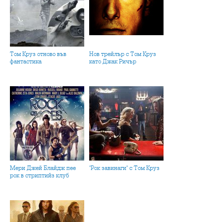
Том Круз отново във
Нов трейлър с Том Круз
фантастика
като Джак Ричър
Мери Джей Блайдж пее
"Рок завинаги" с Том Круз
рок в стриптийз клуб