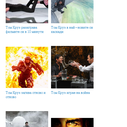
Том Круз разиграва
Том Круз в най-новите си
филмите си в 10 минути
каскади
Том Круз загива отново и
Том Круз играе на война
отново