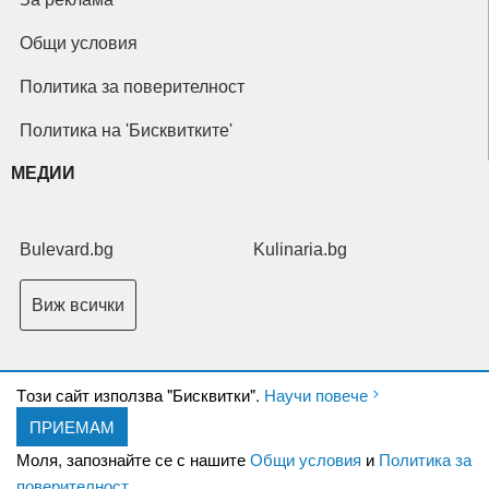
Общи условия
Политика за поверителност
Политика на 'Бисквитките'
МЕДИИ
Bulevard.bg
Kulinaria.bg
Виж всички
Tози сайт използва "Бисквитки".
Научи повече
ПРИЕМАМ
Copyright © 2026 Ксениум ООД. Всички права запазени.
Developed by
Моля, запознайте се с нашите
Общи условия
и
Политика за
XeniumCompany.com
поверителност