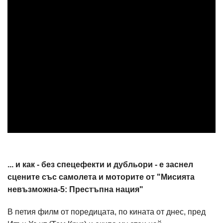
... и как - без спецефекти и дубльори - е заснел
сцените със самолета и моторите от "Мисията
невъзможна-5: Престъпна нация"
В петия филм от поредицата, по кината от днес, пред