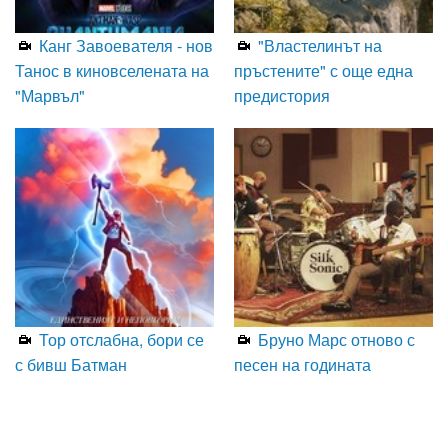
Канг Завоевателя - нов
"Властелинът на
Танос в киновселената на
пръстените" с още една
"Марвъл"
предистория
Тор отслабна, бори се
Бруно Марс отново с
с бивш Батман
песен на годината