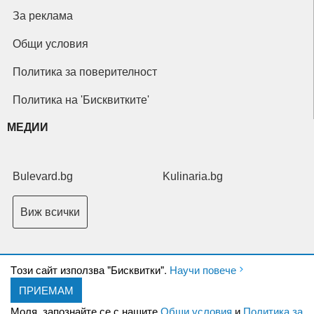
За реклама
Общи условия
Политика за поверителност
Политика на 'Бисквитките'
МЕДИИ
Bulevard.bg
Kulinaria.bg
Виж всички
Tози сайт използва "Бисквитки".
Научи повече
ПРИЕМАМ
Copyright © 2026 Ксениум ООД. Всички права запазени.
Developed by
Моля, запознайте се с нашите
Общи условия
и
Политика за