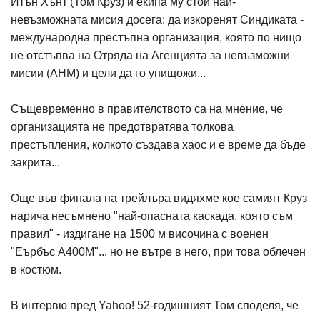
Итън Хънт (Том Круз) и екипа му стои най-
невъзможната мисия досега: да изкоренят Синдиката -
международна престъпна организация, която по нищо
не отстъпва на Отряда на Агенцията за невъзможни
мисии (АНМ) и цели да го унищожи...
Същевременно в правителството са на мнение, че
организацията не предотвратява толкова
престъпления, колкото създава хаос и е време да бъде
закрита...
Още във финала на трейлъра видяхме кое самият Круз
нарича несъмнено "най-опасната каскада, която съм
правил" - издигане на 1500 м височина с военен
"Еърбъс A400M"... но не вътре в него, при това облечен
в костюм.
В интервю пред Yahoo! 52-годишният Том споделя, че