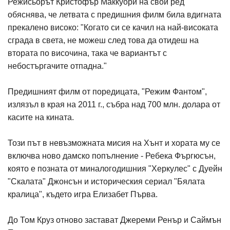
Режисьорът Кристофър Маккуори на свой ред
обяснява, че летвата с предишния филм била вдигната
прекалено високо: "Когато си се качил на най-високата
сграда в света, не можеш след това да отидеш на
втората по височина, така че вариантът с
небостъргачите отпадна."
Предишният филм от поредицата, "Режим Фантом",
излязъл в края на 2011 г., събра над 700 млн. долара от
касите на кината.
Този път в невъзможната мисия на Хънт и хората му се
включва ново дамско попълнение - Ребека Фъргюсън,
която е позната от миналогодишния "Херкулес" с Дуейн
"Скалата" Джонсън и историческия сериал "Бялата
кралица", където игра Елизабет Първа.
До Том Круз отново застават Джереми Ренър и Саймън