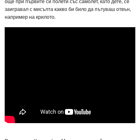
още при първите си полети със самолет, като дете, се
заигравал с мисълта какво би било да пътуваш отвън,
например на крилото.