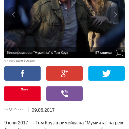
Кинопремиера: "Мумията" с Том Круз
57 снимки
© Форум филм България
Save
Видяно 2723
09.06.2017
9 юни 2017 г. - Том Круз в римейка на "Мумията" на реж.