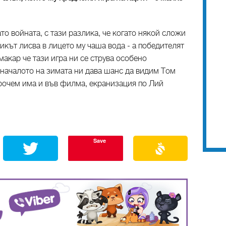
ато войната, с тази разлика, че когато някой сложи
икът лисва в лицето му чаша вода - а победителят
макар че тази игра ни се струва особено
 началото на зимата ни дава шанс да видим Том
прочем има и във филма, екранизация по Лий
Save