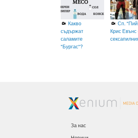
Какво
Сп. "Пий
съдържат
Крис Евънс 
саламите
сексапилни
"Бургас"?
За нас
Новини