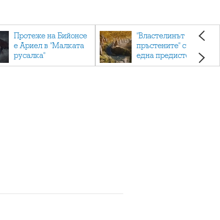
Протеже на Бийонсе
"Властелинът на
е Ариел в "Малката
пръстените" с още
русалка"
една предистория