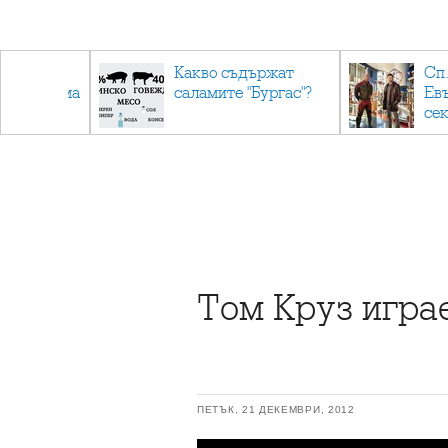
авърнаха
Какво съдържат
Сп.
ална форма
саламите "Бургас"?
Ев
се
Том Круз играе
ПЕТЪК, 21 ДЕКЕМВРИ, 2012