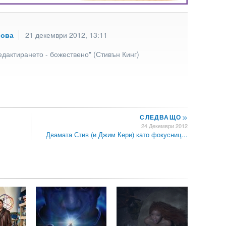
рова
21 декември 2012, 13:11
едактирането - божествено" (Стивън Кинг)
СЛЕДВАЩО
>>
24 Декември 2012
Двамата Стив (и Джим Кери) като фокусниц…