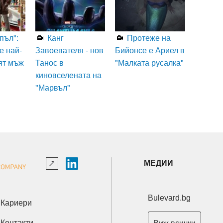
пъл":
Канг
Протеже на
е най-
Завоевателя - нов
Бийонсе е Ариел в
ят мъж
Танос в
"Малката русалка"
киновселената на
"Марвъл"
МЕДИИ
Bulevard.bg
Кариери
Контакти