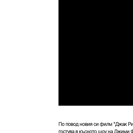
По повод новия си филм "Джак Рич
гостува в късното шоу на Джими Ф