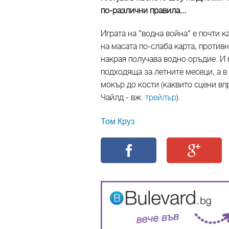
по-различни правила...
Играта на "водна война" е почти к
на масата по-слаба карта, противн
накрая получава водно оръдие. И 
подходяща за летните месеци, а в
мокър до кости (каквито сцени в
Чайлд - вж.
трейлър
).
Том Круз