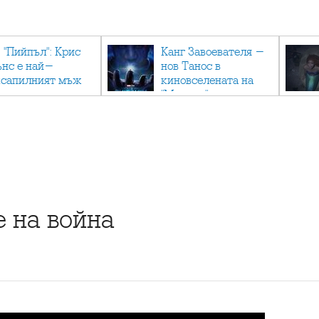
 "Пийпъл": Крис
Канг Завоевателя -
ънс е най-
нов Танос в
ксапилният мъж
киновселената на
"Марвъл"
 на война