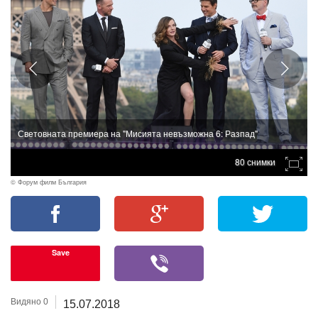
Световната премиера на "Мисията невъзможна 6: Разпад"
80 снимки
© Форум филм България
Save
Видяно 0
15.07.2018