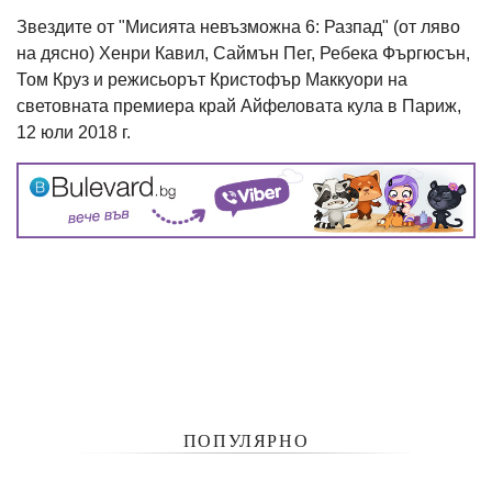
Звездите от "Мисията невъзможна 6: Разпад" (от ляво
на дясно) Хенри Кавил, Саймън Пег, Ребека Фъргюсън,
Том Круз и режисьорът Кристофър Маккуори на
световната премиера край Айфеловата кула в Париж,
12 юли 2018 г.
ПОПУЛЯРНО