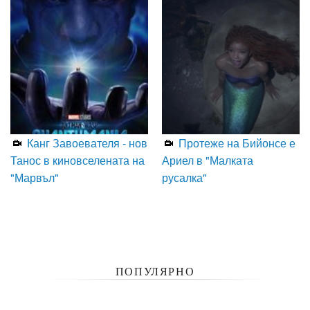
Канг Завоевателя - нов
Протеже на Бийонсе е
Танос в киновселената на
Ариел в "Малката
"Марвъл"
русалка"
ПОПУЛЯРНО