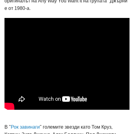
оригиналът на Any Way You Want It на групата "Джърни"
е от 1980-а.
В "
Рок завинаги
" големите звезди като Том Круз,