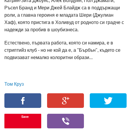
Катрин-Зита Джоунс, Алек Болдуин, Пол Джамати,
Ръсел Бранд и Мери Джей Блайдж са в поддържащи
роли, а главна героиня е младата Шери (Джулиан
Хаф), която пристига в Холивуд от родното си градче с
надежди за пробив в шоубизнеса.
Естествено, първата работа, която си намира, е в
стриптийз клуб - но не кой да е, а "Бърбън", където се
подвизават немалко колоритни образи...
Том Круз
Save