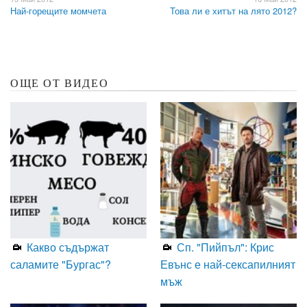
Най-горещите момчета
Това ли е хитът на лято 2012?
ОЩЕ ОТ ВИДЕО
Какво съдържат
Сп. "Пийпъл": Крис
саламите "Бургас"?
Евънс е най-сексапилният
мъж