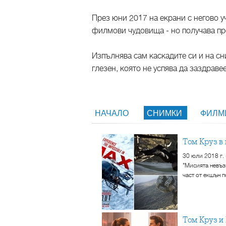
През юни 2017 на екрани с негово 
филмови чудовища - но получава пр
Изпълнява сам каскадите си и на с
глезен, която не успява да заздраве
НАЧАЛО
СНИМКИ
ФИЛ
Том Круз 
30 юли 2018 г. 
"Мисията невъз
част от екшън 
Том Круз 