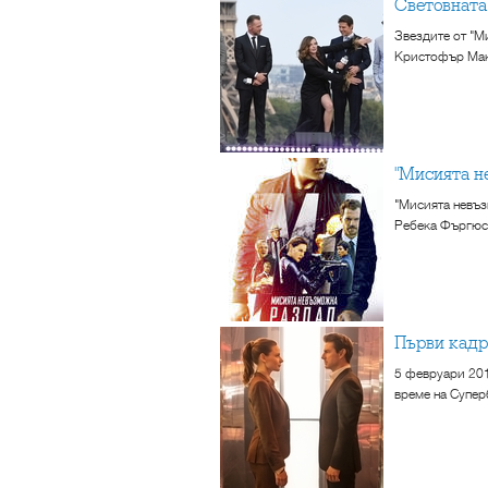
Световнат
Звездите от "М
Кристофър Макк
"Мисията
"Мисията невъзм
Ребека Фъргюсъ
Първи кад
5 февруари 201
време на Супер