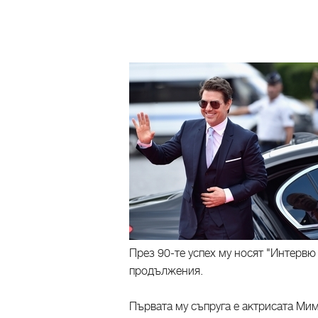
През 90-те успех му носят "Интервю
продължения.
Първата му съпруга е актрисата Мими