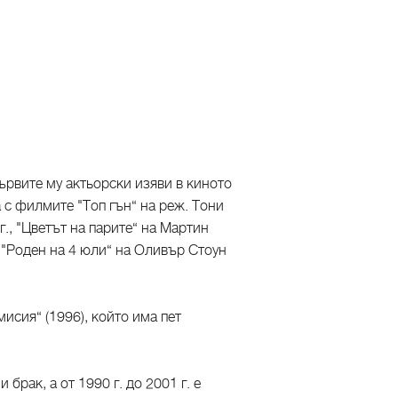
ървите му актьорски изяви в киното
а с филмите "Топ гън“ на реж. Тони
г., "Цветът на парите“ на Мартин
, "Роден на 4 юли“ на Оливър Стоун
исия“ (1996), който има пет
брак, а от 1990 г. до 2001 г. е