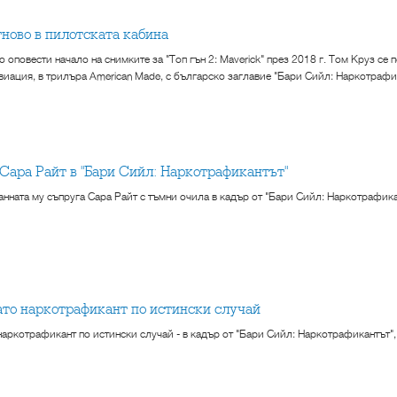
тново в пилотската кабина
 оповести начало на снимките за "Топ гън 2: Maverick" през 2018 г. Том Круз се п
виация, в трилъра American Made, с българско заглавие "Бари Сийл: Наркотрафика
и Сара Райт в "Бари Сийл: Наркотрафикантът"
анната му съпруга Сара Райт с тъмни очила в кадър от "Бари Сийл: Наркотрафикан
като наркотрафикант по истински случай
наркотрафикант по истински случай - в кадър от "Бари Сийл: Наркотрафикантът", п