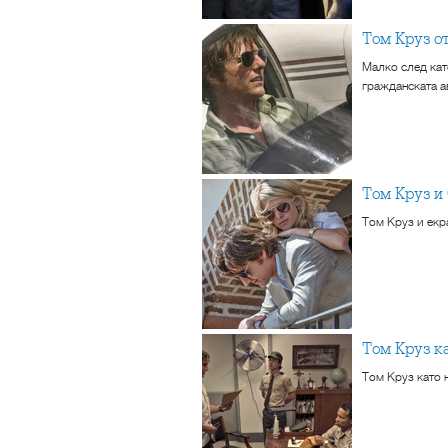
Том Круз о
Малко след като
гражданската а
Том Круз 
Том Круз и екр
Том Круз 
Том Круз като 