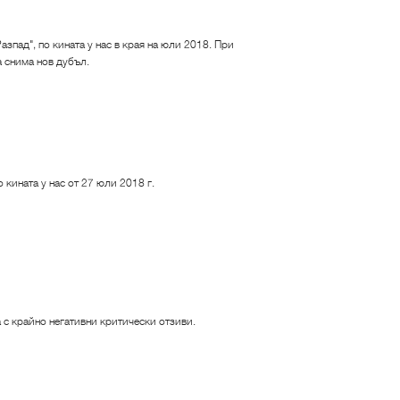
азпад", по кината у нас в края на юли 2018. При
а снима нов дубъл.
 кината у нас от 27 юли 2018 г.
а с крайно негативни критически отзиви.