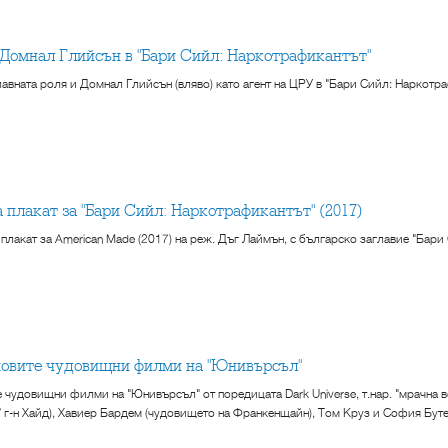
и Домнал Глийсън в "Бари Сийл: Наркотрафикантът"
авната роля и Домнал Глийсън (вляво) като агент на ЦРУ в "Бари Сийл: Наркотраф
а плакат за "Бари Сийл: Наркотрафикантът" (2017)
 плакат за American Made (2017) на реж. Дъг Лаймън, с българско заглавие "Бари
 новите чудовищни филми на "Юнивърсъл"
 чудовищни филми на "Юнивърсъл" от поредицата Dark Universe, т.нар. "мрачна вс
 г-н Хайд), Хавиер Бардем (чудовището на Франкенщайн), Том Круз и София Буте