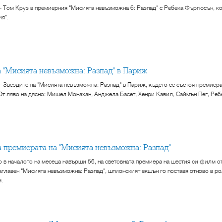
 - Том Круз в премиерния "Мисията невъзможна 6: Разпад" с Ребека Фъргюсън, к
я".
на "Мисията невъзможна: Разпад" в Париж
 - Звездите на "Мисията невъзможна: Разпад" в Париж, където се състоя премиера
 От ляво на дясно: Мишел Монахан, Анджела Басет, Хенри Кавил, Саймън Пег, Ре
на премиерата на "Мисията невъзможна: Разпад"
о в началото на месеца навърши 56, на световната премиера на шестия си филм 
аглавен "Мисията невъзможна: Разпад", шпионският екшън го поставя отново в рол
м.