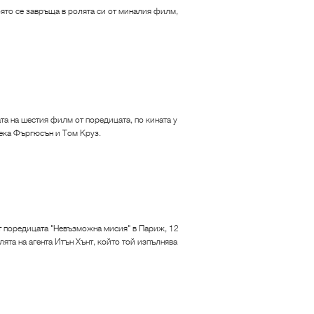
оято се завръща в ролята си от миналия филм,
та на шестия филм от поредицата, по кината у
бека Фъргюсън и Том Круз.
от поредицата "Невъзможна мисия" в Париж, 12
ята на агента Итън Хънт, който той изпълнява