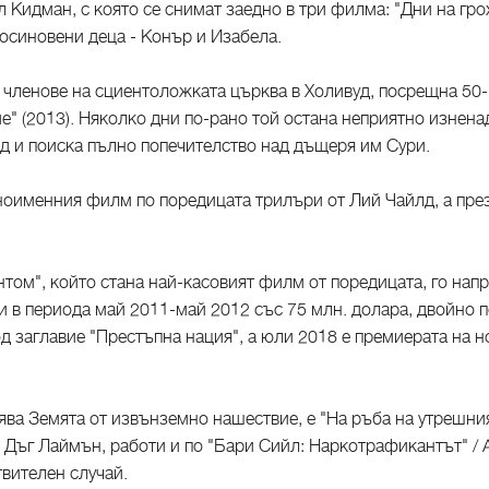
л Кидман, с която се снимат заедно в три филма: "Дни на гро
 осиновени деца - Конър и Изабела.
е членове на сциентоложката църква в Холивуд, посрещна 5
" (2013). Няколко дни по-рано той остана неприятно изненад
од и поиска пълно попечителство над дъщеря им Сури.
ноименния филм по поредицата трилъри от Лий Чайлд, а през
ом", който стана най-касовият филм от поредицата, го напр
 в периода май 2011-май 2012 със 75 млн. долара, двойно п
 под заглавие "Престъпна нация", а юли 2018 е премиерата на
ява Земята от извънземно нашествие, е "На ръба на утрешния
Дъг Лаймън, работи и по "Бари Сийл: Наркотрафикантът" / A
вителен случай.