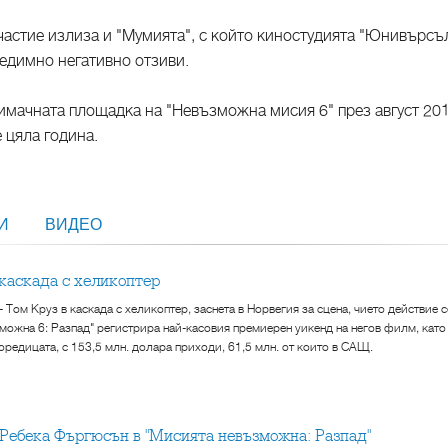
участие излиза и "Мумията", с който киностудията "Юнивърсъ
едимно негативно отзиви.
нимачната площадка на "Невъзможна мисия 6" през август 20
е цяла година.
МИ
ВИДЕО
в каскада с хеликоптер
- Том Круз в каскада с хеликоптер, заснета в Норвегия за сцена, чието действие
можна 6: Разпад" регистрира най-касовия премиерен уикенд на негов филм, като и
поредицата, с 153,5 млн. долара приходи, 61,5 млн. от които в САЩ.
и Ребека Фъргюсън в "Мисията невъзможна: Разпад"