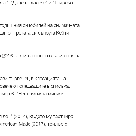
хот", "Далече, далече" и "Широко
0-годишния си юбилей на снимачната
ан от третата си съпруга Кейти
 2016-а влиза отново в тази роля за
ави първенец в класацията на
овече от следващите в списъка.
 номер 6, "Невъзможна мисия:
 ден" (2014), където му партнира
merican Made (2017), трилър с