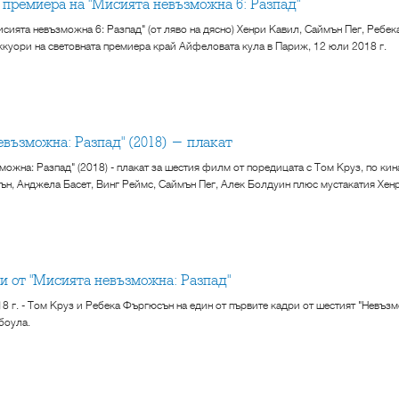
а премиера на "Мисията невъзможна 6: Разпад"
исията невъзможна 6: Разпад" (от ляво на дясно) Хенри Кавил, Саймън Пег, Реб
уори на световната премиера край Айфеловата кула в Париж, 12 юли 2018 г.
 невъзможна: Разпад" (2018) - плакат
ожна: Разпад" (2018) - плакат за шестия филм от поредицата с Том Круз, по кинат
н, Анджела Басет, Винг Реймс, Саймън Пег, Алек Болдуин плюс мустакатия Хен
ри от "Мисията невъзможна: Разпад"
8 г. - Том Круз и Ребека Фъргюсън на един от първите кадри от шестият "Невъз
боула.