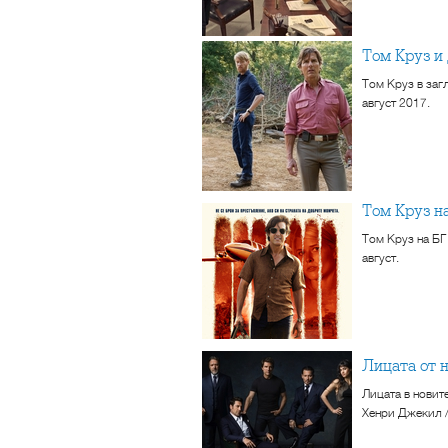
Том Круз 
Том Круз в загл
август 2017.
Том Круз н
Том Круз на БГ
август.
Лицата от
Лицата в новите
Хенри Джекил /