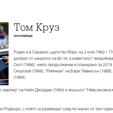
Том Круз
кинозвезда
Роден е в Сиракюз, щата Ню Йорк, на 3 юли 1962 г. П
датират от началото на 80-те, а известност придобив
Скот (1986), чието продължение е планирано за 2019 
Скорсезе (1986), "Рейнман“ на Бари Левинсън (1988)
(1989).
 с вампир“ на Нийл Джордан (1994) и екшънът "Невъзможна м
 Роджърс, с която се развеждат след по-малко от три години 