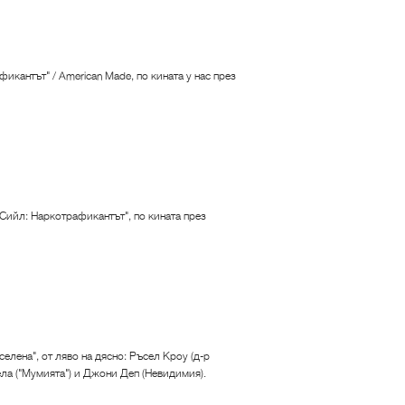
икантът" / American Made, по кината у нас през
 Сийл: Наркотрафикантът", по кината през
елена", от ляво на дясно: Ръсел Кроу (д-р
ла ("Мумията") и Джони Деп (Невидимия).