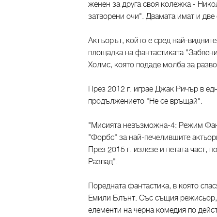
женен за друга своя колежка - Нико
затворени очи". Двамата имат и две
Актъорът, който е сред най-виднит
площадка на фантастиката "Забвение
Холмс, която подаде молба за разв
През 2012 г. играе Джак Ричър в ед
продължението "Не се връщай".
"Мисията невъзможна-4: Режим Фант
"Форбс" за най-печелившите актьори
През 2015 г. излезе и петата част,
Разпад".
Поредната фантастика, в която спас
Емили Блънт. Със същия режисьор, 
елементи на черна комедия по дейст