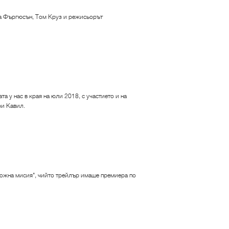
ека Фъргюсън, Том Круз и режисьорът
а у нас в края на юли 2018, с участието и на
ри Кавил.
можна мисия", чийто трейлър имаше премиера по