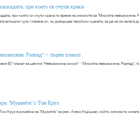
 каскадата, при която си счупи крака
адата, при която си счупи крака по време на снимките за "Мисията невъзможна: Р
ата актьорът чупи глезена си, но довършва геройски сцената, за да не се налага д
 невъзможна: Разпад" - първи плакат
рвия БГ плакат за шестия "Невъзможна мисия" - "Мисията невъзможна: Разпад", по
ера: "Мумията" с Том Круз
- Том Круз в римейка на "Мумията" на реж. Алекс Кърцман, който излиза по кинат