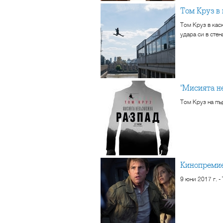
Том Круз в
Том Круз в каск
удара си в стен
"Мисията
Том Круз на пъ
Кинопреми
9 юни 2017 г. 