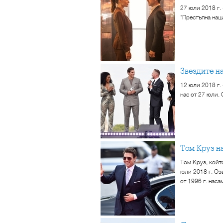
27 юли 2018 г.
"Престъпна наци
Звездите 
12 юли 2018 г.
нас от 27 юли.
Том Круз 
Том Круз, койт
юли 2018 г. Оз
от 1996 г. наса