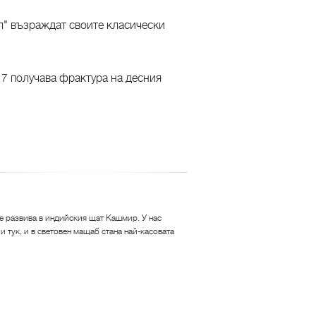
л" възраждат своите класически
17 получава фрактура на десния
 се развива в индийския щат Кашмир. У нас
 тук, и в световен мащаб стана най-касовата