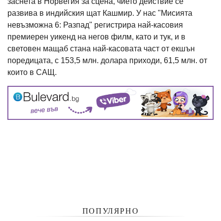
заснета в Норвегия за сцена, чието действие се
развива в индийския щат Кашмир. У нас "Мисията
невъзможна 6: Разпад" регистрира най-касовия
премиерен уикенд на негов филм, като и тук, и в
световен мащаб стана най-касовата част от екшън
поредицата, с 153,5 млн. долара приходи, 61,5 млн. от
които в САЩ.
ПОПУЛЯРНО