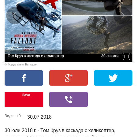
Том Круз в каскада с хеликоптер
30 снимки
© Форум филм България
Save
Видяно 0
30.07.2018
30 юли 2018 г. - Том Круз в каскада с хеликоптер,