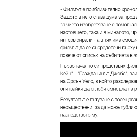
- Филмът е приблизително хронол
Защото в него става дума за про
за чието изобретяване е помогнал
настоящето, така и в миналото, ч
интервюирали - а в тях има емоци
филмът да се съсредоточи върху 
повече от списък на събитията в ж
Първоначално си представях фил
Кейн" - "Гражданинът Джобс", за
на Орсън Уелс, в който разследв
опитвайки да сглоби смисъла на р
Резултатът е пътуване с посещава
несъществени, за да може публика
наследството му.