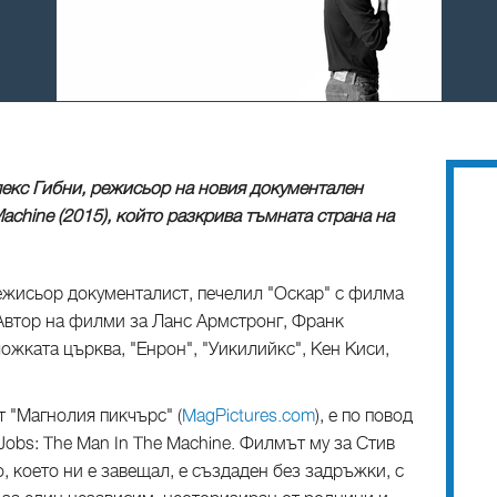
лекс Гибни, режисьор на новия документален
achine (2015), който разкрива тъмната страна на
режисьор документалист, печелил "Оскар" с филма
e. Автор на филми за Ланс Армстронг, Франк
жката църква, "Енрон", "Уикилийкс", Кен Киси,
т "Магнолия пикчърс" (
MagPictures.com
), е по повод
Jobs: The Man In The Machine. Филмът му за Стив
, което ни е завещал, е създаден без задръжки, с