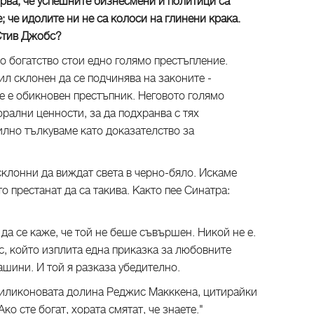
рва, че успешните бизнесмени и политици са
; че идолите ни не са колоси на глинени крака.
Стив Джобс?
мо богатство стои едно голямо престъпление.
ил склонен да се подчинява на законите -
е е обикновен престъпник. Неговото голямо
рални ценности, за да подхранва с тях
илно тълкуваме като доказателство за
склонни да виждат света в черно-бяло. Искаме
о престанат да са такива. Както пее Синатра:
да се каже, че той не беше съвършен. Никой не е.
с, който изплита една приказка за любовните
шини. И той я разказа убедително.
 Силиконовата долина Реджис Макккена, цитирайки
ко сте богат, хората смятат, че знаете."