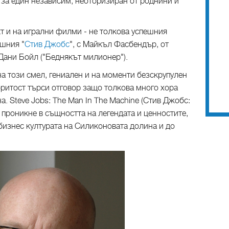
за един независим, неоторизиран от роднини и
кт и на игрални филми - не толкова успешния
ишния "
Стив Джобс
", с Майкъл Фасбендър, от
Дани Бойл ("Беднякът милионер").
на този смел, гениален и на моменти безскрупулен
оритост търси отговор защо толкова много хора
на. Steve Jobs: The Man In The Machine (Стив Джобс:
 проникне в същността на легендата и ценностите,
изнес културата на Силиконовата долина и до