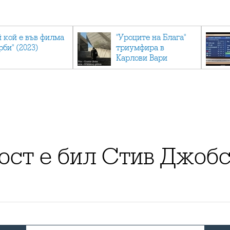
й кой е във филма
"Уроците на Блага"
рби" (2023)
триумфира в
Карлови Вари
ост е бил Стив Джобс