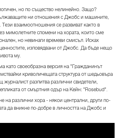
огичен, но по същество нелинейно. Защо?
дължаващите ни отношения с Джобс и машините,
. Тези взаимоотношения се развиват както в
рез мимолетните спомени на хората, които сме
онален, но невинаги времеви смисъл. Исках
ценностите, изповядвани от Джобс. Да бъде нещо
ивота му.
ма като своеобразна версия на "Гражданинът
имствайки криволичещата структура от шедьовъра
ащ журналист разпитва различни свидетели,
епликата от смъртния одър на Кейн: "Rosebud".
не на различни хора - някои централни, други по-
та да вникне по-добре в личността на Джобс и