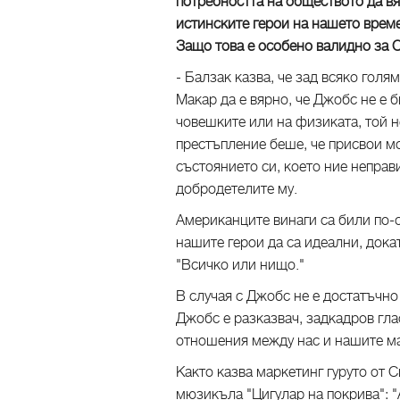
потребността на обществото да вя
истинските герои на нашето време
Защо това е особено валидно за 
- Балзак казва, че зад всяко голя
Макар да е вярно, че Джобс не е б
човешките или на физиката, той н
престъпление беше, че присвои мо
състоянието си, което ние неправ
добродетелите му.
Американците винаги са били по-
нашите герои да са идеални, докат
"Всичко или нищо."
В случая с Джобс не е достатъчно 
Джобс е разказвач, задкадров гла
отношения между нас и нашите ма
Както казва маркетинг гуруто от
мюзикъла "Цигулар на покрива": "А