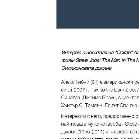
Интервю с носителя на "Оскар" А
филм Steve Jobs: The Man In The M
Силиконовата долина
Алекс Гибни (61) е американски 
си от 2007 г. Taxi to the Dark Sid
Синатра, Джеймс Браун, сциентоло
Хънтър С. Томсън, Елиът Спицър.
Интервюто с него, предоставено о
най-новата му кинотворба - Steve 
Джобс (1955-2011) и наследството