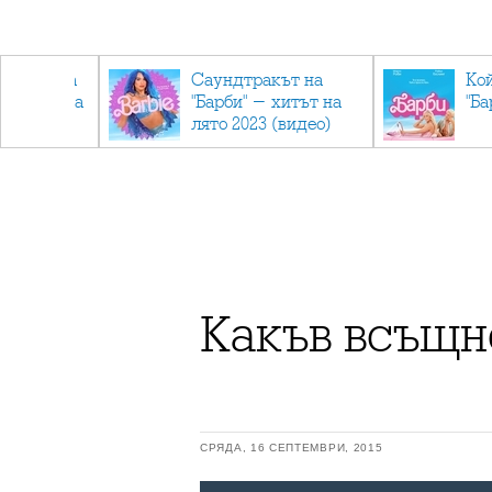
лев върна
Саундтракът на
Ко
ен мандата
"Барби" - хитът на
"Ба
ължаваме
лято 2023 (видео)
"
Какъв всъщн
СРЯДА, 16 СЕПТЕМВРИ, 2015