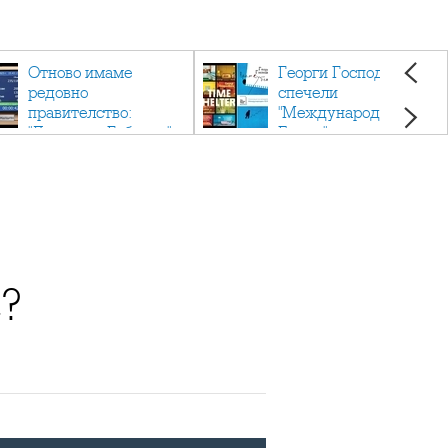
Отново имаме
Георги Господинов
редовно
спечели
правителство:
"Международен
"Денков - Габриел"
Букър" с романа
"Времеубежище"
?