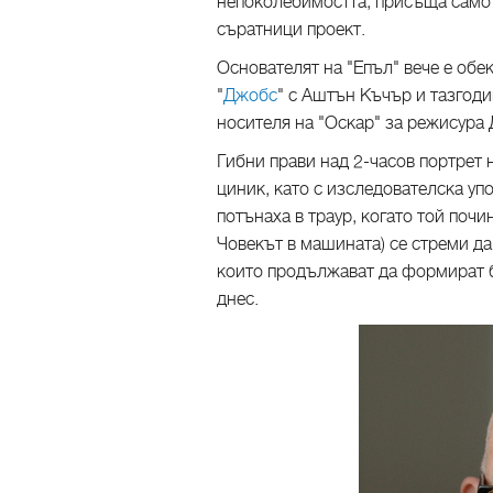
непоколебимостта, присъща само 
съратници проект.
Основателят на "Епъл" вече е обе
"
Джобс
" с Аштън Къчър и тазгод
носителя на "Оскар" за режисура 
Гибни прави над 2-часов портрет 
циник, като с изследователска уп
потънаха в траур, когато той почи
Човекът в машината) се стреми да
които продължават да формират б
днес.